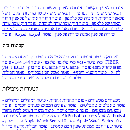
אודות פלאפון תקשורת
אודות פלאפון תקשורת - פוטר
מדיניות פרטיות
ותנאי שימוש
מדיניות פרטיות ותנאי שימוש - פוטר
מדיניות האיכות של
פלאפון
מדיניות האיכות של פלאפון - פוטר
הקוד האתי של פלאפון
הקוד
האתי של פלאפון - פוטר
חוק שכר שווה לעובדת ועובד
חוק שכר שווה
לעובדת ועובד - פוטר
אחריות תאגידית
אחריות תאגידית - פוטר
אמנת
שירות פלאפון
אמנת שירות פלאפון - פוטר
العربية
العربية - פוטר
קבוצת בזק
בזק
בזק - פוטר
אינטרנט בזק בינלאומי
אינטרנט בזק בינלאומי - פוטר
yes+FIBER
yes - פוטר
yes
144 - פוטר
פלאפון
פלאפון - פוטר
144
esim
esim לחו"ל
בזק Online - פוטר
בזק Online
yes+FIBER - פוטר
לחו"ל - פוטר
דיסני+
דיסני+ - פוטר
נטפליקס
נטפליקס - פוטר
חבילות
טלוויזיה וסיבים
חבילות טלוויזיה וסיבים - פוטר
קטגוריות מובילות
מכשירים
מכשירים - פוטר
אוזניות
אוזניות - פוטר
רמקולים
רמקולים -
פוטר
טאבלטים
טאבלטים - פוטר
שעונים חכמים
שעונים חכמים - פוטר
מבצעים
מבצעים - פוטר
אייפד
אייפד - פוטר
מוצרי חשמל לבית
מוצרי
אפל איירפודס AirPods 4
אפל איירפודס AirPods 4
חשמל לבית - פוטר
שעון Apple Watch Series 10 -
שעון Apple Watch Series 10
- פוטר
פוטר
שעון חכם סמסונג
שעון חכם סמסונג - פוטר
חבילות גלישה בחו"ל