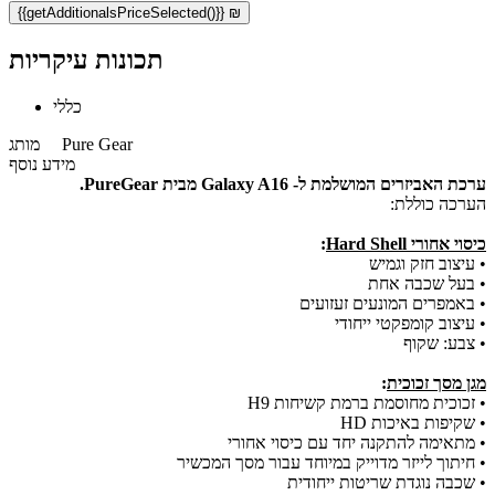
{{getAdditionalsPriceSelected()}} ₪
תכונות עיקריות
כללי
Pure Gear
מותג
מידע נוסף
ערכת האביזרים המושלמת ל- Galaxy A16 מבית PureGear.
הערכה כוללת:
כיסוי אחורי Hard Shell
:
• עיצוב חזק וגמיש
• בעל שכבה אחת
• באמפרים המונעים זעזועים
• עיצוב קומפקטי ייחודי
• צבע: שקוף
מגן מסך זכוכית
:
• זכוכית מחוסמת ברמת קשיחות H9
• שקיפות באיכות HD
• מתאימה להתקנה יחד עם כיסוי אחורי
• חיתוך לייזר מדוייק במיוחד עבור מסך המכשיר
• שכבה נוגדת שריטות ייחודית