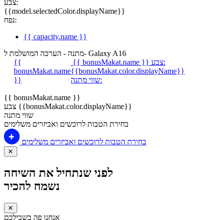
צבע:
{{model.selectedColor.displayName}}
נפח:
{{ capacity.name }}
מתנה - הערכה המושלמת ל- Galaxy A16
צבע:
{{ bonusMakat.name }}
{{
bonusMakat.name
{{bonusMakat.color.displayName}}
שווי מתנה:
}}
{{ bonusMakat.name }}
צבע {{bonusMakat.color.displayName}}
שווי מתנה
בחירת הטבות לרוכשים ואביזרים משלימים
בחירת הטבות לרוכשים ואביזרים משלימים
✕
לפני שנתחיל את השיחה
נשמח להכיר
✕
אנחנו פה בשבילכם