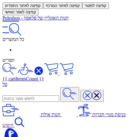
קפיצה לפוטר
קפיצה לאיזור המרכזי
קפיצה לאיזור התפריט
קפיצה לאזור האישי
חנות האונליין של פלאפון
-
Peleshop
כל המוצרים
תפריט
{{ cartItemsCount }}
סל
כניסת מנויי חברות
חנות אילת
חיפוש