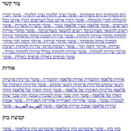
צור קשר
גיוס משווקים
גיוס משווקים - פוטר
נציב תלונות
נציב תלונות - פוטר
חברי
ההנהלה
חברי ההנהלה - פוטר
דברו איתנו בכל הערוצים
דברו איתנו בכל
הערוצים - פוטר
פלאפון בעיר
פלאפון בעיר - פוטר
משרות
משרות - פוטר
רוצים להשאר מעודכנים?
רוצים להשאר מעודכנים? - פוטר
מוקדי שירות
לקוחות
מוקדי שירות לקוחות - פוטר
שירות הזמנת שיחה מהמוקד
שירות
הזמנת שיחה מהמוקד - פוטר
מוקדי שירות- איתור וזימון תור
מוקדי
שירות- איתור וזימון תור - פוטר
רשימת מרכזי שירות לקוחות
רשימת
מרכזי שירות לקוחות - פוטר
שירות לקוחות במייל
שירות לקוחות במייל -
פוטר
סניפים באילת
סניפים באילת - פוטר
אודות
אודות פלאפון תקשורת
אודות פלאפון תקשורת - פוטר
מדיניות פרטיות
ותנאי שימוש
מדיניות פרטיות ותנאי שימוש - פוטר
מדיניות האיכות של
פלאפון
מדיניות האיכות של פלאפון - פוטר
הקוד האתי של פלאפון
הקוד
האתי של פלאפון - פוטר
חוק שכר שווה לעובדת ועובד
חוק שכר שווה
לעובדת ועובד - פוטר
אחריות תאגידית
אחריות תאגידית - פוטר
אמנת
שירות פלאפון
אמנת שירות פלאפון - פוטר
العربية
العربية - פוטר
קבוצת בזק
בזק
בזק - פוטר
אינטרנט בזק בינלאומי
אינטרנט בזק בינלאומי - פוטר