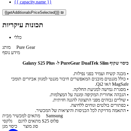
{{ capacity.name }}
{{getAdditionalsPriceSelected()}} ₪
תכונות עיקריות
כללי
Pure Gear
מותג
מידע נוסף
כיסוי שקוף PureGear DualTek Slim ל- Galaxy S25 Plus
•
מבנה קשיח ועמיד בפני נפילות.
• כולל מגנטים מובנים המאפשרים חיבור מגנטי למגוון אביזרים תומכי
MagSafe ו/או Qi2.
• מסגרת גמישה למניעת החלקה.
• הגבהה אחורית המקיפה ומגנה על המצלמות.
• שוליים גבוהים מפני התצוגה להגנה חזיתית.
• כפתורים בולטים ונוחים ללחיצה.
• התאמה מדויקת לכל הכניסות והיציאות של המכשיר.
Samsung
מתאים למכשיר מבית
גלקסי S25 פלוס
מתאים לדגם
סוג מוצר
כיסוי מגן