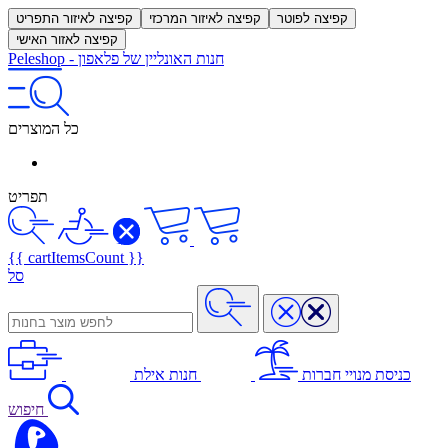
קפיצה לפוטר
קפיצה לאיזור המרכזי
קפיצה לאיזור התפריט
קפיצה לאזור האישי
חנות האונליין של פלאפון
-
Peleshop
כל המוצרים
תפריט
{{ cartItemsCount }}
סל
כניסת מנויי חברות
חנות אילת
חיפוש