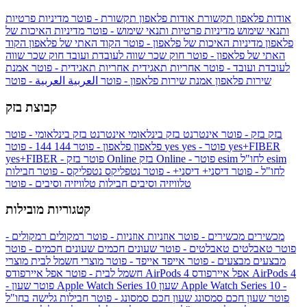
אודות פלאפון תקשורת
אודות פלאפון תקשורת - פוטר
מדיניות פרטיות
ותנאי שימוש
מדיניות פרטיות ותנאי שימוש - פוטר
מדיניות האיכות של
פלאפון
מדיניות האיכות של פלאפון - פוטר
הקוד האתי של פלאפון
הקוד
האתי של פלאפון - פוטר
חוק שכר שווה לעובדת ועובד
חוק שכר שווה
לעובדת ועובד - פוטר
אחריות תאגידית
אחריות תאגידית - פוטר
אמנת
שירות פלאפון
אמנת שירות פלאפון - פוטר
العربية
العربية - פוטר
קבוצת בזק
בזק
בזק - פוטר
אינטרנט בזק בינלאומי
אינטרנט בזק בינלאומי - פוטר
yes+FIBER
yes - פוטר
yes
144 - פוטר
פלאפון
פלאפון - פוטר
144
esim
esim לחו"ל
בזק Online - פוטר
בזק Online
yes+FIBER - פוטר
לחו"ל - פוטר
דיסני+
דיסני+ - פוטר
נטפליקס
נטפליקס - פוטר
חבילות
טלוויזיה וסיבים
חבילות טלוויזיה וסיבים - פוטר
קטגוריות מובילות
מכשירים
מכשירים - פוטר
אוזניות
אוזניות - פוטר
רמקולים
רמקולים -
פוטר
טאבלטים
טאבלטים - פוטר
שעונים חכמים
שעונים חכמים - פוטר
מבצעים
מבצעים - פוטר
אייפד
אייפד - פוטר
מוצרי חשמל לבית
מוצרי
אפל איירפודס AirPods 4
אפל איירפודס AirPods 4
חשמל לבית - פוטר
שעון Apple Watch Series 10 -
שעון Apple Watch Series 10
- פוטר
פוטר
שעון חכם סמסונג
שעון חכם סמסונג - פוטר
חבילות גלישה בחו"ל