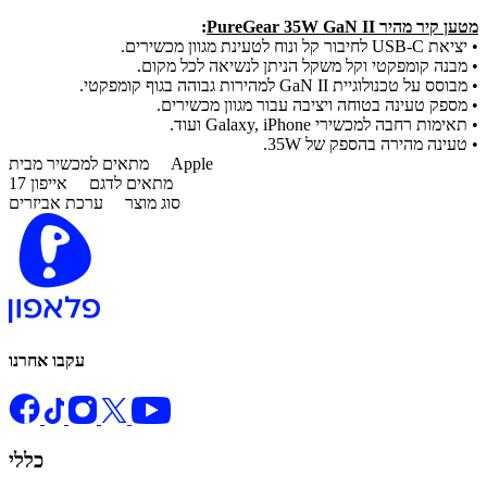
מטען קיר מהיר PureGear 35W GaN II
:
• יציאת USB-C לחיבור קל ונוח לטעינת מגוון מכשירים.
• מבנה קומפקטי וקל משקל הניתן לנשיאה לכל מקום.
• מבוסס על טכנולוגיית GaN II למהירות גבוהה בגוף קומפקטי.
• מספק טעינה בטוחה ויציבה עבור מגוון מכשירים.
• תאימות רחבה למכשירי Galaxy, iPhone ועוד.
• טעינה מהירה בהספק של 35W.
Apple
מתאים למכשיר מבית
מתאים לדגם
אייפון 17
סוג מוצר
ערכת אביזרים
עקבו אחרנו
כללי