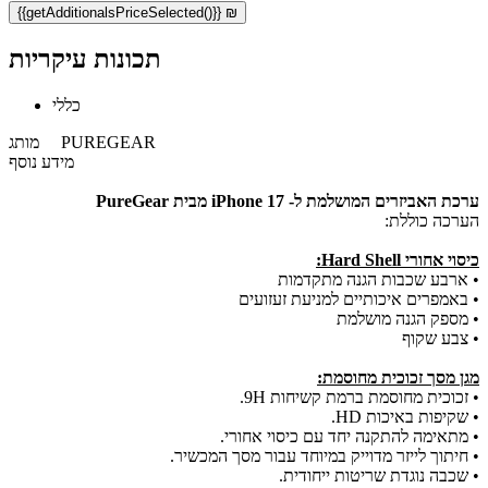
{{getAdditionalsPriceSelected()}} ₪
תכונות עיקריות
כללי
PUREGEAR
מותג
מידע נוסף
ערכת האביזרים המושלמת ל- iPhone 17
מבית PureGear
הערכה כוללת:
כיסוי אחורי Hard Shell:
• ארבע שכבות הגנה מתקדמות
• באמפרים איכותיים למניעת זעזועים
• מספק הגנה מושלמת
• צבע שקוף
מגן מסך זכוכית מחוסמת:
• זכוכית מחוסמת ברמת קשיחות 9H.
• שקיפות באיכות HD.
• מתאימה להתקנה יחד עם כיסוי אחורי.
• חיתוך לייזר מדוייק במיוחד עבור מסך המכשיר.
• שכבה נוגדת שריטות ייחודית.