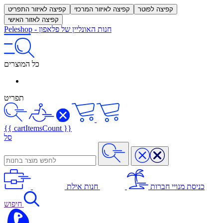
קפיצה לפוטר
קפיצה לאיזור המרכזי
קפיצה לאיזור התפריט
קפיצה לאזור האישי
חנות האונליין של פלאפון
-
Peleshop
כל המוצרים
תפריט
{{ cartItemsCount }}
סל
כניסת מנויי חברות
חנות אילת
חיפוש