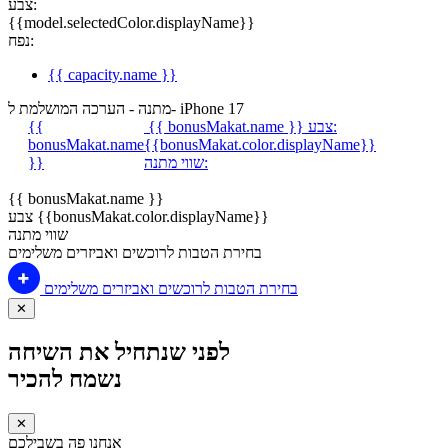
צבע:
{{model.selectedColor.displayName}}
נפח:
{{ capacity.name }}
מתנה - הערכה המושלמת ל- iPhone 17
צבע:
{{ bonusMakat.name }}
{{
bonusMakat.name
{{bonusMakat.color.displayName}}
שווי מתנה:
}}
{{ bonusMakat.name }}
צבע {{bonusMakat.color.displayName}}
שווי מתנה
בחירת הטבות לרוכשים ואביזרים משלימים
בחירת הטבות לרוכשים ואביזרים משלימים
✕
לפני שנתחיל את השיחה
נשמח להכיר
✕
אנחנו פה בשבילכם