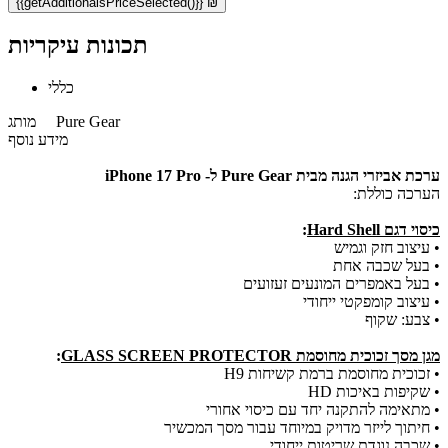
{{getAdditionalsPriceSelected()}} ₪
תכונות עיקריות
כללי
Pure Gear
מותג
מידע נוסף
ערכת אביזרי הגנה מבית Pure Gear ל- iPhone 17 Pro
הערכה כוללת:
כיסוי דגם Hard Shell
:
• עיצוב חזק וגמיש
• בעל שכבה אחת
​• בעל באמפרים המונעים זעזועים
• עיצוב קומפקטי ייחודי
• צבע: שקוף
מגן מסך זכוכית מחוסמת GLASS SCREEN PROTECTOR
:
• זכוכית מחוסמת ברמת קשיחות H9
• שקיפות באיכות HD
• מתאימה להתקנה יחד עם כיסוי אחורי
• חיתוך לייזר מדויק במיוחד עבור מסך המכשיר
• שכבה נוגדת שריטות ייחודי