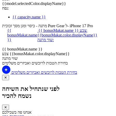
{{model.selectedColor.displayName}}
נפח:
{{ capacity.name }}
מתנה - כיסוי ומגן מסך זכוכית Pure Gear ל- iPhone 17 Pro
צבע:
{{ bonusMakat.name }}
{{
bonusMakat.name
{{bonusMakat.color.displayName}}
שווי מתנה:
}}
{{ bonusMakat.name }}
צבע {{bonusMakat.color.displayName}}
שווי מתנה
בחירת הטבות לרוכשים ואביזרים משלימים
בחירת הטבות לרוכשים ואביזרים משלימים
✕
לפני שנתחיל את השיחה
נשמח להכיר
✕
אנחנו פה בשבילכם