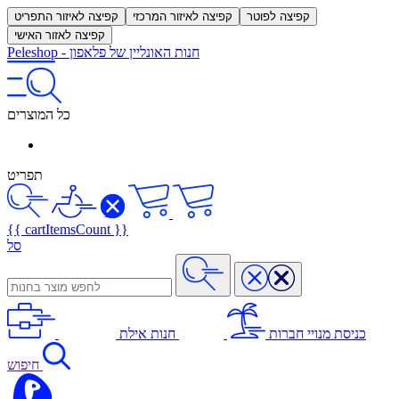
קפיצה לפוטר
קפיצה לאיזור המרכזי
קפיצה לאיזור התפריט
קפיצה לאזור האישי
חנות האונליין של פלאפון
-
Peleshop
כל המוצרים
תפריט
{{ cartItemsCount }}
סל
כניסת מנויי חברות
חנות אילת
חיפוש