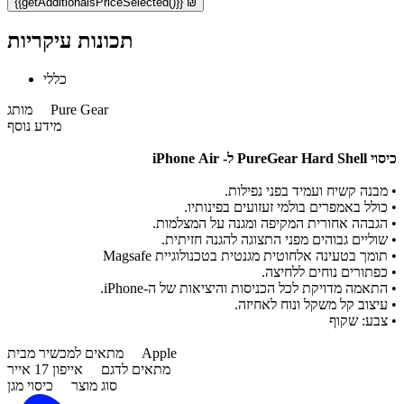
{{getAdditionalsPriceSelected()}} ₪
תכונות עיקריות
כללי
Pure Gear
מותג
מידע נוסף
כיסוי PureGear Hard Shell ל- iPhone Air
• מבנה קשיח ועמיד בפני נפילות.
• כולל באמפרים בולמי זעזועים בפינותיו.
• הגבהה אחורית המקיפה ומגנה על המצלמות.
• שוליים גבוהים מפני התצוגה להגנה חזיתית.
• תומך בטעינה אלחוטית מגנטית בטכנולוגיית Magsafe
• כפתורים נוחים ללחיצה.
• התאמה מדויקת לכל הכניסות והיציאות של ה-iPhone.
• עיצוב קל משקל ונוח לאחיזה.
• צבע: שקוף
Apple
מתאים למכשיר מבית
מתאים לדגם
אייפון 17 אייר
סוג מוצר
כיסוי מגן