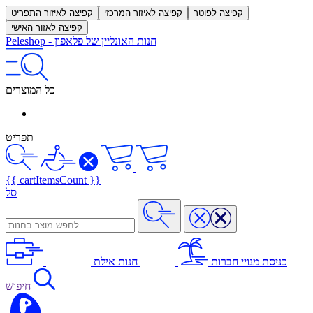
קפיצה לפוטר
קפיצה לאיזור המרכזי
קפיצה לאיזור התפריט
קפיצה לאזור האישי
חנות האונליין של פלאפון
-
Peleshop
כל המוצרים
תפריט
{{ cartItemsCount }}
סל
כניסת מנויי חברות
חנות אילת
חיפוש