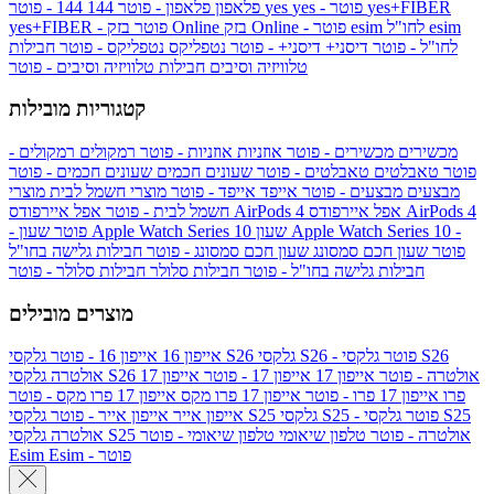
yes+FIBER
yes - פוטר
yes
144 - פוטר
פלאפון
פלאפון - פוטר
144
esim
esim לחו"ל
בזק Online - פוטר
בזק Online
yes+FIBER - פוטר
לחו"ל - פוטר
דיסני+
דיסני+ - פוטר
נטפליקס
נטפליקס - פוטר
חבילות
טלוויזיה וסיבים
חבילות טלוויזיה וסיבים - פוטר
קטגוריות מובילות
מכשירים
מכשירים - פוטר
אוזניות
אוזניות - פוטר
רמקולים
רמקולים -
פוטר
טאבלטים
טאבלטים - פוטר
שעונים חכמים
שעונים חכמים - פוטר
מבצעים
מבצעים - פוטר
אייפד
אייפד - פוטר
מוצרי חשמל לבית
מוצרי
אפל איירפודס AirPods 4
אפל איירפודס AirPods 4
חשמל לבית - פוטר
שעון Apple Watch Series 10 -
שעון Apple Watch Series 10
- פוטר
פוטר
שעון חכם סמסונג
שעון חכם סמסונג - פוטר
חבילות גלישה בחו"ל
חבילות גלישה בחו"ל - פוטר
חבילות סלולר
חבילות סלולר - פוטר
מוצרים מובילים
גלקסי S26 - פוטר
גלקסי S26
גלקסי S26
אייפון 16
אייפון 16 - פוטר
גלקסי S26 אולטרה - פוטר
אייפון 17
אייפון 17 - פוטר
אייפון 17
אולטרה
פרו
אייפון 17 פרו - פוטר
אייפון 17 פרו מקס
אייפון 17 פרו מקס - פוטר
גלקסי S25 - פוטר
גלקסי S25
גלקסי S25
אייפון אייר
אייפון אייר - פוטר
גלקסי S25 אולטרה - פוטר
טלפון שיאומי
טלפון שיאומי - פוטר
אולטרה
Esim - פוטר
Esim