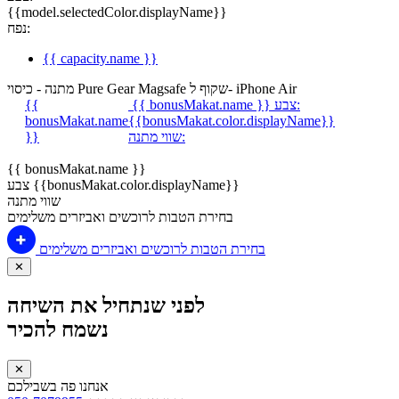
{{model.selectedColor.displayName}}
נפח:
{{ capacity.name }}
מתנה - כיסוי Pure Gear Magsafe שקוף ל- iPhone Air
צבע:
{{ bonusMakat.name }}
{{
bonusMakat.name
{{bonusMakat.color.displayName}}
שווי מתנה:
}}
{{ bonusMakat.name }}
צבע {{bonusMakat.color.displayName}}
שווי מתנה
בחירת הטבות לרוכשים ואביזרים משלימים
בחירת הטבות לרוכשים ואביזרים משלימים
✕
לפני שנתחיל את השיחה
נשמח להכיר
✕
אנחנו פה בשבילכם