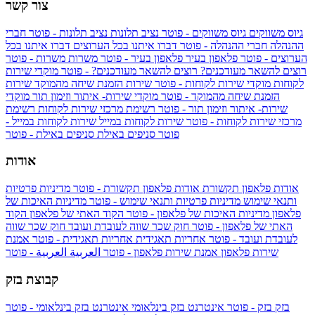
צור קשר
גיוס משווקים
גיוס משווקים - פוטר
נציב תלונות
נציב תלונות - פוטר
חברי
ההנהלה
חברי ההנהלה - פוטר
דברו איתנו בכל הערוצים
דברו איתנו בכל
הערוצים - פוטר
פלאפון בעיר
פלאפון בעיר - פוטר
משרות
משרות - פוטר
רוצים להשאר מעודכנים?
רוצים להשאר מעודכנים? - פוטר
מוקדי שירות
לקוחות
מוקדי שירות לקוחות - פוטר
שירות הזמנת שיחה מהמוקד
שירות
הזמנת שיחה מהמוקד - פוטר
מוקדי שירות- איתור וזימון תור
מוקדי
שירות- איתור וזימון תור - פוטר
רשימת מרכזי שירות לקוחות
רשימת
מרכזי שירות לקוחות - פוטר
שירות לקוחות במייל
שירות לקוחות במייל -
פוטר
סניפים באילת
סניפים באילת - פוטר
אודות
אודות פלאפון תקשורת
אודות פלאפון תקשורת - פוטר
מדיניות פרטיות
ותנאי שימוש
מדיניות פרטיות ותנאי שימוש - פוטר
מדיניות האיכות של
פלאפון
מדיניות האיכות של פלאפון - פוטר
הקוד האתי של פלאפון
הקוד
האתי של פלאפון - פוטר
חוק שכר שווה לעובדת ועובד
חוק שכר שווה
לעובדת ועובד - פוטר
אחריות תאגידית
אחריות תאגידית - פוטר
אמנת
שירות פלאפון
אמנת שירות פלאפון - פוטר
العربية
العربية - פוטר
קבוצת בזק
בזק
בזק - פוטר
אינטרנט בזק בינלאומי
אינטרנט בזק בינלאומי - פוטר