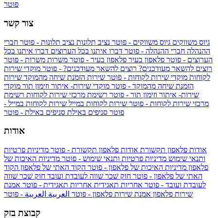
פוטר
צור קשר
גיוס משווקים
גיוס משווקים - פוטר
נציב תלונות
נציב תלונות - פוטר
חברי
ההנהלה
חברי ההנהלה - פוטר
דברו איתנו בכל הערוצים
דברו איתנו בכל
הערוצים - פוטר
פלאפון בעיר
פלאפון בעיר - פוטר
משרות
משרות - פוטר
רוצים להשאר מעודכנים?
רוצים להשאר מעודכנים? - פוטר
מוקדי שירות
לקוחות
מוקדי שירות לקוחות - פוטר
שירות הזמנת שיחה מהמוקד
שירות
הזמנת שיחה מהמוקד - פוטר
מוקדי שירות- איתור וזימון תור
מוקדי
שירות- איתור וזימון תור - פוטר
רשימת מרכזי שירות לקוחות
רשימת
מרכזי שירות לקוחות - פוטר
שירות לקוחות במייל
שירות לקוחות במייל -
פוטר
סניפים באילת
סניפים באילת - פוטר
אודות
אודות פלאפון תקשורת
אודות פלאפון תקשורת - פוטר
מדיניות פרטיות
ותנאי שימוש
מדיניות פרטיות ותנאי שימוש - פוטר
מדיניות האיכות של
פלאפון
מדיניות האיכות של פלאפון - פוטר
הקוד האתי של פלאפון
הקוד
האתי של פלאפון - פוטר
חוק שכר שווה לעובדת ועובד
חוק שכר שווה
לעובדת ועובד - פוטר
אחריות תאגידית
אחריות תאגידית - פוטר
אמנת
שירות פלאפון
אמנת שירות פלאפון - פוטר
العربية
العربية - פוטר
קבוצת בזק