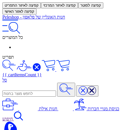
קפיצה לפוטר
קפיצה לאיזור המרכזי
קפיצה לאיזור התפריט
קפיצה לאזור האישי
חנות האונליין של פלאפון
-
Peleshop
כל המוצרים
תפריט
{{ cartItemsCount }}
סל
כניסת מנויי חברות
חנות אילת
חיפוש