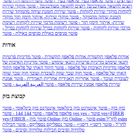
הערוצים - פוטר
פלאפון בעיר
פלאפון בעיר - פוטר
משרות
משרות - פוטר
רוצים להשאר מעודכנים?
רוצים להשאר מעודכנים? - פוטר
מוקדי שירות
לקוחות
מוקדי שירות לקוחות - פוטר
שירות הזמנת שיחה מהמוקד
שירות
הזמנת שיחה מהמוקד - פוטר
מוקדי שירות- איתור וזימון תור
מוקדי
שירות- איתור וזימון תור - פוטר
רשימת מרכזי שירות לקוחות
רשימת
מרכזי שירות לקוחות - פוטר
שירות לקוחות במייל
שירות לקוחות במייל -
פוטר
סניפים באילת
סניפים באילת - פוטר
אודות
אודות פלאפון תקשורת
אודות פלאפון תקשורת - פוטר
מדיניות פרטיות
ותנאי שימוש
מדיניות פרטיות ותנאי שימוש - פוטר
מדיניות האיכות של
פלאפון
מדיניות האיכות של פלאפון - פוטר
הקוד האתי של פלאפון
הקוד
האתי של פלאפון - פוטר
חוק שכר שווה לעובדת ועובד
חוק שכר שווה
לעובדת ועובד - פוטר
אחריות תאגידית
אחריות תאגידית - פוטר
אמנת
שירות פלאפון
אמנת שירות פלאפון - פוטר
العربية
العربية - פוטר
קבוצת בזק
בזק
בזק - פוטר
אינטרנט בזק בינלאומי
אינטרנט בזק בינלאומי - פוטר
yes+FIBER
yes - פוטר
yes
144 - פוטר
פלאפון
פלאפון - פוטר
144
esim
esim לחו"ל
בזק Online - פוטר
בזק Online
yes+FIBER - פוטר
לחו"ל - פוטר
דיסני+
דיסני+ - פוטר
נטפליקס
נטפליקס - פוטר
חבילות
טלוויזיה וסיבים
חבילות טלוויזיה וסיבים - פוטר