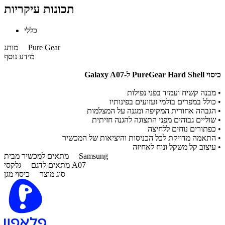
תכונות עיקריות
כללי
Pure Gear
מותג
מידע נוסף
כיסוי PureGear Hard Shell ל-Galaxy A07
• מבנה קשיח ועמיד בפני נפילות
• כולל במפרים בולמי זעזועים בפינותיו
• הגבהה אחורית המקיפה ומגנה על המצלמות
• שוליים גבוהים מפני התצוגה להגנה חזיתית
• כפתורים נוחים ללחיצה
• התאמה מדויקת לכל הכניסות והיציאות של המכשיר
• עיצוב קל משקל ונוח לאחיזה
Samsung
מתאים למכשיר מבית
גלקסי A07
מתאים לדגם
סוג מוצר
כיסוי מגן