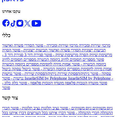
עקבו אחרנו
כללי
מרכזי שירות ומכירה
מרכזי שירות ומכירה - פוטר
הסדרי פשרה ואישור
תביעות ייצוגיות
הסדרי פשרה ואישור תביעות ייצוגיות - פוטר
הסרה
מרשימת שיווק
הסרה מרשימת שיווק - פוטר
סגירת דור 3
סגירת דור 3 -
פוטר
מספרים חסומים לחיוג בקומה הכשרה
מספרים חסומים לחיוג
בקומה הכשרה - פוטר
אמות מידה לחסימת מספרים בקומה הכשרה
אמות מידה לחסימת מספרים בקומה הכשרה - פוטר
ביטול עסקה
ביטול
עסקה - פוטר
ניתוק/הפסקת שירות
ניתוק/הפסקת שירות - פוטר
נגישות
IsraelieSIM by Pelephone -
IsraelieSIM by Pelephone
נגישות - פוטר
פוטר
מועדון הטבות פלאפון
מועדון הטבות פלאפון - פוטר
בלוג
בלוג -
פוטר
צור קשר
גיוס משווקים
גיוס משווקים - פוטר
נציב תלונות
נציב תלונות - פוטר
חברי
ההנהלה
חברי ההנהלה - פוטר
דברו איתנו בכל הערוצים
דברו איתנו בכל