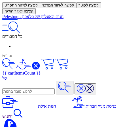
קפיצה לפוטר
קפיצה לאיזור המרכזי
קפיצה לאיזור התפריט
קפיצה לאזור האישי
חנות האונליין של פלאפון
-
Peleshop
כל המוצרים
תפריט
{{ cartItemsCount }}
סל
כניסת מנויי חברות
חנות אילת
חיפוש