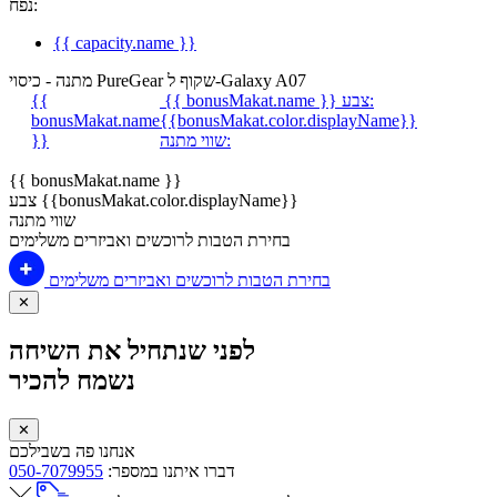
נפח:
{{ capacity.name }}
מתנה - כיסוי PureGear שקוף ל-Galaxy A07
צבע:
{{ bonusMakat.name }}
{{
bonusMakat.name
{{bonusMakat.color.displayName}}
שווי מתנה:
}}
{{ bonusMakat.name }}
צבע {{bonusMakat.color.displayName}}
שווי מתנה
בחירת הטבות לרוכשים ואביזרים משלימים
בחירת הטבות לרוכשים ואביזרים משלימים
✕
לפני שנתחיל את השיחה
נשמח להכיר
✕
אנחנו פה בשבילכם
דברו איתנו במספר:
050-7079955