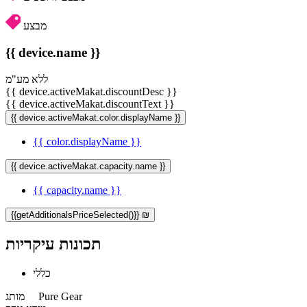
מבצע
{{ device.name }}
ללא מע"מ
{{ device.activeMakat.discountDesc }}
{{ device.activeMakat.discountText }}
{{ device.activeMakat.color.displayName }}
{{ color.displayName }}
{{ device.activeMakat.capacity.name }}
{{ capacity.name }}
{{getAdditionalsPriceSelected()}} ₪
תכונות עיקריות
כללי
Pure Gear
מותג