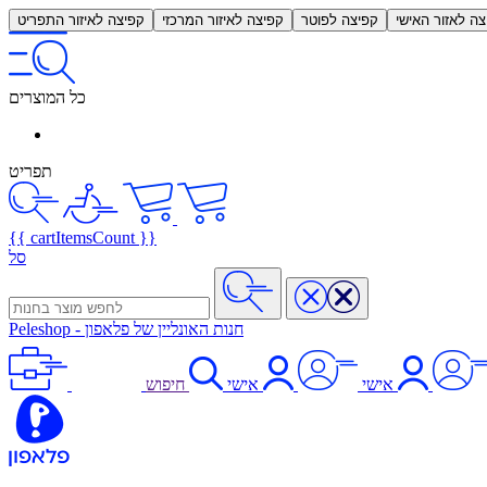
צה לאזור האישי
קפיצה לפוטר
קפיצה לאיזור המרכזי
קפיצה לאיזור התפריט
כל המוצרים
תפריט
{{ cartItemsCount }}
סל
חנות האונליין של פלאפון
-
Peleshop
אישי
אישי
חיפוש