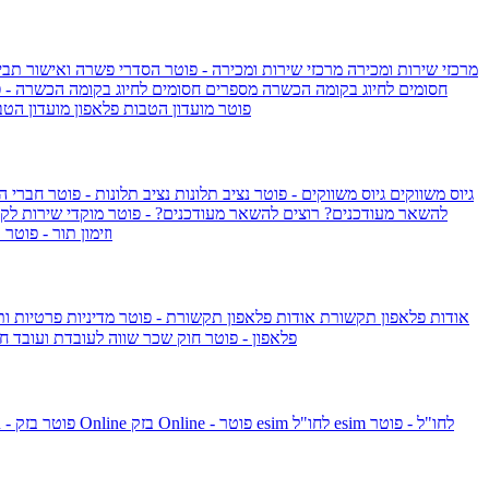
מרכזי שירות ומכירה
מרכזי שירות ומכירה - פוטר
הסדרי פשרה ואישור תביע
חסומים לחיוג בקומה הכשרה
מספרים חסומים לחיוג בקומה הכשרה - 
IsraelieSIM by Pelephone - פוטר
מועדון הטבות פלאפון
מועדון הטב
גיוס משווקים
גיוס משווקים - פוטר
נציב תלונות
נציב תלונות - פוטר
חברי ה
להשאר מעודכנים?
רוצים להשאר מעודכנים? - פוטר
מוקדי שירות לק
וזימון תור - פוטר
ר
אודות פלאפון תקשורת
אודות פלאפון תקשורת - פוטר
מדיניות פרטיות ו
פלאפון - פוטר
חוק שכר שווה לעובדת ועובד
חו
esim לחו"ל - פוטר
esim לחו"ל
בזק Online - פוטר
בזק Online
yes+FIBER - פוטר