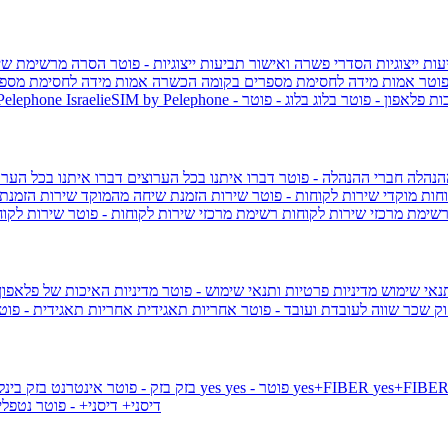
ות ייצוגיות
הסדרי פשרה ואישור תביעות ייצוגיות - פוטר
הסרה מרשימת שי
פוטר
אמות מידה לחסימת מספרים בקומה הכשרה
אמות מידה לחסימת מספר
ות פלאפון - פוטר
בלוג
בלוג - פוטר
 Pelephone
הנהלה
חברי ההנהלה - פוטר
דברו איתנו בכל הערוצים
דברו איתנו בכל הערו
וחות
מוקדי שירות לקוחות - פוטר
שירות הזמנת שיחה מהמוקד
שירות הזמנת
שימת מרכזי שירות לקוחות
רשימת מרכזי שירות לקוחות - פוטר
שירות לקוח
תנאי שימוש
מדיניות פרטיות ותנאי שימוש - פוטר
מדיניות האיכות של פלאפון
ק שכר שווה לעובדת ועובד - פוטר
אחריות תאגידית
אחריות תאגידית - פו
yes+FIBER
yes - פוטר
yes
144 - פוטר
בזק
בזק - פוטר
אינטרנט בזק בינל
דיסני+
דיסני+ - פוטר
נטפל