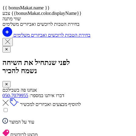
{{ bonusMakat.name }}
צבע {{bonusMakat.color.displayName}}
שווי מתנה
בחירת הטבות לרוכשים ואביזרים משלימים
בחירת הטבות לרוכשים ואביזרים משלימים
✕
לפני שנתחיל את השיחה
נשמח להכיר
✕
אנחנו פה בשבילכם
דברו איתנו במספר:
050-7079955
להוסיף מבצעים ואביזרים למכשיר
עוד על המוצר
מבצע לרוכשים