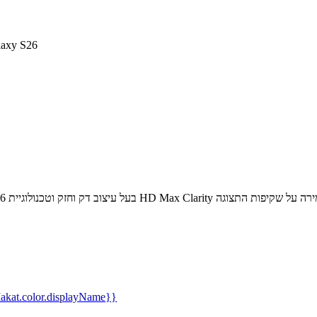
מגן מסך זכוכית PureGear 
kat.color.displayName}}