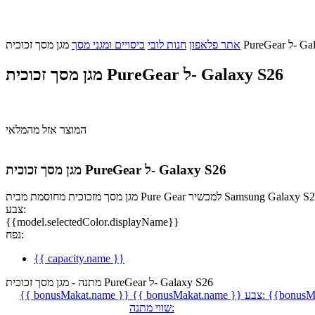
ל- Galaxy S26
אתר פלאפון
חנות לובי
כיסויים ומגני מסך
מגן מסך זכוכית PureGear ל- Galaxy S26
המוצר אזל מהמלאי
מגן מסך זכוכית PureGear ל- Galaxy S26
צבע:
{{model.selectedColor.displayName}}
נפח:
{{ capacity.name }}
מתנה - מגן מסך זכוכית PureGear ל- Galaxy S26
{{bonusMa
צבע:
{{ bonusMakat.name }}
{{ bonusMakat.name }}
שווי מתנה: