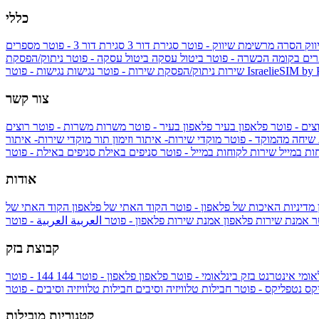
כללי
ווק
הסרה מרשימת שיווק - פוטר
סגירת דור 3
סגירת דור 3 - פוטר
מספרים
ים בקומה הכשרה - פוטר
ביטול עסקה
ביטול עסקה - פוטר
ניתוק/הפסקת
IsraelieSIM by
נגישות - פוטר
שירות
ניתוק/הפסקת שירות - פוטר
נגישות
צור קשר
צים - פוטר
פלאפון בעיר
פלאפון בעיר - פוטר
משרות
משרות - פוטר
רוצים
 שיחה מהמוקד - פוטר
מוקדי שירות- איתור וזימון תור
מוקדי שירות- איתור
ות במייל
שירות לקוחות במייל - פוטר
סניפים באילת
סניפים באילת - פוטר
אודות
מדיניות האיכות של פלאפון - פוטר
הקוד האתי של פלאפון
הקוד האתי של
טר
אמנת שירות פלאפון
אמנת שירות פלאפון - פוטר
العربية
العربية - פוטר
קבוצת בזק
אומי
אינטרנט בזק בינלאומי - פוטר
פלאפון
פלאפון - פוטר
144
יקס
נטפליקס - פוטר
חבילות טלוויזיה וסיבים
חבילות טלוויזיה וסיבים - פוטר
קטגוריות מובילות