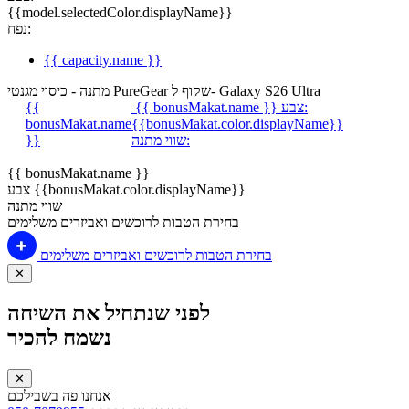
{{model.selectedColor.displayName}}
נפח:
{{ capacity.name }}
מתנה - כיסוי מגנטי PureGear שקוף ל- Galaxy S26 Ultra
צבע:
{{ bonusMakat.name }}
{{
bonusMakat.name
{{bonusMakat.color.displayName}}
שווי מתנה:
}}
{{ bonusMakat.name }}
צבע {{bonusMakat.color.displayName}}
שווי מתנה
בחירת הטבות לרוכשים ואביזרים משלימים
בחירת הטבות לרוכשים ואביזרים משלימים
✕
לפני שנתחיל את השיחה
נשמח להכיר
✕
אנחנו פה בשבילכם