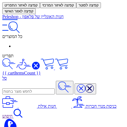
קפיצה לפוטר
קפיצה לאיזור המרכזי
קפיצה לאיזור התפריט
קפיצה לאזור האישי
חנות האונליין של פלאפון
-
Peleshop
כל המוצרים
תפריט
{{ cartItemsCount }}
סל
כניסת מנויי חברות
חנות אילת
חיפוש