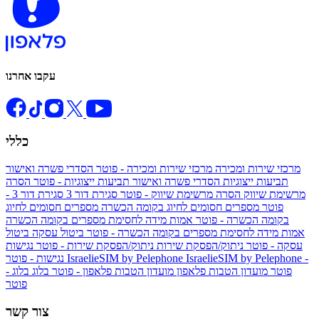
עקבו אחרנו
כללי
מרכזי שירות ומכירה
מרכזי שירות ומכירה - פוטר
הסדרי פשרה ואישור
תביעות ייצוגיות
הסדרי פשרה ואישור תביעות ייצוגיות - פוטר
הסרה
מרשימת שיווק
הסרה מרשימת שיווק - פוטר
סגירת דור 3
סגירת דור 3 -
פוטר
מספרים חסומים לחיוג בקומה הכשרה
מספרים חסומים לחיוג
בקומה הכשרה - פוטר
אמות מידה לחסימת מספרים בקומה הכשרה
אמות מידה לחסימת מספרים בקומה הכשרה - פוטר
ביטול עסקה
ביטול
עסקה - פוטר
ניתוק/הפסקת שירות
ניתוק/הפסקת שירות - פוטר
נגישות
IsraelieSIM by Pelephone -
IsraelieSIM by Pelephone
נגישות - פוטר
פוטר
מועדון הטבות פלאפון
מועדון הטבות פלאפון - פוטר
בלוג
בלוג -
פוטר
צור קשר