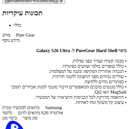
{{getAdditionalsPriceSelected()}} ₪
תכונות עיקריות
כללי
Pure Gear
מותג
מידע נוסף
כיסוי PureGear Hard Shell ל- Galaxy S26 Ultra
• מבנה קשיח ועמיד בפני נפילות.
• כולל במפרים בולמי זעזועים בפינותיו.
• הגבהה אחורית המקיפה ומגנה על המצלמות.
• שוליים גבוהים מפני התצוגה להגנה חזיתית.
• כפתורים נוחים ללחיצה.
• כולל מגנטים מובנים המאפשרים חיבור מגנטי למגוון אביזרים תומכי
MagSafe ו/או Qi2.
• התאמה מדויקת לכל הכניסות והיציאות של המכשיר.
• עיצוב קל משקל ונוח לאחיזה.
Samsung
מתאים למכשיר מבית
גלקסי S26 אולטרה
מתאים לדגם
סוג מוצר
כיסוי מגן