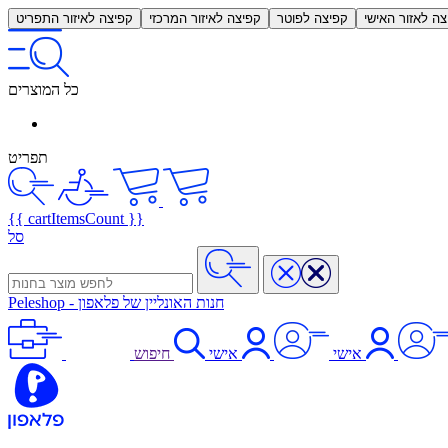
צה לאזור האישי
קפיצה לפוטר
קפיצה לאיזור המרכזי
קפיצה לאיזור התפריט
כל המוצרים
תפריט
{{ cartItemsCount }}
סל
חנות האונליין של פלאפון
-
Peleshop
אישי
אישי
חיפוש