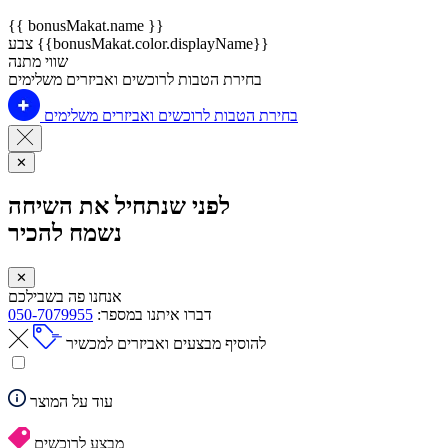
{{ bonusMakat.name }}
צבע {{bonusMakat.color.displayName}}
שווי מתנה
בחירת הטבות לרוכשים ואביזרים משלימים
בחירת הטבות לרוכשים ואביזרים משלימים
✕
לפני שנתחיל את השיחה
נשמח להכיר
✕
אנחנו פה בשבילכם
דברו איתנו במספר:
050-7079955
להוסיף מבצעים ואביזרים למכשיר
עוד על המוצר
מבצע לרוכשים