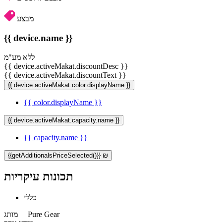
מבצע
{{ device.name }}
ללא מע"מ
{{ device.activeMakat.discountDesc }}
{{ device.activeMakat.discountText }}
{{ device.activeMakat.color.displayName }}
{{ color.displayName }}
{{ device.activeMakat.capacity.name }}
{{ capacity.name }}
{{getAdditionalsPriceSelected()}} ₪
תכונות עיקריות
כללי
Pure Gear
מותג