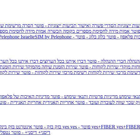
ות ייצוגיות
הסדרי פשרה ואישור תביעות ייצוגיות - פוטר
הסרה מרשימת שי
פוטר
אמות מידה לחסימת מספרים בקומה הכשרה
אמות מידה לחסימת מספר
ות פלאפון - פוטר
בלוג
בלוג - פוטר
 Pelephone
הנהלה
חברי ההנהלה - פוטר
דברו איתנו בכל הערוצים
דברו איתנו בכל הערו
וחות
מוקדי שירות לקוחות - פוטר
שירות הזמנת שיחה מהמוקד
שירות הזמנת
שימת מרכזי שירות לקוחות
רשימת מרכזי שירות לקוחות - פוטר
שירות לקוח
תנאי שימוש
מדיניות פרטיות ותנאי שימוש - פוטר
מדיניות האיכות של פלאפון
ק שכר שווה לעובדת ועובד - פוטר
אחריות תאגידית
אחריות תאגידית - פו
yes+FIBER
yes - פוטר
yes
144 - פוטר
בזק
בזק - פוטר
אינטרנט בזק בינל
דיסני+
דיסני+ - פוטר
נטפל