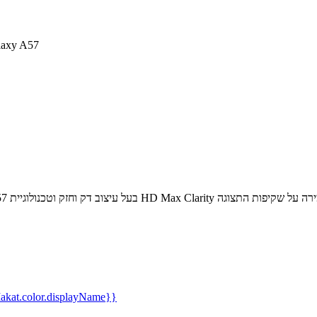
מגן מסך זכוכית PureGear 
kat.color.displayName}}