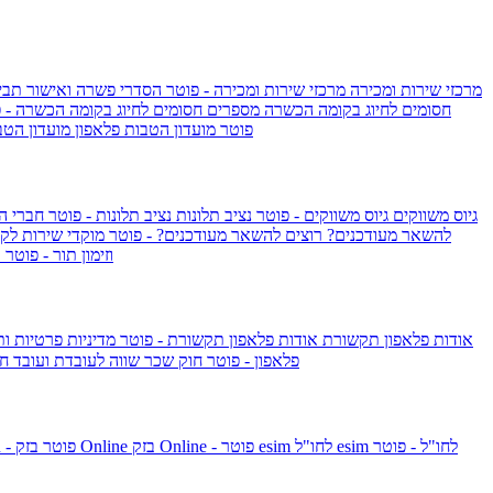
מרכזי שירות ומכירה
מרכזי שירות ומכירה - פוטר
הסדרי פשרה ואישור תביע
חסומים לחיוג בקומה הכשרה
מספרים חסומים לחיוג בקומה הכשרה - 
IsraelieSIM by Pelephone - פוטר
מועדון הטבות פלאפון
מועדון הטב
גיוס משווקים
גיוס משווקים - פוטר
נציב תלונות
נציב תלונות - פוטר
חברי ה
להשאר מעודכנים?
רוצים להשאר מעודכנים? - פוטר
מוקדי שירות לק
וזימון תור - פוטר
ר
אודות פלאפון תקשורת
אודות פלאפון תקשורת - פוטר
מדיניות פרטיות ו
פלאפון - פוטר
חוק שכר שווה לעובדת ועובד
חו
esim לחו"ל - פוטר
esim לחו"ל
בזק Online - פוטר
בזק Online
yes+FIBER - פוטר