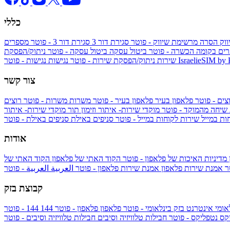
כללי
ווק
הסרה מרשימת שיווק - פוטר
סגירת דור 3
סגירת דור 3 - פוטר
מספרים
ים בקומה הכשרה - פוטר
ביטול עסקה
ביטול עסקה - פוטר
ניתוק/הפסקת
IsraelieSIM by
נגישות - פוטר
שירות
ניתוק/הפסקת שירות - פוטר
נגישות
צור קשר
צים - פוטר
פלאפון בעיר
פלאפון בעיר - פוטר
משרות
משרות - פוטר
רוצים
 שיחה מהמוקד - פוטר
מוקדי שירות- איתור וזימון תור
מוקדי שירות- איתור
ות במייל
שירות לקוחות במייל - פוטר
סניפים באילת
סניפים באילת - פוטר
אודות
מדיניות האיכות של פלאפון - פוטר
הקוד האתי של פלאפון
הקוד האתי של
טר
אמנת שירות פלאפון
אמנת שירות פלאפון - פוטר
العربية
العربية - פוטר
קבוצת בזק
אומי
אינטרנט בזק בינלאומי - פוטר
פלאפון
פלאפון - פוטר
144
יקס
נטפליקס - פוטר
חבילות טלוויזיה וסיבים
חבילות טלוויזיה וסיבים - פוטר