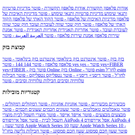
אודות פלאפון תקשורת
אודות פלאפון תקשורת - פוטר
מדיניות פרטיות
ותנאי שימוש
מדיניות פרטיות ותנאי שימוש - פוטר
מדיניות האיכות של
פלאפון
מדיניות האיכות של פלאפון - פוטר
הקוד האתי של פלאפון
הקוד
האתי של פלאפון - פוטר
חוק שכר שווה לעובדת ועובד
חוק שכר שווה
לעובדת ועובד - פוטר
אחריות תאגידית
אחריות תאגידית - פוטר
אמנת
שירות פלאפון
אמנת שירות פלאפון - פוטר
العربية
العربية - פוטר
קבוצת בזק
בזק
בזק - פוטר
אינטרנט בזק בינלאומי
אינטרנט בזק בינלאומי - פוטר
yes+FIBER
yes - פוטר
yes
144 - פוטר
פלאפון
פלאפון - פוטר
144
esim
esim לחו"ל
בזק Online - פוטר
בזק Online
yes+FIBER - פוטר
לחו"ל - פוטר
דיסני+
דיסני+ - פוטר
נטפליקס
נטפליקס - פוטר
חבילות
טלוויזיה וסיבים
חבילות טלוויזיה וסיבים - פוטר
קטגוריות מובילות
מכשירים
מכשירים - פוטר
אוזניות
אוזניות - פוטר
רמקולים
רמקולים -
פוטר
טאבלטים
טאבלטים - פוטר
שעונים חכמים
שעונים חכמים - פוטר
מבצעים
מבצעים - פוטר
אייפד
אייפד - פוטר
מוצרי חשמל לבית
מוצרי
אפל איירפודס AirPods 4
אפל איירפודס AirPods 4
חשמל לבית - פוטר
שעון Apple Watch Series 10 -
שעון Apple Watch Series 10
- פוטר
פוטר
שעון חכם סמסונג
שעון חכם סמסונג - פוטר
חבילות גלישה בחו"ל