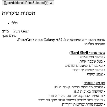
{{getAdditionalsPriceSelected()}} ₪
תכונות עיקריות
כללי
Pure Gear
מותג
מידע נוסף
ערכת האביזרים המושלמת ל- Galaxy A37 מבית PureGear.
הערכה כוללת:
כיסוי אחורי Hard Shell
:
• עיצוב חזק וגמיש
• בעל שכבה אחת
• באמפרים המונעים זעזועים
• עיצוב קומפקטי ייחודי
• צבע: שקוף
מגן מסך זכוכית
:
• זכוכית מחוסמת ברמת קשיחות H9
• שקיפות באיכות HD
• מתאימה להתקנה יחד עם כיסוי אחורי
• חיתוך לייזר מדוייק במיוחד עבור מסך המכשיר
• שכבה נוגדת שריטות ייחודית