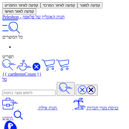
קפיצה לפוטר
קפיצה לאיזור המרכזי
קפיצה לאיזור התפריט
קפיצה לאזור האישי
חנות האונליין של פלאפון
-
Peleshop
כל המוצרים
תפריט
{{ cartItemsCount }}
סל
כניסת מנויי חברות
חנות אילת
חיפוש