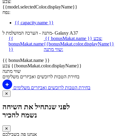
צבע:
{{model.selectedColor.displayName}}
נפח:
{{ capacity.name }}
מתנה - הערכה המושלמת ל- Galaxy A37
צבע:
{{ bonusMakat.name }}
{{
bonusMakat.name
{{bonusMakat.color.displayName}}
שווי מתנה:
}}
{{ bonusMakat.name }}
צבע {{bonusMakat.color.displayName}}
שווי מתנה
בחירת הטבות לרוכשים ואביזרים משלימים
בחירת הטבות לרוכשים ואביזרים משלימים
✕
לפני שנתחיל את השיחה
נשמח להכיר
✕
אנחנו פה בשבילכם