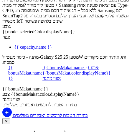
+ מטען קיר מהיר ?ומקורי מבית Samsung עם יציאת טעינה אחת Type-
C/PD, בעוצמה 25W ללא כבל + תג איתור חכם מבית Samsung דגם
SmartTag2 המשגיח על מיקומם של חפצי הערך שלכם ומסייע בבקרה על
מכשירי IoT שונים בלחיצה פשוטה.
צבע:
{{model.selectedColor.displayName}}
נפח:
{{ capacity.name }}
מתנה - כיסוי מגנטי ל-Galaxy S25 מטען 25W ותג איתור חכם מקוריים
סמסונג
צבע:
{{ bonusMakat.name }}
{{
bonusMakat.name
{{bonusMakat.color.displayName}}
שווי מתנה:
}}
{{ bonusMakat.name }}
צבע {{bonusMakat.color.displayName}}
שווי מתנה
בחירת הטבות לרוכשים ואביזרים משלימים
בחירת הטבות לרוכשים ואביזרים משלימים
✕