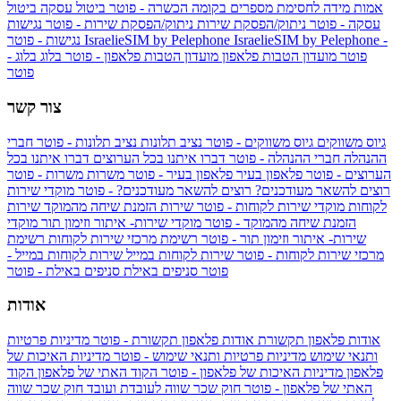
אמות מידה לחסימת מספרים בקומה הכשרה - פוטר
ביטול עסקה
ביטול
עסקה - פוטר
ניתוק/הפסקת שירות
ניתוק/הפסקת שירות - פוטר
נגישות
IsraelieSIM by Pelephone -
IsraelieSIM by Pelephone
נגישות - פוטר
פוטר
מועדון הטבות פלאפון
מועדון הטבות פלאפון - פוטר
בלוג
בלוג -
פוטר
צור קשר
גיוס משווקים
גיוס משווקים - פוטר
נציב תלונות
נציב תלונות - פוטר
חברי
ההנהלה
חברי ההנהלה - פוטר
דברו איתנו בכל הערוצים
דברו איתנו בכל
הערוצים - פוטר
פלאפון בעיר
פלאפון בעיר - פוטר
משרות
משרות - פוטר
רוצים להשאר מעודכנים?
רוצים להשאר מעודכנים? - פוטר
מוקדי שירות
לקוחות
מוקדי שירות לקוחות - פוטר
שירות הזמנת שיחה מהמוקד
שירות
הזמנת שיחה מהמוקד - פוטר
מוקדי שירות- איתור וזימון תור
מוקדי
שירות- איתור וזימון תור - פוטר
רשימת מרכזי שירות לקוחות
רשימת
מרכזי שירות לקוחות - פוטר
שירות לקוחות במייל
שירות לקוחות במייל -
פוטר
סניפים באילת
סניפים באילת - פוטר
אודות
אודות פלאפון תקשורת
אודות פלאפון תקשורת - פוטר
מדיניות פרטיות
ותנאי שימוש
מדיניות פרטיות ותנאי שימוש - פוטר
מדיניות האיכות של
פלאפון
מדיניות האיכות של פלאפון - פוטר
הקוד האתי של פלאפון
הקוד
האתי של פלאפון - פוטר
חוק שכר שווה לעובדת ועובד
חוק שכר שווה