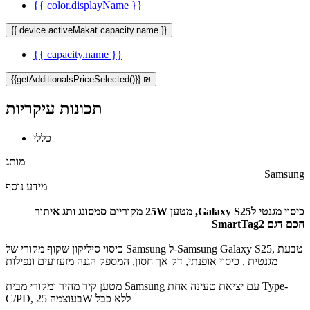
{{ color.displayName }}
{{ device.activeMakat.capacity.name }}
{{ capacity.name }}
{{getAdditionalsPriceSelected()}} ₪
תכונות עיקריות
כללי
מותג
Samsung
מידע נוסף
כיסוי מגנטי לGalaxy S25, מטען 25W מקוריים סמסונג ו​תג איתור
חכם דגם SmartTag2
כיסוי סיליקון שקוף מקורי של Samsung ל-Samsung Galaxy S25, טבעת
מגנטית , כיסוי אופנתי, דק אך חסון, המספק הגנה מזעזועים ונפילות
מטען קיר מהיר ​ומקורי מבית Samsung עם יציאת טעינה אחת Type-
C/PD, בעוצמה 25W ללא כבל