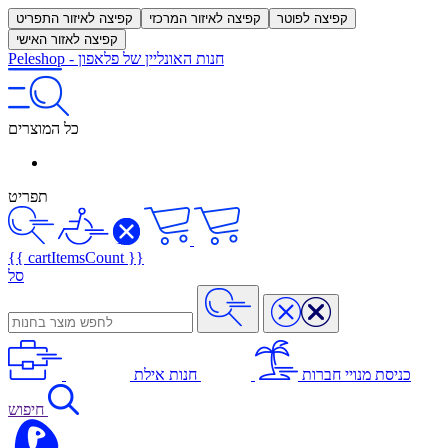
קפיצה לפוטר
קפיצה לאיזור המרכזי
קפיצה לאיזור התפריט
קפיצה לאזור האישי
חנות האונליין של פלאפון
-
Peleshop
כל המוצרים
תפריט
{{ cartItemsCount }}
סל
כניסת מנויי חברות
חנות אילת
חיפוש