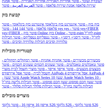
לעובדת ועובד - פוטר
אחריות תאגידית
אחריות תאגידית - פוטר
אמנת
שירות פלאפון
אמנת שירות פלאפון - פוטר
العربية
العربية - פוטר
קבוצת בזק
בזק
בזק - פוטר
אינטרנט בזק בינלאומי
אינטרנט בזק בינלאומי - פוטר
yes+FIBER
yes - פוטר
yes
144 - פוטר
פלאפון
פלאפון - פוטר
144
esim
esim לחו"ל
בזק Online - פוטר
בזק Online
yes+FIBER - פוטר
לחו"ל - פוטר
דיסני+
דיסני+ - פוטר
נטפליקס
נטפליקס - פוטר
חבילות
טלוויזיה וסיבים
חבילות טלוויזיה וסיבים - פוטר
קטגוריות מובילות
מכשירים
מכשירים - פוטר
אוזניות
אוזניות - פוטר
רמקולים
רמקולים -
פוטר
טאבלטים
טאבלטים - פוטר
שעונים חכמים
שעונים חכמים - פוטר
מבצעים
מבצעים - פוטר
אייפד
אייפד - פוטר
מוצרי חשמל לבית
מוצרי
אפל איירפודס AirPods 4
אפל איירפודס AirPods 4
חשמל לבית - פוטר
שעון Apple Watch Series 10 -
שעון Apple Watch Series 10
- פוטר
פוטר
שעון חכם סמסונג
שעון חכם סמסונג - פוטר
חבילות גלישה בחו"ל
חבילות גלישה בחו"ל - פוטר
חבילות סלולר
חבילות סלולר - פוטר
מוצרים מובילים
גלקסי S26 - פוטר
גלקסי S26
גלקסי S26
אייפון 16
אייפון 16 - פוטר