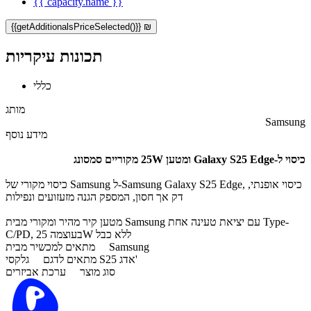
{{ capacity.name }}
{{getAdditionalsPriceSelected()}} ₪
תכונות עיקריות
כללי
מותג
Samsung
מידע נוסף
כיסוי ל-Galaxy S25 Edge
ומטען 25W מקוריים סמסונג
כיסוי מקורי של Samsung ל-Samsung Galaxy S25 Edge, כיסוי אופנתי,
דק אך חסון, המספק הגנה מזעזועים ונפילות
מטען קיר מהיר ​ומקורי מבית Samsung עם יציאת טעינה אחת Type-
C/PD, בעוצמה 25W ללא כבל
Samsung
מתאים למכשיר מבית
גלקסי S25 אדג'
מתאים לדגם
סוג מוצר
ערכת אביזרים