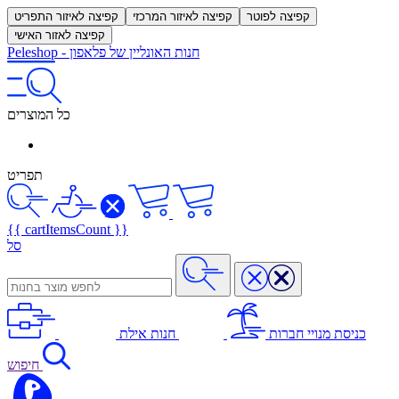
קפיצה לפוטר
קפיצה לאיזור המרכזי
קפיצה לאיזור התפריט
קפיצה לאזור האישי
חנות האונליין של פלאפון
-
Peleshop
כל המוצרים
תפריט
{{ cartItemsCount }}
סל
כניסת מנויי חברות
חנות אילת
חיפוש