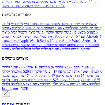
לחו"ל - פוטר
דיסני+
דיסני+ - פוטר
נטפליקס
נטפליקס - פוטר
חבילות
טלוויזיה וסיבים
חבילות טלוויזיה וסיבים - פוטר
קטגוריות מובילות
מכשירים
מכשירים - פוטר
אוזניות
אוזניות - פוטר
רמקולים
רמקולים -
פוטר
טאבלטים
טאבלטים - פוטר
שעונים חכמים
שעונים חכמים - פוטר
מבצעים
מבצעים - פוטר
אייפד
אייפד - פוטר
מוצרי חשמל לבית
מוצרי
אפל איירפודס AirPods 4
אפל איירפודס AirPods 4
חשמל לבית - פוטר
שעון Apple Watch Series 10 -
שעון Apple Watch Series 10
- פוטר
פוטר
שעון חכם סמסונג
שעון חכם סמסונג - פוטר
חבילות גלישה בחו"ל
חבילות גלישה בחו"ל - פוטר
חבילות סלולר
חבילות סלולר - פוטר
מוצרים מובילים
גלקסי S26 - פוטר
גלקסי S26
גלקסי S26
אייפון 16
אייפון 16 - פוטר
גלקסי S26 אולטרה - פוטר
אייפון 17
אייפון 17 - פוטר
אייפון 17
אולטרה
פרו
אייפון 17 פרו - פוטר
אייפון 17 פרו מקס
אייפון 17 פרו מקס - פוטר
גלקסי S25 - פוטר
גלקסי S25
גלקסי S25
אייפון אייר
אייפון אייר - פוטר
גלקסי S25 אולטרה - פוטר
טלפון שיאומי
טלפון שיאומי - פוטר
אולטרה
Esim - פוטר
Esim
נגישות
איפוס