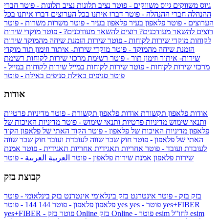
גיוס משווקים
גיוס משווקים - פוטר
נציב תלונות
נציב תלונות - פוטר
חברי
ההנהלה
חברי ההנהלה - פוטר
דברו איתנו בכל הערוצים
דברו איתנו בכל
הערוצים - פוטר
פלאפון בעיר
פלאפון בעיר - פוטר
משרות
משרות - פוטר
רוצים להשאר מעודכנים?
רוצים להשאר מעודכנים? - פוטר
מוקדי שירות
לקוחות
מוקדי שירות לקוחות - פוטר
שירות הזמנת שיחה מהמוקד
שירות
הזמנת שיחה מהמוקד - פוטר
מוקדי שירות- איתור וזימון תור
מוקדי
שירות- איתור וזימון תור - פוטר
רשימת מרכזי שירות לקוחות
רשימת
מרכזי שירות לקוחות - פוטר
שירות לקוחות במייל
שירות לקוחות במייל -
פוטר
סניפים באילת
סניפים באילת - פוטר
אודות
אודות פלאפון תקשורת
אודות פלאפון תקשורת - פוטר
מדיניות פרטיות
ותנאי שימוש
מדיניות פרטיות ותנאי שימוש - פוטר
מדיניות האיכות של
פלאפון
מדיניות האיכות של פלאפון - פוטר
הקוד האתי של פלאפון
הקוד
האתי של פלאפון - פוטר
חוק שכר שווה לעובדת ועובד
חוק שכר שווה
לעובדת ועובד - פוטר
אחריות תאגידית
אחריות תאגידית - פוטר
אמנת
שירות פלאפון
אמנת שירות פלאפון - פוטר
العربية
العربية - פוטר
קבוצת בזק
בזק
בזק - פוטר
אינטרנט בזק בינלאומי
אינטרנט בזק בינלאומי - פוטר
yes+FIBER
yes - פוטר
yes
144 - פוטר
פלאפון
פלאפון - פוטר
144
esim
esim לחו"ל
בזק Online - פוטר
בזק Online
yes+FIBER - פוטר