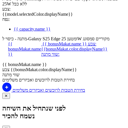
25W ללא כבל
צבע:
{{model.selectedColor.displayName}}
נפח:
{{ capacity.name }}
מתנה - כיסוי ל-Galaxy S25 Edge ומטען 25W מקוריים סמסונג
צבע:
{{ bonusMakat.name }}
{{
bonusMakat.name
{{bonusMakat.color.displayName}}
שווי מתנה:
}}
{{ bonusMakat.name }}
צבע {{bonusMakat.color.displayName}}
שווי מתנה
בחירת הטבות לרוכשים ואביזרים משלימים
בחירת הטבות לרוכשים ואביזרים משלימים
✕
לפני שנתחיל את השיחה
נשמח להכיר