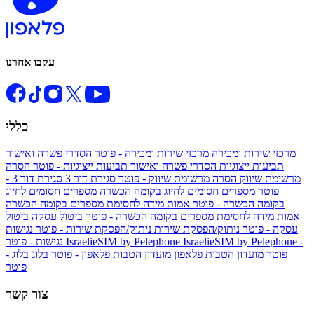
עקבו אחרנו
כללי
מרכזי שירות ומכירה
מרכזי שירות ומכירה - פוטר
הסדרי פשרה ואישור
תביעות ייצוגיות
הסדרי פשרה ואישור תביעות ייצוגיות - פוטר
הסרה
מרשימת שיווק
הסרה מרשימת שיווק - פוטר
סגירת דור 3
סגירת דור 3 -
פוטר
מספרים חסומים לחיוג בקומה הכשרה
מספרים חסומים לחיוג
בקומה הכשרה - פוטר
אמות מידה לחסימת מספרים בקומה הכשרה
אמות מידה לחסימת מספרים בקומה הכשרה - פוטר
ביטול עסקה
ביטול
עסקה - פוטר
ניתוק/הפסקת שירות
ניתוק/הפסקת שירות - פוטר
נגישות
IsraelieSIM by Pelephone -
IsraelieSIM by Pelephone
נגישות - פוטר
פוטר
מועדון הטבות פלאפון
מועדון הטבות פלאפון - פוטר
בלוג
בלוג -
פוטר
צור קשר