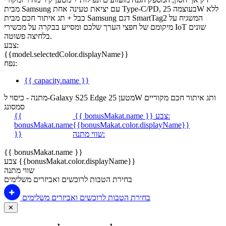
מבית Samsung עם יציאת טעינה אחת Type-C/PD, בעוצמה 25W ללא
כבל + תג איתור חכם מבית Samsung דגם SmartTag2 המשגיח על
מיקומם של חפצי הערך שלכם ומסייע בבקרה על מכשירי IoT שונים
בלחיצה פשוטה.
צבע:
{{model.selectedColor.displayName}}
נפח:
{{ capacity.name }}
מתנה - כיסוי ל-Galaxy S25 Edge מטען 25W ותג איתור חכם מקוריים
סמסונג
צבע:
{{ bonusMakat.name }}
{{
bonusMakat.name
{{bonusMakat.color.displayName}}
שווי מתנה:
}}
{{ bonusMakat.name }}
צבע {{bonusMakat.color.displayName}}
שווי מתנה
בחירת הטבות לרוכשים ואביזרים משלימים
בחירת הטבות לרוכשים ואביזרים משלימים
✕