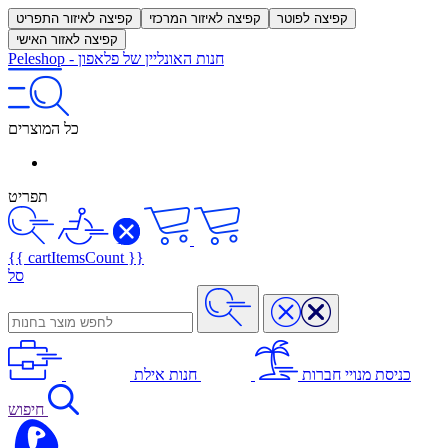
קפיצה לפוטר
קפיצה לאיזור המרכזי
קפיצה לאיזור התפריט
קפיצה לאזור האישי
חנות האונליין של פלאפון
-
Peleshop
כל המוצרים
תפריט
{{ cartItemsCount }}
סל
כניסת מנויי חברות
חנות אילת
חיפוש