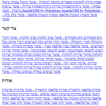
אמות מידה לחסימת מספרים בקומה הכשרה - פוטר
ביטול עסקה
ביטול
עסקה - פוטר
ניתוק/הפסקת שירות
ניתוק/הפסקת שירות - פוטר
נגישות
IsraelieSIM by Pelephone -
IsraelieSIM by Pelephone
נגישות - פוטר
פוטר
מועדון הטבות פלאפון
מועדון הטבות פלאפון - פוטר
בלוג
בלוג -
פוטר
צור קשר
גיוס משווקים
גיוס משווקים - פוטר
נציב תלונות
נציב תלונות - פוטר
חברי
ההנהלה
חברי ההנהלה - פוטר
דברו איתנו בכל הערוצים
דברו איתנו בכל
הערוצים - פוטר
פלאפון בעיר
פלאפון בעיר - פוטר
משרות
משרות - פוטר
רוצים להשאר מעודכנים?
רוצים להשאר מעודכנים? - פוטר
מוקדי שירות
לקוחות
מוקדי שירות לקוחות - פוטר
שירות הזמנת שיחה מהמוקד
שירות
הזמנת שיחה מהמוקד - פוטר
מוקדי שירות- איתור וזימון תור
מוקדי
שירות- איתור וזימון תור - פוטר
רשימת מרכזי שירות לקוחות
רשימת
מרכזי שירות לקוחות - פוטר
שירות לקוחות במייל
שירות לקוחות במייל -
פוטר
סניפים באילת
סניפים באילת - פוטר
אודות
אודות פלאפון תקשורת
אודות פלאפון תקשורת - פוטר
מדיניות פרטיות
ותנאי שימוש
מדיניות פרטיות ותנאי שימוש - פוטר
מדיניות האיכות של
פלאפון
מדיניות האיכות של פלאפון - פוטר
הקוד האתי של פלאפון
הקוד
האתי של פלאפון - פוטר
חוק שכר שווה לעובדת ועובד
חוק שכר שווה