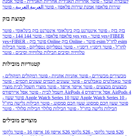
לעובדת ועובד - פוטר
אחריות תאגידית
אחריות תאגידית - פוטר
אמנת
שירות פלאפון
אמנת שירות פלאפון - פוטר
العربية
العربية - פוטר
קבוצת בזק
בזק
בזק - פוטר
אינטרנט בזק בינלאומי
אינטרנט בזק בינלאומי - פוטר
yes+FIBER
yes - פוטר
yes
144 - פוטר
פלאפון
פלאפון - פוטר
144
esim
esim לחו"ל
בזק Online - פוטר
בזק Online
yes+FIBER - פוטר
לחו"ל - פוטר
דיסני+
דיסני+ - פוטר
נטפליקס
נטפליקס - פוטר
חבילות
טלוויזיה וסיבים
חבילות טלוויזיה וסיבים - פוטר
קטגוריות מובילות
מכשירים
מכשירים - פוטר
אוזניות
אוזניות - פוטר
רמקולים
רמקולים -
פוטר
טאבלטים
טאבלטים - פוטר
שעונים חכמים
שעונים חכמים - פוטר
מבצעים
מבצעים - פוטר
אייפד
אייפד - פוטר
מוצרי חשמל לבית
מוצרי
אפל איירפודס AirPods 4
אפל איירפודס AirPods 4
חשמל לבית - פוטר
שעון Apple Watch Series 10 -
שעון Apple Watch Series 10
- פוטר
פוטר
שעון חכם סמסונג
שעון חכם סמסונג - פוטר
חבילות גלישה בחו"ל
חבילות גלישה בחו"ל - פוטר
חבילות סלולר
חבילות סלולר - פוטר
מוצרים מובילים
גלקסי S26 - פוטר
גלקסי S26
גלקסי S26
אייפון 16
אייפון 16 - פוטר