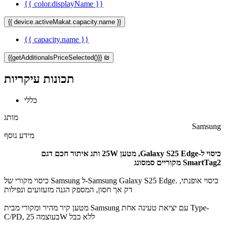
{{ color.displayName }}
{{ device.activeMakat.capacity.name }}
{{ capacity.name }}
{{getAdditionalsPriceSelected()}} ₪
תכונות עיקריות
כללי
מותג
Samsung
מידע נוסף
כיסוי ל-Galaxy S25 Edge, מטען 25W ו​תג איתור חכם דגם
SmartTag2 מקוריים סמסונג
כיסוי מקורי של Samsung ל-Samsung Galaxy S25 Edge. כיסוי אופנתי,
דק אך חסון, המספק הגנה מזעזועים ונפילות
מטען קיר מהיר ​ומקורי מבית Samsung עם יציאת טעינה אחת Type-
C/PD, בעוצמה 25W ללא כבל