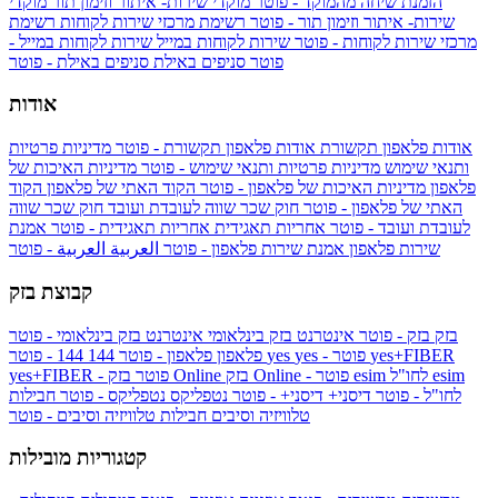
הזמנת שיחה מהמוקד - פוטר
מוקדי שירות- איתור וזימון תור
מוקדי
שירות- איתור וזימון תור - פוטר
רשימת מרכזי שירות לקוחות
רשימת
מרכזי שירות לקוחות - פוטר
שירות לקוחות במייל
שירות לקוחות במייל -
פוטר
סניפים באילת
סניפים באילת - פוטר
אודות
אודות פלאפון תקשורת
אודות פלאפון תקשורת - פוטר
מדיניות פרטיות
ותנאי שימוש
מדיניות פרטיות ותנאי שימוש - פוטר
מדיניות האיכות של
פלאפון
מדיניות האיכות של פלאפון - פוטר
הקוד האתי של פלאפון
הקוד
האתי של פלאפון - פוטר
חוק שכר שווה לעובדת ועובד
חוק שכר שווה
לעובדת ועובד - פוטר
אחריות תאגידית
אחריות תאגידית - פוטר
אמנת
שירות פלאפון
אמנת שירות פלאפון - פוטר
العربية
العربية - פוטר
קבוצת בזק
בזק
בזק - פוטר
אינטרנט בזק בינלאומי
אינטרנט בזק בינלאומי - פוטר
yes+FIBER
yes - פוטר
yes
144 - פוטר
פלאפון
פלאפון - פוטר
144
esim
esim לחו"ל
בזק Online - פוטר
בזק Online
yes+FIBER - פוטר
לחו"ל - פוטר
דיסני+
דיסני+ - פוטר
נטפליקס
נטפליקס - פוטר
חבילות
טלוויזיה וסיבים
חבילות טלוויזיה וסיבים - פוטר
קטגוריות מובילות