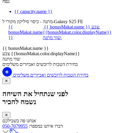
נפח:
{{ capacity.name }}
מתנה - כיסוי סיליקון מקורי ל-Galaxy S25 FE
צבע:
{{ bonusMakat.name }}
{{
bonusMakat.name
{{bonusMakat.color.displayName}}
שווי מתנה:
}}
{{ bonusMakat.name }}
צבע {{bonusMakat.color.displayName}}
שווי מתנה
בחירת הטבות לרוכשים ואביזרים משלימים
בחירת הטבות לרוכשים ואביזרים משלימים
✕
לפני שנתחיל את השיחה
נשמח להכיר
✕
אנחנו פה בשבילכם
דברו איתנו במספר:
050-7079955