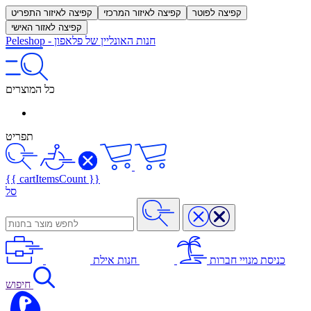
קפיצה לפוטר
קפיצה לאיזור המרכזי
קפיצה לאיזור התפריט
קפיצה לאזור האישי
חנות האונליין של פלאפון
-
Peleshop
כל המוצרים
תפריט
{{ cartItemsCount }}
סל
כניסת מנויי חברות
חנות אילת
חיפוש