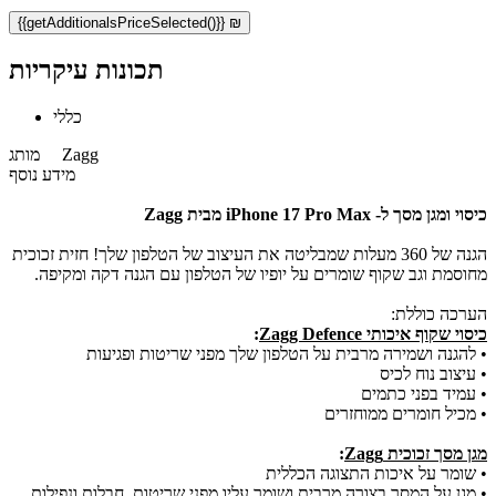
{{getAdditionalsPriceSelected()}} ₪
תכונות עיקריות
כללי
Zagg
מותג
מידע נוסף
כיסוי ומגן מסך ל- iPhone 17 Pro Max
מבית Zagg
הגנה של 360 מעלות שמבליטה את העיצוב של הטלפון שלך! חזית זכוכית
מחוסמת וגב שקוף שומרים על יופיו של הטלפון עם הגנה דקה ומקיפה.
הערכה כוללת:
כיסוי שקוף איכותי Zagg Defence
:
•
להגנה ושמירה מרבית על הטלפון שלך מפני שריטות ופגיעות
•
עיצוב נוח לכיס
•
עמיד בפני כתמים
•
מכיל חומרים ממוחזרים
מגן מסך זכוכית Zagg
:
• שומר על איכות התצוגה הכללית
• מגן על המסך בצורה מרבית ושומר עליו מפני שריטות, חבלות ונפילות