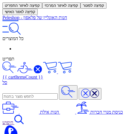
קפיצה לפוטר
קפיצה לאיזור המרכזי
קפיצה לאיזור התפריט
קפיצה לאזור האישי
חנות האונליין של פלאפון
-
Peleshop
כל המוצרים
תפריט
{{ cartItemsCount }}
סל
כניסת מנויי חברות
חנות אילת
חיפוש