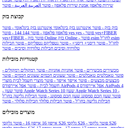
שירות פלאפון
אמנת שירות פלאפון - פוטר
العربية
العربية - פוטר
קבוצת בזק
בזק
בזק - פוטר
אינטרנט בזק בינלאומי
אינטרנט בזק בינלאומי - פוטר
yes+FIBER
yes - פוטר
yes
144 - פוטר
פלאפון
פלאפון - פוטר
144
esim
esim לחו"ל
בזק Online - פוטר
בזק Online
yes+FIBER - פוטר
לחו"ל - פוטר
דיסני+
דיסני+ - פוטר
נטפליקס
נטפליקס - פוטר
חבילות
טלוויזיה וסיבים
חבילות טלוויזיה וסיבים - פוטר
קטגוריות מובילות
מכשירים
מכשירים - פוטר
אוזניות
אוזניות - פוטר
רמקולים
רמקולים -
פוטר
טאבלטים
טאבלטים - פוטר
שעונים חכמים
שעונים חכמים - פוטר
מבצעים
מבצעים - פוטר
אייפד
אייפד - פוטר
מוצרי חשמל לבית
מוצרי
אפל איירפודס AirPods 4
אפל איירפודס AirPods 4
חשמל לבית - פוטר
שעון Apple Watch Series 10 -
שעון Apple Watch Series 10
- פוטר
פוטר
שעון חכם סמסונג
שעון חכם סמסונג - פוטר
חבילות גלישה בחו"ל
חבילות גלישה בחו"ל - פוטר
חבילות סלולר
חבילות סלולר - פוטר
מוצרים מובילים
גלקסי S26 - פוטר
גלקסי S26
גלקסי S26
אייפון 16
אייפון 16 - פוטר