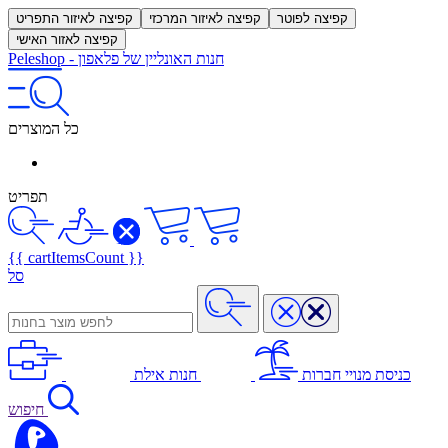
קפיצה לפוטר
קפיצה לאיזור המרכזי
קפיצה לאיזור התפריט
קפיצה לאזור האישי
חנות האונליין של פלאפון
-
Peleshop
כל המוצרים
תפריט
{{ cartItemsCount }}
סל
כניסת מנויי חברות
חנות אילת
חיפוש