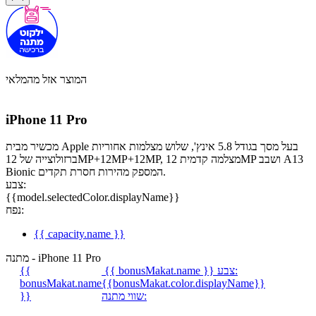
המוצר אזל מהמלאי
iPhone 11 Pro
מכשיר מבית Apple בעל מסך בגודל 5.8 אינץ', שלוש מצלמות אחוריות
ברזולוצייה של 12MP+12MP+12MP, מצלמה קדמית 12MP ושבב A13
Bionic המספק מהירות חסרת תקדים.
צבע:
{{model.selectedColor.displayName}}
נפח:
{{ capacity.name }}
מתנה - iPhone 11 Pro
צבע:
{{ bonusMakat.name }}
{{
bonusMakat.name
{{bonusMakat.color.displayName}}
שווי מתנה:
}}