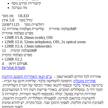
קישוריות ומידע נוסף
מה בערכה
OLED
סוג מסך
5.8 אינץ'
גודל מסך
רזולוציית מסך
1125*2436
שלישיית מצלמות אחוריות 12MP
מצלמה אחורית
מפרט מצלמה אחורית
• 12MP, f/1.8, 26mm (wide), OIS
• 12MP, f/2.0, 52mm (telephoto), OIS, 2x optical zoom
• 12MP, f/2.4, 13mm (ultrawide)
12MP
מצלמה קדמית
מפרט מצלמה קדמית
• 12MP, f/2.2
4K
צילום וידאו
תעודת אחריות
אחריות לכל החיים לסמארטפון –
ע"פ תנאי האחריות והסכם הרחבת
אחריות מוגבלת
. התמונה להמחשה בלבד. שליחות חינם עד הבית -
ברכישה באתר בלבד ובכפוף לתנאי ואזורי הכיסוי של חברת השליחויות.
תומך דור 5- במסלולים תומכים, באזורי פרישת רשת דור 5 המתעדכנים
ובכפוף לתנאי השירות. קישוריות 5G ומהירות הרשת בפועל, יכולה
להשתנות בהתאם למדינה, למפעילה הסלולרית, לתוכנית הדאטה,
לסביבת הרשת והלקוח, לספקי התוכן ועוד. ובכל מקרה, יש לוודא זמינות
לאזור השימוש.