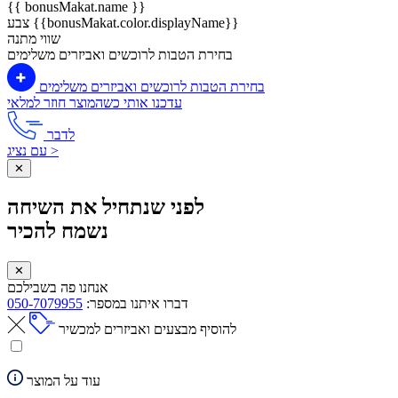
{{ bonusMakat.name }}
צבע {{bonusMakat.color.displayName}}
שווי מתנה
בחירת הטבות לרוכשים ואביזרים משלימים
בחירת הטבות לרוכשים ואביזרים משלימים
עדכנו אותי כשהמוצר חוזר למלאי
לדבר
עם נציג >
✕
לפני שנתחיל את השיחה
נשמח להכיר
✕
אנחנו פה בשבילכם
דברו איתנו במספר:
050-7079955
להוסיף מבצעים ואביזרים למכשיר
עוד על המוצר