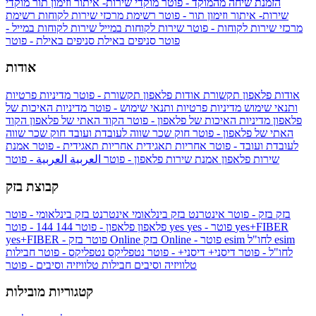
הזמנת שיחה מהמוקד - פוטר
מוקדי שירות- איתור וזימון תור
מוקדי
שירות- איתור וזימון תור - פוטר
רשימת מרכזי שירות לקוחות
רשימת
מרכזי שירות לקוחות - פוטר
שירות לקוחות במייל
שירות לקוחות במייל -
פוטר
סניפים באילת
סניפים באילת - פוטר
אודות
אודות פלאפון תקשורת
אודות פלאפון תקשורת - פוטר
מדיניות פרטיות
ותנאי שימוש
מדיניות פרטיות ותנאי שימוש - פוטר
מדיניות האיכות של
פלאפון
מדיניות האיכות של פלאפון - פוטר
הקוד האתי של פלאפון
הקוד
האתי של פלאפון - פוטר
חוק שכר שווה לעובדת ועובד
חוק שכר שווה
לעובדת ועובד - פוטר
אחריות תאגידית
אחריות תאגידית - פוטר
אמנת
שירות פלאפון
אמנת שירות פלאפון - פוטר
العربية
العربية - פוטר
קבוצת בזק
בזק
בזק - פוטר
אינטרנט בזק בינלאומי
אינטרנט בזק בינלאומי - פוטר
yes+FIBER
yes - פוטר
yes
144 - פוטר
פלאפון
פלאפון - פוטר
144
esim
esim לחו"ל
בזק Online - פוטר
בזק Online
yes+FIBER - פוטר
לחו"ל - פוטר
דיסני+
דיסני+ - פוטר
נטפליקס
נטפליקס - פוטר
חבילות
טלוויזיה וסיבים
חבילות טלוויזיה וסיבים - פוטר
קטגוריות מובילות