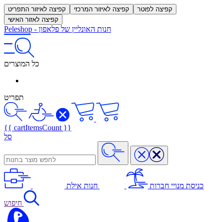
קפיצה לפוטר
קפיצה לאיזור המרכזי
קפיצה לאיזור התפריט
קפיצה לאזור האישי
חנות האונליין של פלאפון
-
Peleshop
כל המוצרים
תפריט
{{ cartItemsCount }}
סל
כניסת מנויי חברות
חנות אילת
חיפוש