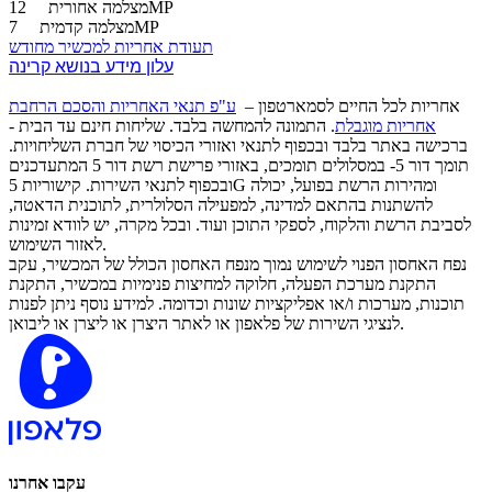
12MP
מצלמה אחורית
7MP
מצלמה קדמית
תעודת אחריות למכשיר מחודש
עלון מידע בנושא קרינה
אחריות לכל החיים לסמארטפון –
ע"פ תנאי האחריות והסכם הרחבת
אחריות מוגבלת
. התמונה להמחשה בלבד. שליחות חינם עד הבית -
ברכישה באתר בלבד ובכפוף לתנאי ואזורי הכיסוי של חברת השליחויות.
תומך דור 5- במסלולים תומכים, באזורי פרישת רשת דור 5 המתעדכנים
ובכפוף לתנאי השירות. קישוריות 5G ומהירות הרשת בפועל, יכולה
להשתנות בהתאם למדינה, למפעילה הסלולרית, לתוכנית הדאטה,
לסביבת הרשת והלקוח, לספקי התוכן ועוד. ובכל מקרה, יש לוודא זמינות
לאזור השימוש.
נפח האחסון הפנוי לשימוש נמוך מנפח האחסון הכולל של המכשיר, עקב
התקנת מערכת הפעלה, חלוקה למחיצות פנימיות במכשיר, התקנת
תוכנות, מערכות ו/או אפליקציות שונות וכדומה. למידע נוסף ניתן לפנות
לנציגי השירות של פלאפון או לאתר היצרן או ליצרן או ליבואן.
עקבו אחרנו