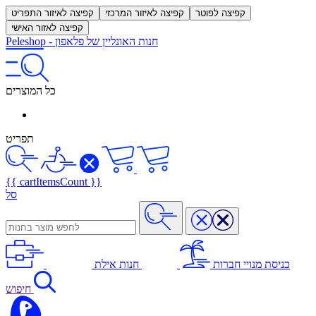
קפיצה לפוטר
קפיצה לאיזור המרכזי
קפיצה לאיזור התפריט
קפיצה לאזור האישי
חנות האונליין של פלאפון
-
Peleshop
כל המוצרים
תפריט
{{ cartItemsCount }}
סל
כניסת מנויי חברות
חנות אילת
חיפוש