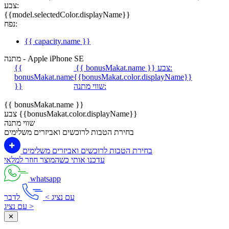
צבע:
{{model.selectedColor.displayName}}
נפח:
{{ capacity.name }}
מתנה - Apple iPhone SE
צבע:
{{ bonusMakat.name }}
{{
bonusMakat.name
{{bonusMakat.color.displayName}}
שווי מתנה:
}}
{{ bonusMakat.name }}
צבע {{bonusMakat.color.displayName}}
שווי מתנה
בחירת הטבות לרוכשים ואביזרים משלימים
בחירת הטבות לרוכשים ואביזרים משלימים
עדכנו אותי כשהמוצר חוזר למלאי
whatsapp
עם נציג >
לדבר
עם נציג >
✕