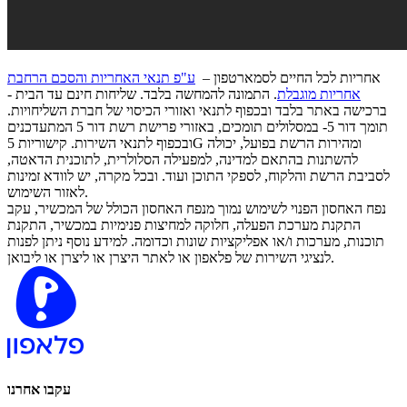
אחריות לכל החיים לסמארטפון –
ע"פ תנאי האחריות והסכם הרחבת
אחריות מוגבלת
. התמונה להמחשה בלבד. שליחות חינם עד הבית -
ברכישה באתר בלבד ובכפוף לתנאי ואזורי הכיסוי של חברת השליחויות.
תומך דור 5- במסלולים תומכים, באזורי פרישת רשת דור 5 המתעדכנים
ובכפוף לתנאי השירות. קישוריות 5G ומהירות הרשת בפועל, יכולה
להשתנות בהתאם למדינה, למפעילה הסלולרית, לתוכנית הדאטה,
לסביבת הרשת והלקוח, לספקי התוכן ועוד. ובכל מקרה, יש לוודא זמינות
לאזור השימוש.
נפח האחסון הפנוי לשימוש נמוך מנפח האחסון הכולל של המכשיר, עקב
התקנת מערכת הפעלה, חלוקה למחיצות פנימיות במכשיר, התקנת
תוכנות, מערכות ו/או אפליקציות שונות וכדומה. למידע נוסף ניתן לפנות
לנציגי השירות של פלאפון או לאתר היצרן או ליצרן או ליבואן.
עקבו אחרנו