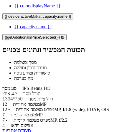
{{ color.displayName }}
{{ device.activeMakat.capacity.name }}
{{ capacity.name }}
{{getAdditionalsPriceSelected()}} ₪
תכונות המכשיר ונתונים טכניים
מסך ומצלמה
מעבד זכרון וסוללה
קישוריות ומידע נוסף
מה בערכה
IPS Retina HD
סוג מסך
4.7 אינץ'
גודל מסך
רזולוציית מסך
750*1334
12MP
מצלמה אחורית
• 12MP, f/1.8 (wide), PDAF, OIS
מפרט מצלמה אחורית
7MP
מצלמה קדמית
• 7MP, f/2.2
מפרט מצלמה קדמית
4K
צילום וידאו
תעודת אחריות