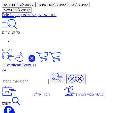
קפיצה לפוטר
קפיצה לאיזור המרכזי
קפיצה לאיזור התפריט
קפיצה לאזור האישי
חנות האונליין של פלאפון
-
Peleshop
כל המוצרים
תפריט
{{ cartItemsCount }}
סל
כניסת מנויי חברות
חנות אילת
חיפוש