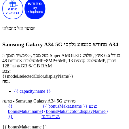
המוצר אזל מהמלאי
סמסונג גלקסי A34
Samsung Galaxy A34 5G מחודש
מכשיר תומך 5G, בעל מסך Super AMOLED בגודל 6.6 אינץ', שלוש
מצלמות אחוריות 48MP+8MP+5MP, מצלמה קדמית 13MP, זיכרון
אחסון 128GB ו-6GB RAM
צבע:
{{model.selectedColor.displayName}}
נפח:
{{ capacity.name }}
מתנה - Samsung Galaxy A34 5G מחודש
צבע:
{{ bonusMakat.name }}
{{
bonusMakat.name
{{bonusMakat.color.displayName}}
שווי מתנה:
}}
{{ bonusMakat.name }}