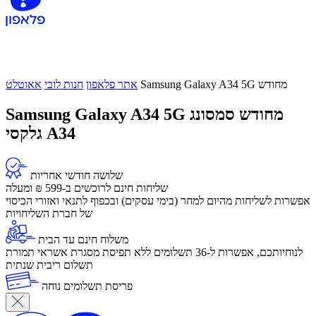
Samsung Galaxy A34 5G מחודש
אתר פלאפון
חנות לובי
אאוטלט
Samsung Galaxy A34 5G מחודש
סמסונג
גלקסי A34
שלושה חודשי אחריות
שליחות חינם לרוכשים ב-599 ₪ ומעלה
​אפשרות לשליחות מהיום למחר (בימי עסקים) ובכפוף לתנאי ואזורי הכיסוי
של חברת השליחויות
משלוח חינם עד הבית
לנוחיותכם, אפשרות ל-36 תשלומים ללא תפיסת מסגרת אשראי תמורת
תשלום ריבית שנתית
פריסת תשלומים נוחה