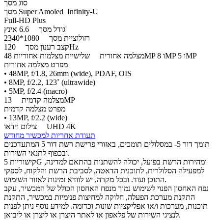
סוג מסך
מסך Super Amoled Infinity-U
Full-HD Plus
6.6 אינץ'
גודל מסך
רזולוציית מסך
1080*2340
120Hz
קצב רענון מסך
שלישיית מצלמות אחוריות 48MP ו 8MP ו 5MP
מצלמה אחורית
מפרט מצלמה אחורית
• 48MP, f/1.8, 26mm (wide), PDAF, OIS
• 8MP, f/2.2, 123˚ (ultrawide)
• 5MP, f/2.4 (macro)
13MP
מצלמה קדמית
מפרט מצלמה קדמית
• 13MP, f/2.2 (wide)
UHD 4K
צילום וידאו
תעודת אחריות למכשיר מחודש
תומך דור 5- במסלולים תומכים, באזורי פרישת רשת דור 5 המתעדכנים
ובכפוף לתנאי השירות.
קישוריות 5G ומהירות הרשת בפועל, יכולה להשתנות בהתאם למדינה,
למפעילה הסלולרית, לתוכנית הדאטה, לסביבת הרשת והלקוח, לספקי
התוכן ועוד. ובכל מקרה, יש לוודא זמינות לאזור השימוש.
נפח האחסון הפנוי לשימוש נמוך מנפח האחסון הכולל של המכשיר, עקב
התקנת מערכת הפעלה, חלוקה למחיצות פנימיות במכשיר, התקנת
תוכנות, מערכות ו/או אפליקציות שונות וכדומה. למידע נוסף ניתן לפנות
לנציגי השירות של פלאפון או לאתר היצרן או ליצרן או ליבואן.