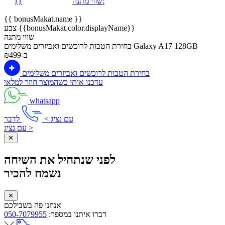
שווי מתנה:
}}
{{ bonusMakat.name }}
צבע {{bonusMakat.color.displayName}}
שווי מתנה
Galaxy A17 128GB
בחירת הטבות לרוכשים ואביזרים משלימים
ב-₪499
בחירת הטבות לרוכשים ואביזרים משלימים
עדכנו אותי כשהמוצר חוזר למלאי
whatsapp
עם נציג >
לדבר
עם נציג >
✕
לפני שנתחיל את השיחה
נשמח להכיר
✕
אנחנו פה בשבילכם
דברו איתנו במספר:
050-7079955