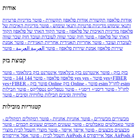
אודות
אודות פלאפון תקשורת
אודות פלאפון תקשורת - פוטר
מדיניות פרטיות
ותנאי שימוש
מדיניות פרטיות ותנאי שימוש - פוטר
מדיניות האיכות של
פלאפון
מדיניות האיכות של פלאפון - פוטר
הקוד האתי של פלאפון
הקוד
האתי של פלאפון - פוטר
חוק שכר שווה לעובדת ועובד
חוק שכר שווה
לעובדת ועובד - פוטר
אחריות תאגידית
אחריות תאגידית - פוטר
אמנת
שירות פלאפון
אמנת שירות פלאפון - פוטר
العربية
العربية - פוטר
קבוצת בזק
בזק
בזק - פוטר
אינטרנט בזק בינלאומי
אינטרנט בזק בינלאומי - פוטר
yes+FIBER
yes - פוטר
yes
144 - פוטר
פלאפון
פלאפון - פוטר
144
esim
esim לחו"ל
בזק Online - פוטר
בזק Online
yes+FIBER - פוטר
לחו"ל - פוטר
דיסני+
דיסני+ - פוטר
נטפליקס
נטפליקס - פוטר
חבילות
טלוויזיה וסיבים
חבילות טלוויזיה וסיבים - פוטר
קטגוריות מובילות
מכשירים
מכשירים - פוטר
אוזניות
אוזניות - פוטר
רמקולים
רמקולים -
פוטר
טאבלטים
טאבלטים - פוטר
שעונים חכמים
שעונים חכמים - פוטר
מבצעים
מבצעים - פוטר
אייפד
אייפד - פוטר
מוצרי חשמל לבית
מוצרי
אפל איירפודס AirPods 4
אפל איירפודס AirPods 4
חשמל לבית - פוטר