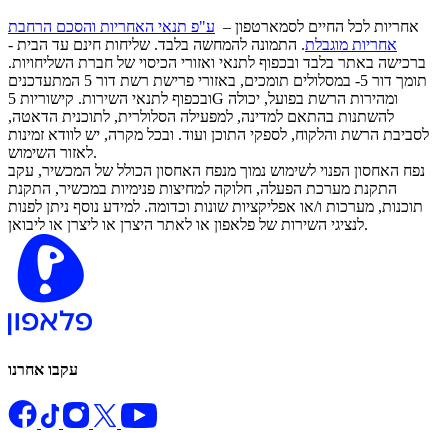
אחריות לכל החיים לסמארטפון –
ע"פ תנאי האחריות והסכם הרחבת
אחריות מוגבלת
. התמונה להמחשה בלבד. שליחות חינם עד הבית -
ברכישה באתר בלבד ובכפוף לתנאי ואזורי הכיסוי של חברת השליחויות.
תומך דור 5- במסלולים תומכים, באזורי פרישת רשת דור 5 המתעדכנים
ובכפוף לתנאי השירות. קישוריות 5G ומהירות הרשת בפועל, יכולה
להשתנות בהתאם למדינה, למפעילה הסלולרית, לתוכנית הדאטה,
לסביבת הרשת והלקוח, לספקי התוכן ועוד. ובכל מקרה, יש לוודא זמינות
לאזור השימוש.
נפח האחסון הפנוי לשימוש נמוך מנפח האחסון הכולל של המכשיר, עקב
התקנת מערכת הפעלה, חלוקה למחיצות פנימיות במכשיר, התקנת
תוכנות, מערכות ו/או אפליקציות שונות וכדומה. למידע נוסף ניתן לפנות
לנציגי השירות של פלאפון או לאתר היצרן או ליצרן או ליבואן.
עקבו אחרנו