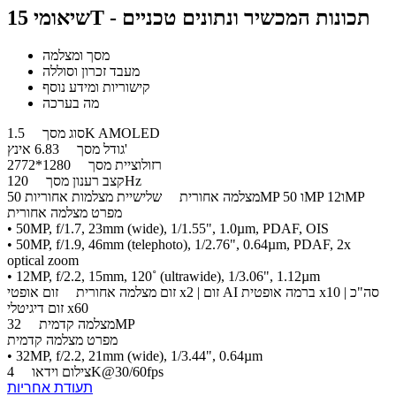
שיאומי 15T - תכונות המכשיר ונתונים טכניים
מסך ומצלמה
מעבד זכרון וסוללה
קישוריות ומידע נוסף
מה בערכה
1.5K AMOLED
סוג מסך
6.83 אינץ'
גודל מסך
רזולוציית מסך
1280*2772
120Hz
קצב רענון מסך
שלישיית מצלמות אחוריות 50MP ו 50MP ו12MP
מצלמה אחורית
מפרט מצלמה אחורית
• 50MP, f/1.7, 23mm (wide), 1/1.55", 1.0µm, PDAF, OIS
• 50MP, f/1.9, 46mm (telephoto), 1/2.76", 0.64µm, PDAF, 2x
optical zoom
• 12MP, f/2.2, 15mm, 120˚ (ultrawide), 1/3.06", 1.12µm
זום מצלמה אחורית
זום אופטי x2 | זום AI ברמה אופטית x10 | סה"כ
זום דיגיטלי x60
32MP
מצלמה קדמית
מפרט מצלמה קדמית
• 32MP, f/2.2, 21mm (wide), 1/3.44", 0.64µm
4K@30/60fps
צילום וידאו
תעודת אחריות