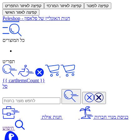
קפיצה לפוטר
קפיצה לאיזור המרכזי
קפיצה לאיזור התפריט
קפיצה לאזור האישי
חנות האונליין של פלאפון
-
Peleshop
כל המוצרים
תפריט
{{ cartItemsCount }}
סל
כניסת מנויי חברות
חנות אילת
חיפוש