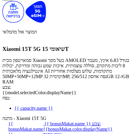
המוצר אזל מהמלאי
שיאומי 15T
Xiaomi 15T 5G
סמארטפון מבית Xiaomi בעל מסך AMOLED בגודל 6.83 אינץ', מעבד
8 ליבות מתקדם, סוללה עוצמתית, איכות שמע גבוהה ומדויקת, יכולות
אינטילגנציה מלאכותית AI מתקדמות, שלוש מצלמות אחוריות
50MP+50MP+12MP וקדמית 32MP, נפח אחסון 256/512GB ו-12GB
RAM
צבע:
{{model.selectedColor.displayName}}
נפח:
{{ capacity.name }}
מתנה - Xiaomi 15T 5G
צבע:
{{ bonusMakat.name }}
{{
bonusMakat.name
{{bonusMakat.color.displayName}}