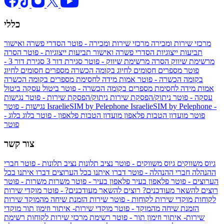
כללי
מרכזי שירות ומכירה
מרכזי שירות ומכירה - פוטר
הסדרי פשרה ואישור
תביעות ייצוגיות
הסדרי פשרה ואישור תביעות ייצוגיות - פוטר
הסרה
מרשימת שיווק
הסרה מרשימת שיווק - פוטר
סגירת דור 3
סגירת דור 3 -
פוטר
מספרים חסומים לחיוג בקומה הכשרה
מספרים חסומים לחיוג
בקומה הכשרה - פוטר
אמות מידה לחסימת מספרים בקומה הכשרה
אמות מידה לחסימת מספרים בקומה הכשרה - פוטר
ביטול עסקה
ביטול
עסקה - פוטר
ניתוק/הפסקת שירות
ניתוק/הפסקת שירות - פוטר
נגישות
IsraelieSIM by Pelephone -
IsraelieSIM by Pelephone
נגישות - פוטר
פוטר
מועדון הטבות פלאפון
מועדון הטבות פלאפון - פוטר
בלוג
בלוג -
פוטר
צור קשר
גיוס משווקים
גיוס משווקים - פוטר
נציב תלונות
נציב תלונות - פוטר
חברי
ההנהלה
חברי ההנהלה - פוטר
דברו איתנו בכל הערוצים
דברו איתנו בכל
הערוצים - פוטר
פלאפון בעיר
פלאפון בעיר - פוטר
משרות
משרות - פוטר
רוצים להשאר מעודכנים?
רוצים להשאר מעודכנים? - פוטר
מוקדי שירות
לקוחות
מוקדי שירות לקוחות - פוטר
שירות הזמנת שיחה מהמוקד
שירות
הזמנת שיחה מהמוקד - פוטר
מוקדי שירות- איתור וזימון תור
מוקדי
שירות- איתור וזימון תור - פוטר
רשימת מרכזי שירות לקוחות
רשימת