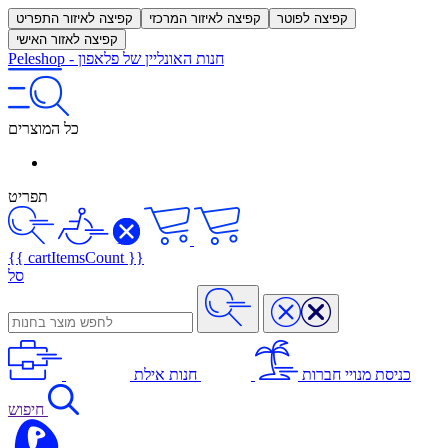
קפיצה לפוטר
קפיצה לאיזור המרכזי
קפיצה לאיזור התפריט
קפיצה לאזור האישי
חנות האונליין של פלאפון
-
Peleshop
כל המוצרים
תפריט
{{ cartItemsCount }}
סל
כניסת מנויי חברות
חנות אילת
חיפוש