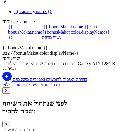
נפח:
{{ capacity.name }}
מתנה - Xiaomi 17T
צבע:
{{ bonusMakat.name }}
{{
bonusMakat.name
{{bonusMakat.color.displayName}}
שווי מתנה:
}}
{{ bonusMakat.name }}
צבע {{bonusMakat.color.displayName}}
שווי מתנה
Galaxy A17 128GB
בחירת הטבות לרוכשים ואביזרים משלימים
ב-₪499
בחירת הטבות לרוכשים ואביזרים משלימים
עדכנו אותי כשהמוצר חוזר למלאי
✕
לפני שנתחיל את השיחה
נשמח להכיר
✕
אנחנו פה בשבילכם