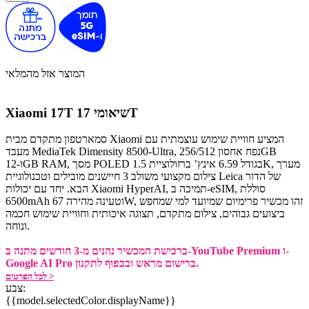
המוצר אזל מהמלאי
שיאומי 17T
Xiaomi 17T
סמארטפון מתקדם מבית Xiaomi המציע חוויית שימוש עוצמתית עם
מעבד MediaTek Dimensity 8500-Ultra, נפח אחסון 256/512GB
ו-12GB RAM, מסך POLED בגודל 6.59 אינץ’ ברזולוציית 1.5K, מערך
צילום מקצועי משולב 3 חיישנים מובילים וטכנולוגיית Leica של הדור
הבא. יחד עם יכולות Xiaomi HyperAI, תמיכה ב-eSIM, סוללת
6500mAh וטעינה מהירה 67W, זהו מכשיר פרימיום שמיועד למי שמחפש
ביצועים גבוהים, צילום מתקדם, תצוגה איכותית וחוויית שימוש חכמה
ונוחה.
ברכישת המכשיר נהנים מ-3 חודשים מתנה ב-YouTube Premium ו-
Google AI Pro ברישום מראש ובכפוף לתקנון.
לכל הפרטים >
צבע:
{{model.selectedColor.displayName}}