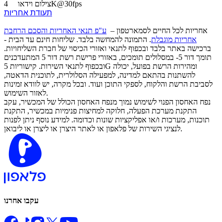
4K@30fps
צילום וידאו
תעודת אחריות
אחריות לכל החיים לסמארטפון –
ע"פ תנאי האחריות והסכם הרחבת
אחריות מוגבלת
. התמונה להמחשה בלבד. שליחות חינם עד הבית -
ברכישה באתר בלבד ובכפוף לתנאי ואזורי הכיסוי של חברת השליחויות.
תומך דור 5- במסלולים תומכים, באזורי פרישת רשת דור 5 המתעדכנים
ובכפוף לתנאי השירות. קישוריות 5G ומהירות הרשת בפועל, יכולה
להשתנות בהתאם למדינה, למפעילה הסלולרית, לתוכנית הדאטה,
לסביבת הרשת והלקוח, לספקי התוכן ועוד. ובכל מקרה, יש לוודא זמינות
לאזור השימוש.
נפח האחסון הפנוי לשימוש נמוך מנפח האחסון הכולל של המכשיר, עקב
התקנת מערכת הפעלה, חלוקה למחיצות פנימיות במכשיר, התקנת
תוכנות, מערכות ו/או אפליקציות שונות וכדומה. למידע נוסף ניתן לפנות
לנציגי השירות של פלאפון או לאתר היצרן או ליצרן או ליבואן.
עקבו אחרנו