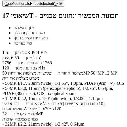
{{getAdditionalsPriceSelected()}} ₪
שיאומי 17T - תכונות המכשיר ונתונים טכניים
מסך ומצלמה
מעבד זכרון וסוללה
קישוריות ומידע נוסף
מה בערכה
1.5K POLED
סוג מסך
6.59 אינץ'
גודל מסך
2756x1268
רזולוציית מסך
120Hz
קצב רענון מסך
שלישיית מצלמות אחוריות 50MP ו 50MP ו12MP
מצלמה אחורית
מפרט מצלמה אחורית
• 50MP, f/1.7, 23mm (wide), 1/1.55", 1.0µm, PDAF (9cm - ∞), OIS
• 50MP, f/3.0, 115mm (periscope telephoto), 1/2.76", 0.64µm,
PDAF (30cm - ∞), OIS, 5x optical zoom
• 12MP, f/2.2, 15mm, 120˚ (ultrawide), 1/3.06", 1.12µm
זום מצלמה אחורית
זום אופטי x5 | זום ברמה אופטית x10 |
אולטרא-זום AI דיגיטלי x20~x120
32MP
מצלמה קדמית
מפרט מצלמה קדמית
• 32MP, f/2.2, 21mm (wide), 1/3.42", 0.64µm