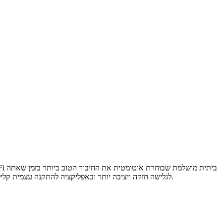
מסתובב בבית. ה-Deco X20 משתמש בטכנולוגיית Wi-Fi 6 במהירות שלAX1800 לגלישה חזקה ויציבה יותר ובאפליקציה להתקנה עצמית קלילה ומהירה המאפשרת ניהול רשת עם בקרת הורים לפי בחירה וסינון.