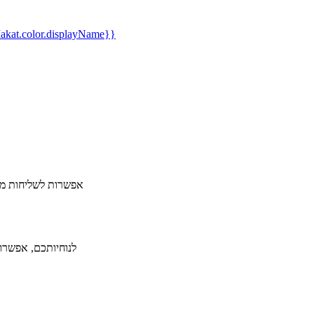
kat.color.displayName}}
​אפשרות לשליחות מה
לנוחיותכם, אפשרות ל-36 תשלומים ללא תפיסת מסגרת אשראי תמורת תש