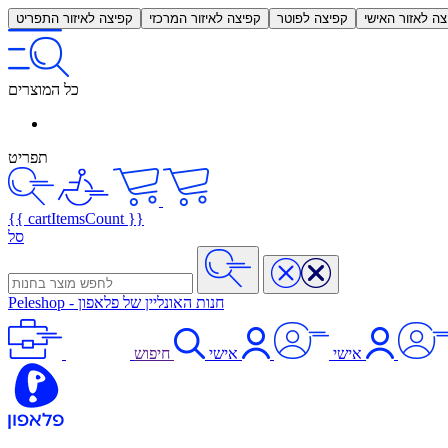
צה לאזור האישי
קפיצה לפוטר
קפיצה לאיזור המרכזי
קפיצה לאיזור התפריט
כל המוצרים
תפריט
{{ cartItemsCount }}
סל
חנות האונליין של פלאפון
-
Peleshop
אישי
אישי
חיפוש