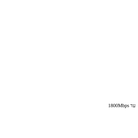
​עד 1800Mbps