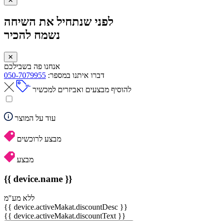
✕
לפני שנתחיל את השיחה
נשמח להכיר
✕
אנחנו פה בשבילכם
דברו איתנו במספר:
050-7079955
להוסיף מבצעים ואביזרים למכשיר
עוד על המוצר
מבצע לרוכשים
מבצע
{{ device.name }}
ללא מע"מ
{{ device.activeMakat.discountDesc }}
{{ device.activeMakat.discountText }}