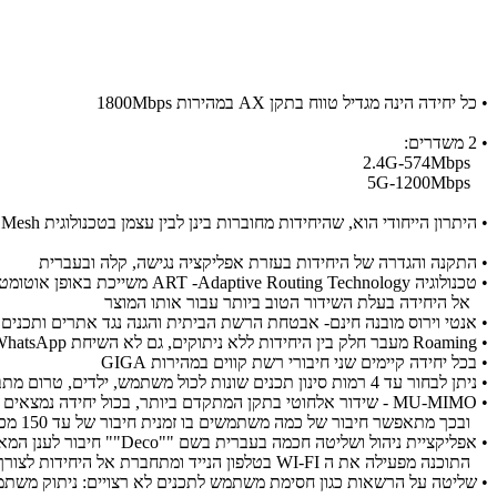
• כל יחידה הינה מגדיל טווח בתקן AX במהירות 1800Mbps
• 2 משדרים:
2.4G-574Mbps
5G-1200Mbps
• היתרון הייחודי הוא, שהיחידות מחוברות בינן לבין עצמן בטכנולוגית Mesh ובכך מתאפשרת תקשורת אלחוטית בכיסוי רחב ואמין יותר ללא ניתוקים.
• התקנה והגדרה של היחידות בעזרת אפליקציה נגישה, קלה ובעברית
• טכנולוגיה ART -Adaptive Routing Technology משייכת באופן אוטומטי כל מוצר שמבקש להתחבר לרשת האלחוטית,
אל היחידה בעלת השידור הטוב ביותר עבור אותו המוצר
• אנטי וירוס מובנה חינם- אבטחת הרשת הביתית והגנה נגד אתרים ותכנים ז
• Roaming מעבר חלק בין היחידות ללא ניתוקים, גם לא השיחת WhatsApp
• בכל יחידה קיימים שני חיבורי רשת קווים במהירות GIGA
• ניתן לבחור עד 4 רמות סינון תכנים שונות לכול משתמש, ילדים, טרום מתבגרים, מתבגרים, בוגרים
• MU-MIMO - שידור אלחוטי בתקן המתקדם ביותר, בכול יחידה נמצאים שלושה משדרים המסוגלים לעבוד מול מקלט אלחוטי בנפרד,
ובכך מתאפשר חיבור של כמה משתמשים בו זמנית חיבור של עד 150 מכשירים בו זמנית
• אפליקציית ניהול ושליטה חכמה בעברית בשם ""Deco"" חיבור לענן המאפשר שליטה מכל מקום בעולם התקנה והגדרה של היחידות בעזרת איורים,
התוכנה מפעילה את ה WI-FI בטלפון הנייד ומתחברת אל היחידות לצורך הגדרה ראשונית
• שליטה על הרשאות כגון חסימת משתמש לתכנים לא רצויים: ניתוק משתמש