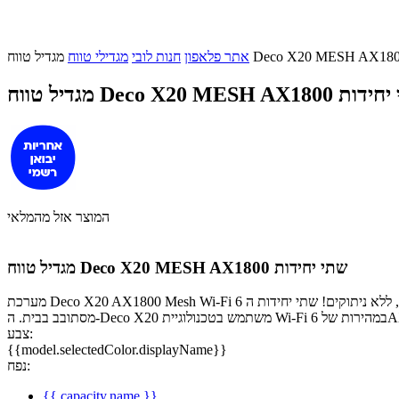
אתר פלאפון
חנות לובי
מגדילי טווח
Deco X20 MESH AX שתי יחידות
המוצר אזל מהמלאי
מגדיל טווח Deco X20 MESH AX1800 שתי יחידות
מערכת Deco X20 AX1800 Mesh Wi-Fi 6 לאינטרנט אלחוטי אמין ומהיר בכל הבית, ללא ניתוקים! שתי יחידות ה-Deco X20 יוצרות יחדיו רשת Wi-Fi ביתית מושלמת שבוחרת אוטומטית את החיבור הטוב ביותר בזמן שאתה
צבע:
{{model.selectedColor.displayName}}
נפח:
{{ capacity.name }}