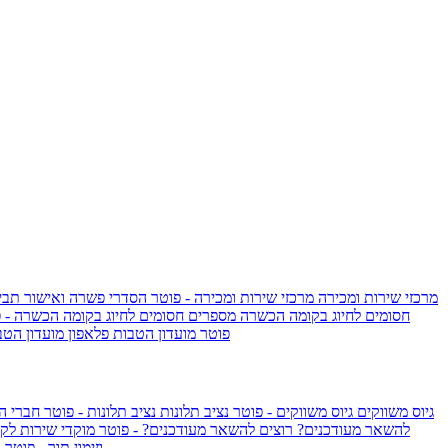
מרכזי שירות ומכירה
מרכזי שירות ומכירה - פוטר
הסדרי פשרה ואישור תביע
חסומים לחיוג בקומה הכשרה
מספרים חסומים לחיוג בקומה הכשרה - 
IsraelieSIM by Pelephone - פוטר
מועדון הטבות פלאפון
מועדון הטב
גיוס משווקים
גיוס משווקים - פוטר
נציב תלונות
נציב תלונות - פוטר
חברי ה
להשאר מעודכנים?
רוצים להשאר מעודכנים? - פוטר
מוקדי שירות לק
וזימון תור - פוטר
ר