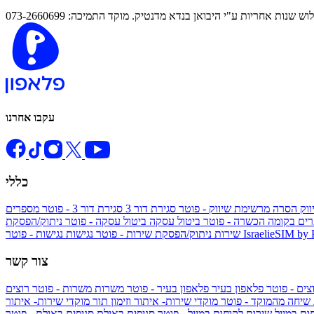
נות אחריות ע"י היבואן בנדא מדנטיק. מוקד התמיכה: 073-2660699
עקבו אחרנו
כללי
ווק
הסרה מרשימת שיווק - פוטר
סגירת דור 3
סגירת דור 3 - פוטר
מספרים
ים בקומה הכשרה - פוטר
ביטול עסקה
ביטול עסקה - פוטר
ניתוק/הפסקת
IsraelieSIM by
נגישות - פוטר
שירות
ניתוק/הפסקת שירות - פוטר
נגישות
צור קשר
צים - פוטר
פלאפון בעיר
פלאפון בעיר - פוטר
משרות
משרות - פוטר
רוצים
 שיחה מהמוקד - פוטר
מוקדי שירות- איתור וזימון תור
מוקדי שירות- איתור
ות במייל
שירות לקוחות במייל - פוטר
סניפים באילת
סניפים באילת - פוטר