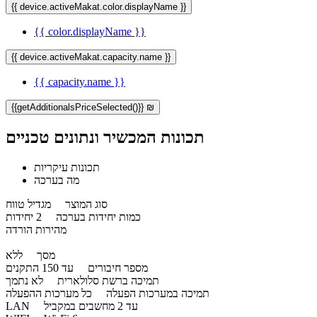
{{ device.activeMakat.color.displayName }}
{{ color.displayName }}
{{ device.activeMakat.capacity.name }}
{{ capacity.name }}
{{getAdditionalsPriceSelected()}} ₪
תכונות המכשיר ונתונים טכניים
תכונות עיקריות
מה בערכה
סוג המוצר
מגדיל טווח
כמות יחידות בערכה
2 יחידות
מהירות הורדה
מסך
ללא
מספר חיבורים
עד 150 התקנים
תמיכה ברשת סלולארית
לא נתמך
תמיכה במערכות הפעלה
כל מערכות ההפעלה
עד 2 מחשבים במקביל
LAN