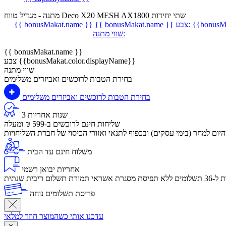
מתנה - מגדיל טווח Deco X20 MESH AX1800 שתי יחידות
{{bonusMa
צבע:
{{ bonusMakat.name }}
{{ bonusMakat.name }}
שווי מתנה:
{{ bonusMakat.name }}
צבע {{bonusMakat.color.displayName}}
שווי מתנה
בחירת הטבות לרוכשים ואביזרים משלימים
בחירת הטבות לרוכשים ואביזרים משלימים
3 שנות אחריות
שליחות חינם לרוכשים ב-599 ₪ ומעלה
יום למחר (בימי עסקים) ובכפוף לתנאי ואזורי הכיסוי של חברת השליחויות
משלוח חינם עד הבית
אחריות יבואן רשמי
לום ריבית שנתית
פריסת תשלומים נוחה
עדכנו אותי כשהמוצר חוזר למלאי