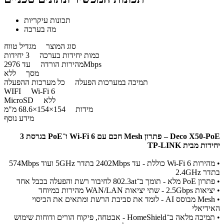
תכונות עיקריות
מה בערכה
סוג המוצר
מגדיל טווח
כמות יחידות בערכה
3 יחידות
עד 2976Mbps
מהירות הורדה
מסך
ללא
תמיכה במערכות הפעלה
כל מערכות ההפעלה
WIFI
Wi-Fi 6
ללא
MicroSD
מידות
154×154×68.6 מ"מ
מידע נוסף
Deco X50-PoE – פתרון Mesh חכם עם Wi-Fi 6 ו־PoE בגרסת 3
יחידות מבית TP-LINK
• מהירות Wi-Fi 6 כוללת - עד 2402Mbps בתדר 5GHz ועוד 574Mbps
בתדר 2.4GHz
• פתרון PoE מלא - תומך ב־802.3at לחיבור רשת והפעלה בכבל אחד
• יציאות 2.5Gbps - שתי יציאות WAN/LAN מהירות במיוחד
• Mesh מבוסס AI - לומד את סביבת הרשת ומתאים את הכיסוי
האידיאלי
• תמיכה מלאה ב־HomeShield - אבטחה, פיקוח הורים ודוחות שימוש