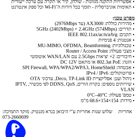
• אפשרויות התקנה מגוונות - שולחן, קיר או תקרה עם ערכה ייעודית
• תאימות אוניברסלית - תומך בכל דורות ה־Wi-Fi וכל ספק אינטרנט
מפרט טכני
:
• מהירות כוללת: AX3000 (עד 2976Mbps)
• תדרים: 5GHz (2402Mbps) + 2.4GHz (574Mbps)
• תקנים: IEEE 802.11ax/ac/n/a/b/g
• אנטנות: 4 פנימיות
• טכנולוגיות: MU-MIMO, OFDMA, Beamforming
• מצבי פעולה: Router / Access Point
• חיבורים: 2× יציאות 2.5Gbps עם WAN/LAN אוטומטי
• הזנה: 802.3at PoE או מתאם DC 12V
• אבטחה: SPI Firewall, WPA/WPA2/WPA3, HomeShield
• פרוטוקולים: IPv4 / IPv6
• ניהול וענן: אפליקציית Deco, TP-Link ID, עדכוני OTA
• שירותים נוספים: בקרת הורים, DDNS, QoS לפי מכשיר, IPTV,
VLAN
• טמפ' פעולה: 0°C–40°C
• מידות: 154×154×68.6 מ"מ
אחריות
שלוש שנות אחריות ע"י היבואן בנדא מגנטיק. מוקד התמיכה:
073-2660699