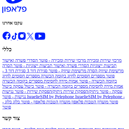
עקבו אחרנו
כללי
מרכזי שירות ומכירה
מרכזי שירות ומכירה - פוטר
הסדרי פשרה ואישור
תביעות ייצוגיות
הסדרי פשרה ואישור תביעות ייצוגיות - פוטר
הסרה
מרשימת שיווק
הסרה מרשימת שיווק - פוטר
סגירת דור 3
סגירת דור 3 -
פוטר
מספרים חסומים לחיוג בקומה הכשרה
מספרים חסומים לחיוג
בקומה הכשרה - פוטר
אמות מידה לחסימת מספרים בקומה הכשרה
אמות מידה לחסימת מספרים בקומה הכשרה - פוטר
ביטול עסקה
ביטול
עסקה - פוטר
ניתוק/הפסקת שירות
ניתוק/הפסקת שירות - פוטר
נגישות
IsraelieSIM by Pelephone -
IsraelieSIM by Pelephone
נגישות - פוטר
פוטר
מועדון הטבות פלאפון
מועדון הטבות פלאפון - פוטר
בלוג
בלוג -
פוטר
צור קשר