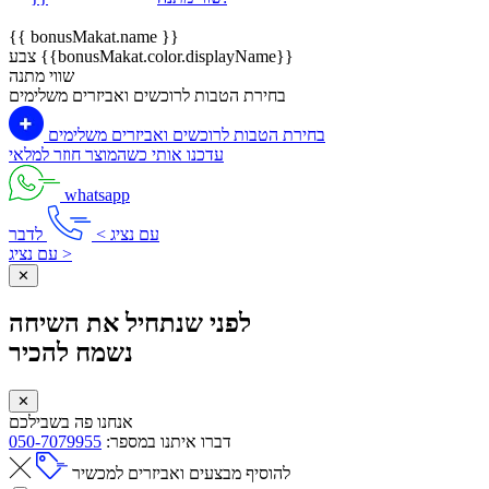
{{ bonusMakat.name }}
צבע {{bonusMakat.color.displayName}}
שווי מתנה
בחירת הטבות לרוכשים ואביזרים משלימים
בחירת הטבות לרוכשים ואביזרים משלימים
עדכנו אותי כשהמוצר חוזר למלאי
whatsapp
עם נציג >
לדבר
עם נציג >
✕
לפני שנתחיל את השיחה
נשמח להכיר
✕
אנחנו פה בשבילכם
דברו איתנו במספר:
050-7079955
להוסיף מבצעים ואביזרים למכשיר