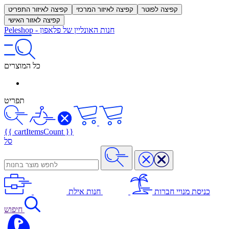
קפיצה לפוטר
קפיצה לאיזור המרכזי
קפיצה לאיזור התפריט
קפיצה לאזור האישי
חנות האונליין של פלאפון
-
Peleshop
כל המוצרים
תפריט
{{ cartItemsCount }}
סל
כניסת מנויי חברות
חנות אילת
חיפוש