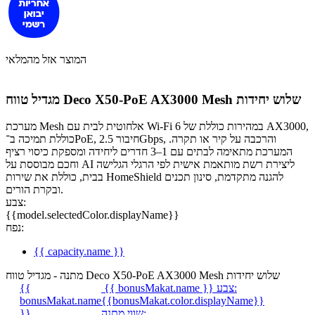
המוצר אזל מהמלאי
מגדיל טווח Deco X50-PoE AX3000 Mesh שלוש יחידות
מערכת Mesh אלחוטית לבית עם Wi-Fi 6 במהירות כוללת של AX3000,
כוללת תמיכה ב־PoE, חיבור 2.5Gbps, והרכבה על קיר או תקרה.
המערכת מתאימה לבתים עם 1–3 חדרים ליחידה ומספקת כיסוי רציף
וחכם מבוססת על AI ליצירת רשת מותאמת אישית לפי הרגלי הגלישה
בבית, כוללת את שירות HomeShield להגנה מתקדמת, סינון תכנים
ובקרת הורים.
צבע:
{{model.selectedColor.displayName}}
נפח:
{{ capacity.name }}
מתנה - מגדיל טווח Deco X50-PoE AX3000 Mesh שלוש יחידות
צבע:
{{ bonusMakat.name }}
{{
bonusMakat.name
{{bonusMakat.color.displayName}}
שווי מתנה:
}}