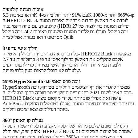
איכות תמונה קולנועית
וידאו באיכות 5.3K עם 91% יותר רזולוציה מ-4K ו-665% יותר מ-1080p‏,
ה-HERO12 Black לוכדת את האקשן בחדות מדהימה ואיכות תמונה
קולנועית, עם טווח דינמי גבוה (HDR) וצילום תמונות ברזולוציה של 27
מגה פיקסל. תוכלו גם ללכוד תמונות משגעות באיכות 24.7 מגה פיקסל
מסרטוני וידאו בעזרת אפליקציית Quik.
הילוך איטי עד פי 8
כל דבר נראה מדהים יותר בהילוך איטי. ה- HERO12 Black מאפשרת
לכם להקליט את האקשן בהילוך איטי עד פי 8 ברזולוציות עד 2.7K
ולצפות במהירות רגילה או בהילוך איטי במיוחד, כדי לתפוס רגעים
שלעולם לא תוכלו לראות בעין בלתי מזוינת.
מייצב HyperSmooth 6.0 זוכה פרס האמי
HyperSmooth ממשיך להגדיר את רף הצילומים החלקים בטירוף, זוכה
פרס האמי לשנת 2021 בקטגוריית חיישן וייצוב תוכנה בתוך המצלמה. ה-
HERO12 Black עושה זאת אפילו טוב יותר על ידי מקסום ביצועי
AutoBoost עם יותר ייצוב ופחות חיתוך תמונה. אפילו בטלטולים החזקים
ביותר הצילומים יצאו יציבים וחלקים.
נעילת קו האופק 360°
הקנו לסרטונים שלכם מראה של הפקה מקצועית על ידי שמירה על קו
אופק יציב, ישר וחלק. HERO12 Black שומרת על יציבות הצילומים גם
אם המצלמה מסתובבת ב-360° במהלך הצילום. אפשרות נעילת קו