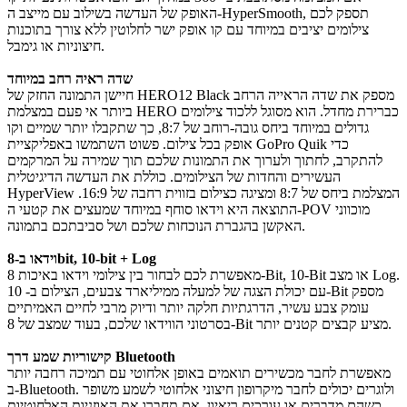
האופק של העדשה בשילוב עם מייצב ה-HyperSmooth, תספק לכם
צילומים יציבים במיוחד עם קו אופק ישר לחלוטין ללא צורך בתוכנות
חיצוניות או גימבל.
שדה ראיה רחב במיוחד
חיישן התמונה החזק של HERO12 Black מספק את שדה הראייה הרחב
ביותר אי פעם במצלמת HERO כברירת מחדל. הוא מסוגל ללכוד צילומים
גדולים במיוחד ביחס גובה-רוחב של 8:7, כך שתקבלו יותר שמיים וקו
אופק בכל צילום. פשוט השתמשו באפליקציית GoPro Quik כדי
להתקרב, לחתוך ולערוך את התמונות שלכם תוך שמירה על המרקמים
העשירים והחדות של הצילומים. כוללת את העדשה הדיגיטלית
HyperView המצלמת ביחס של 8:7 ומציגה כצילום בזווית רחבה של 16:9.
התוצאה היא וידאו סוחף במיוחד שמעצים את קטעי ה-POV מוכווני
האקשן בהגברת הנוכחות שלכם ושל סביבתכם בתמונה.
וידאו ב-8bit, 10-bit + Log
מאפשרת לכם לבחור בין צילומי וידאו באיכות 8-Bit, 10-Bit או מצב Log.
עם יכולת הצגה של למעלה ממיליארד צבעים, הצילום ב- 10-Bit מספק
עומק צבע עשיר, הדרגתיות חלקה יותר ודיוק מרבי לחיים האמיתיים
בסרטוני הווידאו שלכם, בעוד שמצב של 8-Bit מציע קבצים קטנים יותר.
קישוריות שמע דרך Bluetooth
מאפשרת לחבר מכשירים תואמים באופן אלחוטי עם תמיכה רחבה יותר
ב-Bluetooth. ולוגרים יכולים לחבר מיקרופון חיצוני אלחוטי לשמע משופר
כשהם מדברים או עורכים ריאיון. אם תחברו את האוזניות האלחוטיות