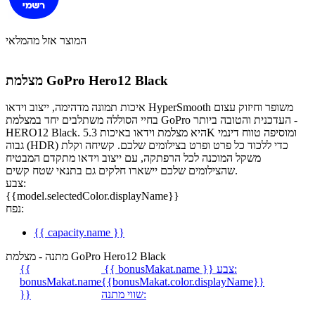
המוצר אזל מהמלאי
מצלמת GoPro Hero12 Black
איכות תמונה מדהימה, ייצוב וידאו HyperSmooth משופר וחיזוק עצום
בחיי הסוללה משתלבים יחד במצלמת GoPro העדכנית והטובה ביותר -
HERO12 Black. היא מצלמת וידאו באיכות 5.3K ומוסיפה טווח דינמי
גבוה (HDR) כדי ללכוד כל פרט ופרט בצילומים שלכם. קשיחה וקלת
משקל המוכנה לכל הרפתקה, עם ייצוב וידאו מתקדם המבטיח
שהצילומים שלכם יישארו חלקים גם בתנאי שטח קשים.
צבע:
{{model.selectedColor.displayName}}
נפח:
{{ capacity.name }}
מתנה - מצלמת GoPro Hero12 Black
צבע:
{{ bonusMakat.name }}
{{
bonusMakat.name
{{bonusMakat.color.displayName}}
שווי מתנה:
}}