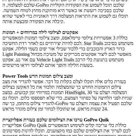
שלכם למצלמה, ה-GoPro שלכם תוכל לשמוע את הפקודות הקוליות
שלכם בסביבה רועשת או כאשר היא מותקנת מחוץ לטווח השמיעה.
תוכלו גם לשמוע את התראות המצלמה דרך האוזניות כדי לאשר שהיא
קיבלה את הפקודה ומבצעת אותה.
אפקטים לצילומי לילה במרווחים + תמונות
כוללת 3 אפשרויות צילומי טיימלאפס, ומצב צילומי תמונות המאפשרים
לכם להיות יצירתיים גם לאחר רדת החשיכה. Star Trails משתמש בסיבוב
כדור הארץ והכוכבים כדי ללכוד שבילי אור יפים בשמי הלילה. אפקט
Light Painting מאפשר לכם ליצור אפקטים מבריקים של משיכת מכחול
עם אור נע. אפקט Vehicle Light Trails משתמש בתנועת כלי הרכב
בשעות הלילה והופך אותם לצילומי וידאו מרשימים.
Power Tools ומצב צילום תמונות חדש
בעזרת כלים אלה תוכלו לצלם בקלות כל דבר. אפשר להגדיר את מצב
צילום התמונות החדש כך שהמצלמה תלכוד את כל האקשן בצילום
תמונות במרווחי זמן קבועים. במצב HindSight, המצלמה תצלם עד 30
שניות לפני הלחיצה על כפתור הצמצם, כדי שלא תפספסו כלום. תוכלו גם
להגדיר צילום מתוזמן, כך שה-GoPro שלכם תפעיל את עצמה ותצלם עד
24 שעות מראש, או שתוכלו לבחור זמן צילום מוגדר מראש.
ערכו את הצילומים שלכם בעזרת אפליקציית GoPro Quik
אפליקציית GoPro Quik כוללת כלי עריכה קלים לשימוש המאפשרים
לכם לערוך את הצילומים שלכם כמו מקצוענים. תוכלו להינות מסרטונים