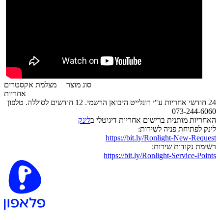
סוג מוצר
מצלמת אקסטרים
אחריות
24 חודשי אחריות ע"י רונלייט היבואן הרשמי. 12 חודשים לסוללה. טלפון
073-244-6060
האחריות מותנית ברישום אחריות דיגיטלי ב
לינק
לינק לפתיחת פניה לשירות:
https://bit.ly/Ronlight-New-Request
רשימת נקודות שירות:
https://bit.ly/Ronlight-Service-Points