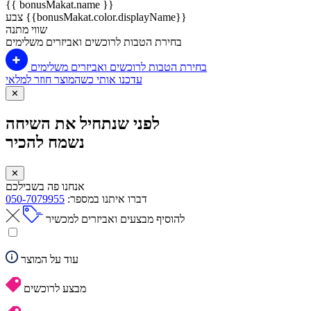
{{ bonusMakat.name }}
צבע {{bonusMakat.color.displayName}}
שווי מתנה
בחירת הטבות לרוכשים ואביזרים משלימים
בחירת הטבות לרוכשים ואביזרים משלימים
עדכנו אותי כשהמוצר חוזר למלאי
✕
לפני שנתחיל את השיחה
נשמח להכיר
✕
אנחנו פה בשבילכם
דברו איתנו במספר:
050-7079955
להוסיף מבצעים ואביזרים למכשיר
עוד על המוצר
מבצע לרוכשים