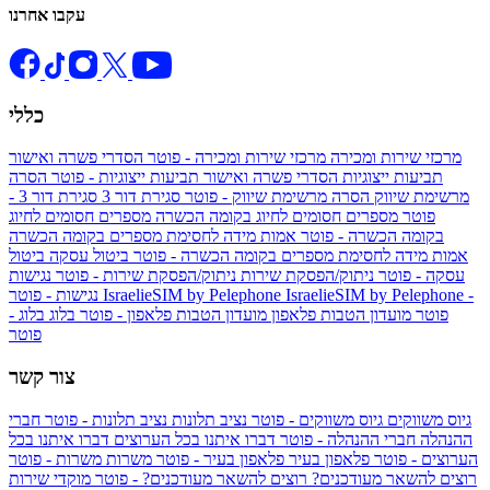
עקבו אחרנו
כללי
מרכזי שירות ומכירה
מרכזי שירות ומכירה - פוטר
הסדרי פשרה ואישור
תביעות ייצוגיות
הסדרי פשרה ואישור תביעות ייצוגיות - פוטר
הסרה
מרשימת שיווק
הסרה מרשימת שיווק - פוטר
סגירת דור 3
סגירת דור 3 -
פוטר
מספרים חסומים לחיוג בקומה הכשרה
מספרים חסומים לחיוג
בקומה הכשרה - פוטר
אמות מידה לחסימת מספרים בקומה הכשרה
אמות מידה לחסימת מספרים בקומה הכשרה - פוטר
ביטול עסקה
ביטול
עסקה - פוטר
ניתוק/הפסקת שירות
ניתוק/הפסקת שירות - פוטר
נגישות
IsraelieSIM by Pelephone -
IsraelieSIM by Pelephone
נגישות - פוטר
פוטר
מועדון הטבות פלאפון
מועדון הטבות פלאפון - פוטר
בלוג
בלוג -
פוטר
צור קשר
גיוס משווקים
גיוס משווקים - פוטר
נציב תלונות
נציב תלונות - פוטר
חברי
ההנהלה
חברי ההנהלה - פוטר
דברו איתנו בכל הערוצים
דברו איתנו בכל
הערוצים - פוטר
פלאפון בעיר
פלאפון בעיר - פוטר
משרות
משרות - פוטר
רוצים להשאר מעודכנים?
רוצים להשאר מעודכנים? - פוטר
מוקדי שירות