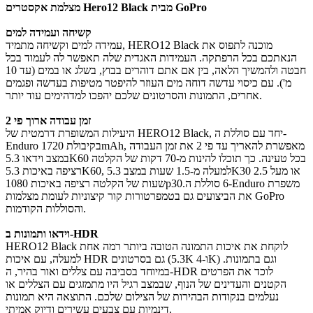
מצלמת אקסטרים Hero12 Black מבית GoPro
קשיחה ועמידה למים
עמידה למים וקשיחה מתמיד, HERO12 Black מוכנה לתפוס את
הנאתכם בכל הרפתקה. העמידות האגדית שלה תאפשר לה לעמוד בכל
חבטה ולהמשיך הלאה, בין אם אתם דוהרים בבוץ, בשלג או במים (עד 10
מ'). עם כיסוי עדשה דוחה מים העוזר להיפטר מטיפות בעדשה ופגמים
אחרים, התמונות והסרטונים שלכם יהפכו למדהימים עוד יותר.
זמן עבודה ארוך פי 2
היעילות המשופרת דרמטית של HERO12 Black, יחד עם סוללת ה-
Enduro בקיבולת 1720mAh, מאפשרת להאריך עד פי 2 את זמן העבודה
במצב וידאו 5.3K60 בכל טעינה. כך תוכלו להינות מ-70 דקות של הקלטה
רציפה באיכות 5.3K60, למעלה מ-1.5 שעות במצב 5.3K30 או מעל 2.5
שעות של הקלטה רציפה באיכות 1080p30.‏6 סוללת ה-Enduro משפרת
את הביצועים גם בטמפרטורות קור קיצוניות לעומת מצלמות GoPro
והסוללות הקודמות.
וידאו ותמונות ב-HDR
HERO12 Black לוקחת את איכות התמונה הטובה ביותר רמה אחת
למעלה, עם איכות HDR גם בסרטונים (5.3K ו-4K) וגם בתמונות.
במיוחד בסביבה עם צללים ואור בהיר, ה-HDR לוכד את הפרטים
הקטנים והעדינים של הנוף, שבמצב רגיל היו מתמזגים עם הצללים או
נעלמים בנקודות הבהירות של הצילום שלכם. התוצאה היא תמונות
דינמיות עם צבעים עשירים ודיוק אמיתי.