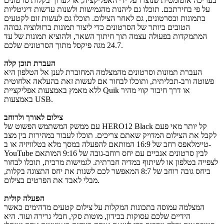
בעריכה אוטומטית שנוצרו על ידי האפליקציה, או לערוך בקלות סרטונים
על פי בחירתכם. תוכלו גם ליהנות מהגמישות ולשנות עדשות דיגיטליות
בתמונות ובסרטונים, גם לאחר הצילום. תוכלו גם לעשות זום לקטעים
הטובים ביותר של הסרטונים כדי ליצור תמונות ברזולוציה גבוהה
המתמקדות בפעולה עצמה תוך חיתוך השאר, ולהוציא תמונות של עד
24.7 מגה פיקסל מתוך הסרטונים שלכם.
העברת תוכן קלה
העברת תמונות וסרטונים מהמצלמה המחוברת לענן אל הטלפון היא
פשוטה ורב-תכליתית, ותוכלו לבחור אם לעשות זאת בהעלאה אלחוטית
ללא מאמץ באמצעות אפליקציית Quik או דרך חיבור קווי מהיר
צילום לאורך ולרוחב
עם ממשק המשתמש הפשוט של HERO12 Black קל יותר מאי פעם
לקבל את הצילום המדויק שאתם צריכים. תוכלו לעבור במהירות בין מצב
טיימלאפס רחב של 16:9 המותאם להפעלה במסך מלא בטלוויזיה או ב-
YouTube לבין סרטונים אנכיים עם יחס רוחב-גובה של 9:16 המותאם
לצפייה בטלפון או לשיתוף במדיה חברתית. לגמישות מרבית, תוכלו לבחור
ביחס גובה רוחב של 8:7 המאפשר לכם לשנות את יחס התצוגה בקלות,
מבלי לאבד את הפרטים בצילום.
הפעלה קולית
המצלמה עמוסה בתכונות המקלות על צילום קטעים מדהימים כאשר
הידיים שלכם עסוקות בכידון, מוטות סקי, חבלי גרירה ועוד. היא