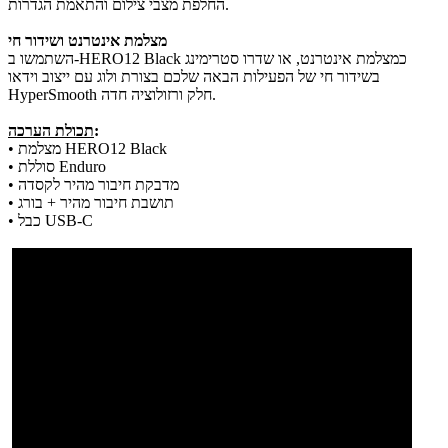
החלפת מצבי צילום והתאמת הגדרות.
מצלמת אינטרנט ושידור חי
השתמשו ב-HERO12 Black כמצלמת אינטרנט, או שדרו סטרימינג
בשידור חי של הפעילות הבאה שלכם בצורת ולוג עם ייצוב וידאו
HyperSmooth חלק ורזולוציה חדה.
:
תכולת הערכה
מצלמת HERO12 Black
•
סוללת Enduro
•
מדבקת חיבור מהיר לקסדה
•
תושבת חיבור מהיר + בורג
•
כבל USB-C
•