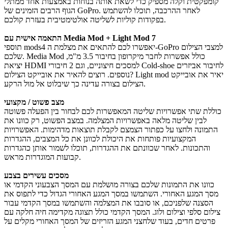
קומפקטית וקלה מספיק כדי לשאת אותה בנוחות באמצעות אחד ממתלי
הגוף הרבים הזמינים של GoPro. לאחר ההרכבה, תוכלו להשתמש
בפקודות קוליות לשליטה אולטימטיבית בעזרת קולכם.
התאמה אישית עם Media Mod + Light Mod 7
תוספי mods4 יאפשרו לכם להתאים את מצלמת ה-GoPro למצבי הצילום
שלכם. Media Mod כולל אפשרות לחבר מיקרופון בחיבור 3.5 מ"מ,
יציאת HDMI למסכים חיצוניים, וגם 2 חיבורי Cold-shoe לחיבור אביזרים
נוספים. רוצים להאיר את אובייקט הצילום? Light mod יאיר את אובייקט
הצילום בצורה עדינה כך שיבלוט אל מול הרקע.
מצב פשוט / מקצועי
כוללת שתי אפשרויות שליטה המאפשרות לכם לבחור בין הפעלה פשוטה
לבין שליטה מלאה באפשרויות המצלמה. במצב הפשוט, רק כוונו את
התמונה ולחצו על כפתור הצמצם לקבלת תוצאות מדהימות. האפשרויות
המקצועיות פותחות את היכולת לכוונן את כל המצבים, ההגדרות
והתכונות. לאחר שכוונתם את ההגדרות, תוכלו לשמור אותן כהגדרות
קבועות המוגדרות מראש.
מסכים עשירים בצבע
כוונו את התמונות שלכם בצורה מושלמת עם המסך הצבעוני הקדמי או
מסך המגע האחורי. השתמשו במסך המגע האחורי הגדול כדי לתפוס את
הסצנה שלפניכם, או סובבו את המצלמה והשתמשו במסך הקדמי עבור
צילום סלפי וצילום ולוג. המסך הקדמי כולל תצוגה מקדימה חיה חלקה עם
פרטים חדים, בעוד שלחצני המגע הזריזים של המסך האחורי מקלים על