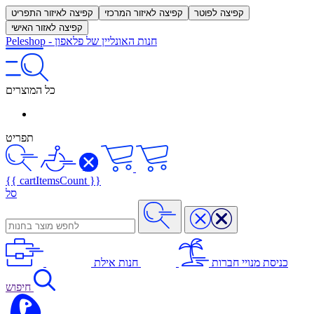
קפיצה לפוטר
קפיצה לאיזור המרכזי
קפיצה לאיזור התפריט
קפיצה לאזור האישי
חנות האונליין של פלאפון
-
Peleshop
כל המוצרים
תפריט
{{ cartItemsCount }}
סל
כניסת מנויי חברות
חנות אילת
חיפוש