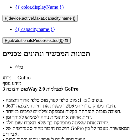
{{ color.displayName }}
{{ device.activeMakat.capacity.name }}
{{ capacity.name }}
{{getAdditionalsPriceSelected()}} ₪
תכונות המכשיר ונתונים טכניים
כללי
GoPro
מותג
מידע נוסף
מוט וחצובה 3Way 2.0 למצלמות GoPro
עיצוב 3 ב- 1: מוט סלפי קצר, מוט סלפי ארוך וחצובה.
•
חיבור מפרק כדורי המאפשר לשנות את זווית המצלמה 360°.
•
חצובה מובנת הנפתחת בקלות ומספקת צילומים יציבים במיוחד.
•
ידית אחיזה ארגונומית נוחה לשימוש לאורך זמן.
•
יחידה אחת שאיננה מתפרקת כך שלא תאבדו שום חלק.
•
תושבת חיבור מהיר סטנדרטית של GoPro המאפשרת מעבר קל בין
•
אביזרים.
עיצוב חסין למים לשימוש מחוץ ובתוך המים.
•