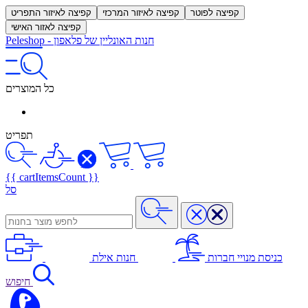
קפיצה לפוטר
קפיצה לאיזור המרכזי
קפיצה לאיזור התפריט
קפיצה לאזור האישי
חנות האונליין של פלאפון
-
Peleshop
כל המוצרים
תפריט
{{ cartItemsCount }}
סל
כניסת מנויי חברות
חנות אילת
חיפוש