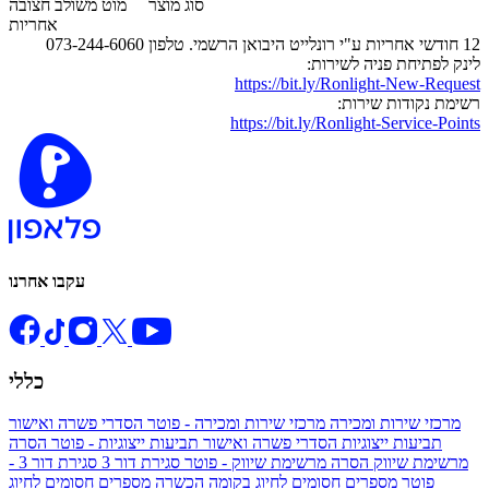
סוג מוצר
מוט משולב חצובה
אחריות
12 חודשי אחריות ע"י רונלייט היבואן הרשמי. טלפון 073-244-6060
לינק לפתיחת פניה לשירות:
https://bit.ly/Ronlight-New-Request
רשימת נקודות שירות:
https://bit.ly/Ronlight-Service-Points
עקבו אחרנו
כללי
מרכזי שירות ומכירה
מרכזי שירות ומכירה - פוטר
הסדרי פשרה ואישור
תביעות ייצוגיות
הסדרי פשרה ואישור תביעות ייצוגיות - פוטר
הסרה
מרשימת שיווק
הסרה מרשימת שיווק - פוטר
סגירת דור 3
סגירת דור 3 -
פוטר
מספרים חסומים לחיוג בקומה הכשרה
מספרים חסומים לחיוג