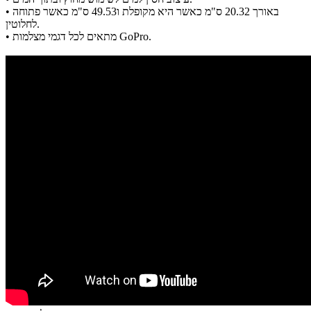
באורך 20.32 ס"מ כאשר היא מקופלת ו49.53 ס"מ כאשר פתוחה
•
לחלוטין.
מתאים לכל דגמי מצלמות GoPro.
•