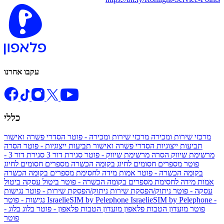
עקבו אחרנו
כללי
מרכזי שירות ומכירה
מרכזי שירות ומכירה - פוטר
הסדרי פשרה ואישור
תביעות ייצוגיות
הסדרי פשרה ואישור תביעות ייצוגיות - פוטר
הסרה
מרשימת שיווק
הסרה מרשימת שיווק - פוטר
סגירת דור 3
סגירת דור 3 -
פוטר
מספרים חסומים לחיוג בקומה הכשרה
מספרים חסומים לחיוג
בקומה הכשרה - פוטר
אמות מידה לחסימת מספרים בקומה הכשרה
אמות מידה לחסימת מספרים בקומה הכשרה - פוטר
ביטול עסקה
ביטול
עסקה - פוטר
ניתוק/הפסקת שירות
ניתוק/הפסקת שירות - פוטר
נגישות
IsraelieSIM by Pelephone -
IsraelieSIM by Pelephone
נגישות - פוטר
פוטר
מועדון הטבות פלאפון
מועדון הטבות פלאפון - פוטר
בלוג
בלוג -
פוטר