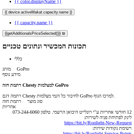
{{ color.displayName }}
{{ device.activeMakat.capacity.name }}
{{ capacity.name }}
{{getAdditionalsPriceSelected()}} ₪
תכונות המכשיר ונתונים טכניים
כללי
GoPro
מותג
מידע נוסף
רתמת חזה Chesty למצלמות GoPro
רתמה דגם Chesty לחיבור כל דגמי מצלמות GoPro למרכז הגוף.
סוג מוצר
רתמת חזה
אחריות
12 חודשי אחריות ע"י רונלייט היבואן הרשמי. טלפון 073-244-6060
לינק לפתיחת פניה לשירות:
https://bit.ly/Ronlight-New-Request
רשימת נקודות שירות:
https://bit.ly/Ronlight-Service-Points