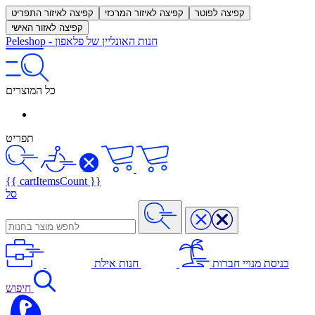
קפיצה לפוטר
קפיצה לאיזור המרכזי
קפיצה לאיזור התפריט
קפיצה לאזור האישי
חנות האונליין של פלאפון
-
Peleshop
כל המוצרים
תפריט
{{ cartItemsCount }}
סל
כניסת מנויי חברות
חנות אילת
חיפוש