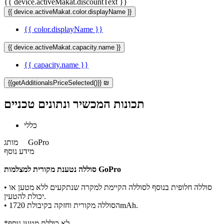
{{ device.activeMakat.discountText }}
{{ device.activeMakat.color.displayName }}
{{ color.displayName }}
{{ device.activeMakat.capacity.name }}
{{ capacity.name }}
{{getAdditionalsPriceSelected()}} ₪
תכונות המכשיר ונתונים טכניים
כללי
GoPro
מותג
מידע נוסף
סוללה נטענת מקורית למצלמות GoPro​​
סוללה חלופית בנוסף לסוללה הקיימת למקרה שנתקעים ללא מטען או
•
יכולת להטעין.
הסוללה מקורית וחזקה בקיבולת 1720mAh.
•
*לא כוללת מטען נוסף