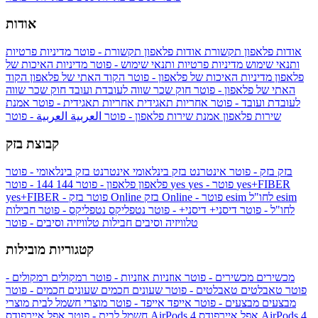
אודות
אודות פלאפון תקשורת
אודות פלאפון תקשורת - פוטר
מדיניות פרטיות
ותנאי שימוש
מדיניות פרטיות ותנאי שימוש - פוטר
מדיניות האיכות של
פלאפון
מדיניות האיכות של פלאפון - פוטר
הקוד האתי של פלאפון
הקוד
האתי של פלאפון - פוטר
חוק שכר שווה לעובדת ועובד
חוק שכר שווה
לעובדת ועובד - פוטר
אחריות תאגידית
אחריות תאגידית - פוטר
אמנת
שירות פלאפון
אמנת שירות פלאפון - פוטר
العربية
العربية - פוטר
קבוצת בזק
בזק
בזק - פוטר
אינטרנט בזק בינלאומי
אינטרנט בזק בינלאומי - פוטר
yes+FIBER
yes - פוטר
yes
144 - פוטר
פלאפון
פלאפון - פוטר
144
esim
esim לחו"ל
בזק Online - פוטר
בזק Online
yes+FIBER - פוטר
לחו"ל - פוטר
דיסני+
דיסני+ - פוטר
נטפליקס
נטפליקס - פוטר
חבילות
טלוויזיה וסיבים
חבילות טלוויזיה וסיבים - פוטר
קטגוריות מובילות
מכשירים
מכשירים - פוטר
אוזניות
אוזניות - פוטר
רמקולים
רמקולים -
פוטר
טאבלטים
טאבלטים - פוטר
שעונים חכמים
שעונים חכמים - פוטר
מבצעים
מבצעים - פוטר
אייפד
אייפד - פוטר
מוצרי חשמל לבית
מוצרי
אפל איירפודס AirPods 4
אפל איירפודס AirPods 4
חשמל לבית - פוטר