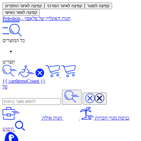
קפיצה לפוטר
קפיצה לאיזור המרכזי
קפיצה לאיזור התפריט
קפיצה לאזור האישי
חנות האונליין של פלאפון
-
Peleshop
כל המוצרים
תפריט
{{ cartItemsCount }}
סל
כניסת מנויי חברות
חנות אילת
חיפוש