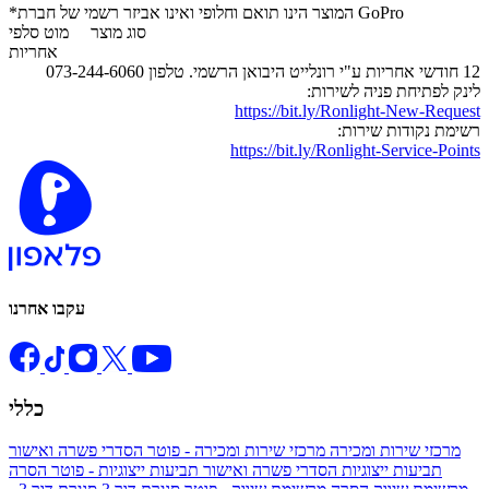
*המוצר הינו תואם וחלופי ואינו אביזר רשמי של חברת GoPro
סוג מוצר
מוט סלפי
אחריות
12 חודשי אחריות ע"י רונלייט היבואן הרשמי. טלפון 073-244-6060
לינק לפתיחת פניה לשירות:
https://bit.ly/Ronlight-New-Request
רשימת נקודות שירות:
https://bit.ly/Ronlight-Service-Points
עקבו אחרנו
כללי
מרכזי שירות ומכירה
מרכזי שירות ומכירה - פוטר
הסדרי פשרה ואישור
תביעות ייצוגיות
הסדרי פשרה ואישור תביעות ייצוגיות - פוטר
הסרה