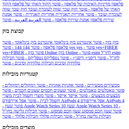
פלאפון
מדיניות האיכות של פלאפון - פוטר
הקוד האתי של פלאפון
הקוד
האתי של פלאפון - פוטר
חוק שכר שווה לעובדת ועובד
חוק שכר שווה
לעובדת ועובד - פוטר
אחריות תאגידית
אחריות תאגידית - פוטר
אמנת
שירות פלאפון
אמנת שירות פלאפון - פוטר
العربية
العربية - פוטר
קבוצת בזק
בזק
בזק - פוטר
אינטרנט בזק בינלאומי
אינטרנט בזק בינלאומי - פוטר
yes+FIBER
yes - פוטר
yes
144 - פוטר
פלאפון
פלאפון - פוטר
144
esim
esim לחו"ל
בזק Online - פוטר
בזק Online
yes+FIBER - פוטר
לחו"ל - פוטר
דיסני+
דיסני+ - פוטר
נטפליקס
נטפליקס - פוטר
חבילות
טלוויזיה וסיבים
חבילות טלוויזיה וסיבים - פוטר
קטגוריות מובילות
מכשירים
מכשירים - פוטר
אוזניות
אוזניות - פוטר
רמקולים
רמקולים -
פוטר
טאבלטים
טאבלטים - פוטר
שעונים חכמים
שעונים חכמים - פוטר
מבצעים
מבצעים - פוטר
אייפד
אייפד - פוטר
מוצרי חשמל לבית
מוצרי
אפל איירפודס AirPods 4
אפל איירפודס AirPods 4
חשמל לבית - פוטר
שעון Apple Watch Series 10 -
שעון Apple Watch Series 10
- פוטר
פוטר
שעון חכם סמסונג
שעון חכם סמסונג - פוטר
חבילות גלישה בחו"ל
חבילות גלישה בחו"ל - פוטר
חבילות סלולר
חבילות סלולר - פוטר
מוצרים מובילים