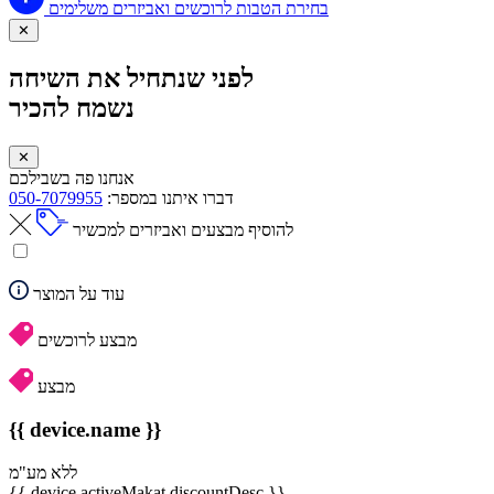
בחירת הטבות לרוכשים ואביזרים משלימים
✕
לפני שנתחיל את השיחה
נשמח להכיר
✕
אנחנו פה בשבילכם
דברו איתנו במספר:
050-7079955
להוסיף מבצעים ואביזרים למכשיר
עוד על המוצר
מבצע לרוכשים
מבצע
{{ device.name }}
ללא מע"מ
{{ device.activeMakat.discountDesc }}