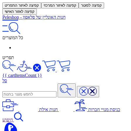
קפיצה לפוטר
קפיצה לאיזור המרכזי
קפיצה לאיזור התפריט
קפיצה לאזור האישי
חנות האונליין של פלאפון
-
Peleshop
כל המוצרים
תפריט
{{ cartItemsCount }}
סל
כניסת מנויי חברות
חנות אילת
חיפוש