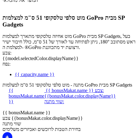
המוצר אזל מהמלאי
מוט סלפי טלסקופי 51 ס"מ למצלמות GoPro מבית SP
Gadgets
מוט אחיזה טלסקופי מתארך למצלמות GoPro מבית SP Gadgets, בעל
ראש מסתובב 180°, ניתן לפתיחה עד לאורך של 51 ס"מ, כולל חיבור ישיר
למצלמת ה- ®GoPro ורצועת יד מתכווננת.
צבע:
{{model.selectedColor.displayName}}
נפח:
{{ capacity.name }}
מתנה - מוט סלפי טלסקופי 51 ס"מ למצלמות GoPro מבית SP Gadgets
צבע:
{{ bonusMakat.name }}
{{
bonusMakat.name
{{bonusMakat.color.displayName}}
שווי מתנה:
}}
{{ bonusMakat.name }}
צבע {{bonusMakat.color.displayName}}
שווי מתנה
בחירת הטבות לרוכשים ואביזרים משלימים