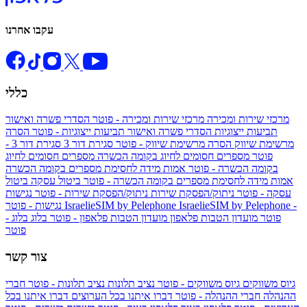
עקבו אחרנו
כללי
מרכזי שירות ומכירה
מרכזי שירות ומכירה - פוטר
הסדרי פשרה ואישור
תביעות ייצוגיות
הסדרי פשרה ואישור תביעות ייצוגיות - פוטר
הסרה
מרשימת שיווק
הסרה מרשימת שיווק - פוטר
סגירת דור 3
סגירת דור 3 -
פוטר
מספרים חסומים לחיוג בקומה הכשרה
מספרים חסומים לחיוג
בקומה הכשרה - פוטר
אמות מידה לחסימת מספרים בקומה הכשרה
אמות מידה לחסימת מספרים בקומה הכשרה - פוטר
ביטול עסקה
ביטול
עסקה - פוטר
ניתוק/הפסקת שירות
ניתוק/הפסקת שירות - פוטר
נגישות
IsraelieSIM by Pelephone -
IsraelieSIM by Pelephone
נגישות - פוטר
פוטר
מועדון הטבות פלאפון
מועדון הטבות פלאפון - פוטר
בלוג
בלוג -
פוטר
צור קשר
גיוס משווקים
גיוס משווקים - פוטר
נציב תלונות
נציב תלונות - פוטר
חברי
ההנהלה
חברי ההנהלה - פוטר
דברו איתנו בכל הערוצים
דברו איתנו בכל