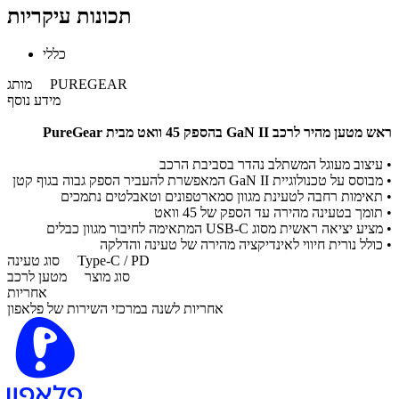
תכונות עיקריות
כללי
PUREGEAR
מותג
מידע נוסף
ראש מטען מהיר לרכב GaN II בהספק 45 וואט מבית PureGear
• עיצוב מעוגל המשתלב נהדר בסביבת הרכב
• מבוסס על טכנולוגיית GaN II המאפשרת להעביר הספק גבוה בגוף קטן
• תאימות רחבה לטעינת מגוון סמארטפונים וטאבלטים נתמכים
• תומך בטעינה מהירה עד הספק של 45 וואט
• מציע יציאה ראשית מסוג USB-C המתאימה לחיבור מגוון כבלים
• כולל נורית חיווי לאינדיקציה מהירה של טעינה והדלקה
Type-C / PD
סוג טעינה
סוג מוצר
מטען לרכב
אחריות
אחריות לשנה במרכזי השירות של פלאפון