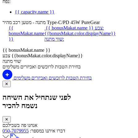
נפח:
{{ capacity.name }}
מתנה - מטען רכב מהיר Type-C/PD 45W PureGear
צבע:
{{ bonusMakat.name }}
{{
bonusMakat.name
{{bonusMakat.color.displayName}}
שווי מתנה:
}}
{{ bonusMakat.name }}
צבע {{bonusMakat.color.displayName}}
שווי מתנה
בחירת הטבות לרוכשים ואביזרים משלימים
בחירת הטבות לרוכשים ואביזרים משלימים
✕
לפני שנתחיל את השיחה
נשמח להכיר
✕
אנחנו פה בשבילכם
דברו איתנו במספר:
050-7079955