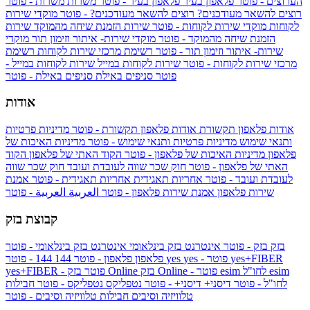
הערוצים - פוטר
פלאפון בעיר
פלאפון בעיר - פוטר
משרות
משרות - פוטר
רוצים להשאר מעודכנים?
רוצים להשאר מעודכנים? - פוטר
מוקדי שירות
לקוחות
מוקדי שירות לקוחות - פוטר
שירות הזמנת שיחה מהמוקד
שירות
הזמנת שיחה מהמוקד - פוטר
מוקדי שירות- איתור וזימון תור
מוקדי
שירות- איתור וזימון תור - פוטר
רשימת מרכזי שירות לקוחות
רשימת
מרכזי שירות לקוחות - פוטר
שירות לקוחות במייל
שירות לקוחות במייל -
פוטר
סניפים באילת
סניפים באילת - פוטר
אודות
אודות פלאפון תקשורת
אודות פלאפון תקשורת - פוטר
מדיניות פרטיות
ותנאי שימוש
מדיניות פרטיות ותנאי שימוש - פוטר
מדיניות האיכות של
פלאפון
מדיניות האיכות של פלאפון - פוטר
הקוד האתי של פלאפון
הקוד
האתי של פלאפון - פוטר
חוק שכר שווה לעובדת ועובד
חוק שכר שווה
לעובדת ועובד - פוטר
אחריות תאגידית
אחריות תאגידית - פוטר
אמנת
שירות פלאפון
אמנת שירות פלאפון - פוטר
العربية
العربية - פוטר
קבוצת בזק
בזק
בזק - פוטר
אינטרנט בזק בינלאומי
אינטרנט בזק בינלאומי - פוטר
yes+FIBER
yes - פוטר
yes
144 - פוטר
פלאפון
פלאפון - פוטר
144
esim
esim לחו"ל
בזק Online - פוטר
בזק Online
yes+FIBER - פוטר
לחו"ל - פוטר
דיסני+
דיסני+ - פוטר
נטפליקס
נטפליקס - פוטר
חבילות
טלוויזיה וסיבים
חבילות טלוויזיה וסיבים - פוטר