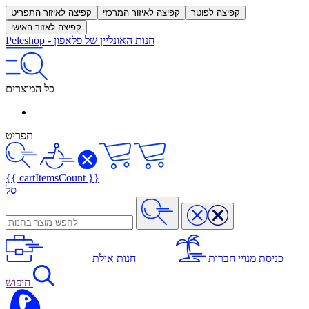
קפיצה לפוטר
קפיצה לאיזור המרכזי
קפיצה לאיזור התפריט
קפיצה לאזור האישי
חנות האונליין של פלאפון
-
Peleshop
כל המוצרים
תפריט
{{ cartItemsCount }}
סל
כניסת מנויי חברות
חנות אילת
חיפוש