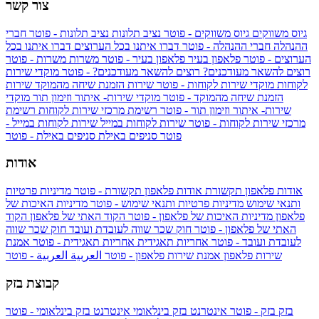
צור קשר
גיוס משווקים
גיוס משווקים - פוטר
נציב תלונות
נציב תלונות - פוטר
חברי
ההנהלה
חברי ההנהלה - פוטר
דברו איתנו בכל הערוצים
דברו איתנו בכל
הערוצים - פוטר
פלאפון בעיר
פלאפון בעיר - פוטר
משרות
משרות - פוטר
רוצים להשאר מעודכנים?
רוצים להשאר מעודכנים? - פוטר
מוקדי שירות
לקוחות
מוקדי שירות לקוחות - פוטר
שירות הזמנת שיחה מהמוקד
שירות
הזמנת שיחה מהמוקד - פוטר
מוקדי שירות- איתור וזימון תור
מוקדי
שירות- איתור וזימון תור - פוטר
רשימת מרכזי שירות לקוחות
רשימת
מרכזי שירות לקוחות - פוטר
שירות לקוחות במייל
שירות לקוחות במייל -
פוטר
סניפים באילת
סניפים באילת - פוטר
אודות
אודות פלאפון תקשורת
אודות פלאפון תקשורת - פוטר
מדיניות פרטיות
ותנאי שימוש
מדיניות פרטיות ותנאי שימוש - פוטר
מדיניות האיכות של
פלאפון
מדיניות האיכות של פלאפון - פוטר
הקוד האתי של פלאפון
הקוד
האתי של פלאפון - פוטר
חוק שכר שווה לעובדת ועובד
חוק שכר שווה
לעובדת ועובד - פוטר
אחריות תאגידית
אחריות תאגידית - פוטר
אמנת
שירות פלאפון
אמנת שירות פלאפון - פוטר
العربية
العربية - פוטר
קבוצת בזק
בזק
בזק - פוטר
אינטרנט בזק בינלאומי
אינטרנט בזק בינלאומי - פוטר