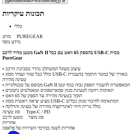
{{getAdditionalsPriceSelected()}} ₪
תכונות עיקריות
כללי
PUREGEAR
מותג
מידע נוסף
מטען מהיר לרכב GaN II בהספק 65 וואט עם כבל USB-C מבית
PureGear
• עיצוב מעוגל המשתלב נהדר בסביבת הרכב
• כולל כבל שזור ועמיד מסוג USB-C באורך של כמטר התומך בהעברת
טעינה מהירה
• מבוסס על טכנולוגיית GaN II המאפשרת להעביר הספק גבוה בגוף קטן
• תאימות רחבה לטעינת מגוון סמארטפונים וטאבלטים נתמכים
• תומך בטעינה מהירה עד הספק של 65 וואט
• מציע יציאה ראשית מסוג USB-C המתאימה לחיבור מגוון כבלים
• כולל נורית חיווי לאינדיקציה מהירה של טעינה והדלקה
Type-C / PD
סוג טעינה
סוג מוצר
מטען לרכב
אחריות
אחריות לשנה במרכזי השירות של פלאפון