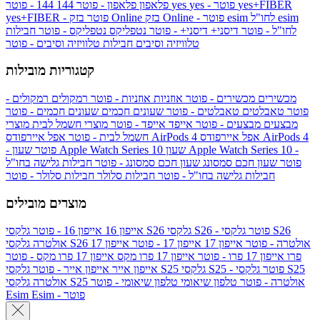
yes+FIBER
yes - פוטר
yes
144 - פוטר
פלאפון
פלאפון - פוטר
144
esim
esim לחו"ל
בזק Online - פוטר
בזק Online
yes+FIBER - פוטר
לחו"ל - פוטר
דיסני+
דיסני+ - פוטר
נטפליקס
נטפליקס - פוטר
חבילות
טלוויזיה וסיבים
חבילות טלוויזיה וסיבים - פוטר
קטגוריות מובילות
מכשירים
מכשירים - פוטר
אוזניות
אוזניות - פוטר
רמקולים
רמקולים -
פוטר
טאבלטים
טאבלטים - פוטר
שעונים חכמים
שעונים חכמים - פוטר
מבצעים
מבצעים - פוטר
אייפד
אייפד - פוטר
מוצרי חשמל לבית
מוצרי
אפל איירפודס AirPods 4
אפל איירפודס AirPods 4
חשמל לבית - פוטר
שעון Apple Watch Series 10 -
שעון Apple Watch Series 10
- פוטר
פוטר
שעון חכם סמסונג
שעון חכם סמסונג - פוטר
חבילות גלישה בחו"ל
חבילות גלישה בחו"ל - פוטר
חבילות סלולר
חבילות סלולר - פוטר
מוצרים מובילים
גלקסי S26 - פוטר
גלקסי S26
גלקסי S26
אייפון 16
אייפון 16 - פוטר
גלקסי S26 אולטרה - פוטר
אייפון 17
אייפון 17 - פוטר
אייפון 17
אולטרה
פרו
אייפון 17 פרו - פוטר
אייפון 17 פרו מקס
אייפון 17 פרו מקס - פוטר
גלקסי S25 - פוטר
גלקסי S25
גלקסי S25
אייפון אייר
אייפון אייר - פוטר
גלקסי S25 אולטרה - פוטר
טלפון שיאומי
טלפון שיאומי - פוטר
אולטרה
Esim - פוטר
Esim