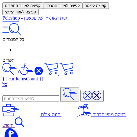
קפיצה לפוטר
קפיצה לאיזור המרכזי
קפיצה לאיזור התפריט
קפיצה לאזור האישי
חנות האונליין של פלאפון
-
Peleshop
כל המוצרים
תפריט
{{ cartItemsCount }}
סל
כניסת מנויי חברות
חנות אילת
חיפוש