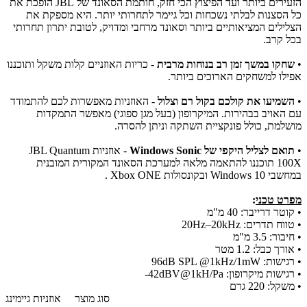
הזעירים ביותר ועד הפיצוץ הכי חזק, חותמת הסאונד של JBL הופכת את
כל הסצנות לבלתי נשכחות וכל גיימר לתחרותי יותר. היא מספקת את
הצלילים המציאותיים ביותר וסאונד מרחבי ומדויק, לטובת יתרון תחרותי
בכל קרב.
•
שחקו במשך זמן רב בנוחות מרבית
- כריות האוזניים קלות משקל ותוכננו
אפילו למשחקים הארוכים ביותר.
•
השמיעו את קולכם בקול רם וצלול
- האוזניות מאפשרות לכם להתמודד
עם האויב בבהירות. המיקרופון (בעל מגן ספוגי) מאפשר התמקדות
מושלמת, כולל פונקציית השתקה וניתן להסרה.
•
תואם לצליל היקפי של Windows Sonic
- אוזניות JBL Quantum
100X תוכננו להתאמה מלאה למערכת הסאונד המקורית המובנית
במחשבי Windows 10 ובקונסולות Xbox ONE .
מפרט טכני
:
• קוטר דרייבר: 40 מ"מ
• טווח תדרים: 20Hz–20kHz
• חיבור: 3.5 מ"מ
• אורך כבל: 1.2 מטר
• רגישות: 96dB SPL @1kHz/1mW
• רגישות מיקרופון: 42dBV@1kH/Pa-
• משקל: 220 גרם
סוג מוצר
אוזניות גיימינג