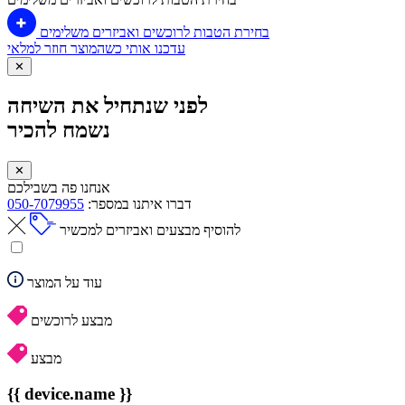
בחירת הטבות לרוכשים ואביזרים משלימים
עדכנו אותי כשהמוצר חוזר למלאי
✕
לפני שנתחיל את השיחה
נשמח להכיר
✕
אנחנו פה בשבילכם
דברו איתנו במספר:
050-7079955
להוסיף מבצעים ואביזרים למכשיר
עוד על המוצר
מבצע לרוכשים
מבצע
{{ device.name }}