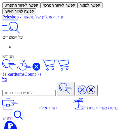
קפיצה לפוטר
קפיצה לאיזור המרכזי
קפיצה לאיזור התפריט
קפיצה לאזור האישי
חנות האונליין של פלאפון
-
Peleshop
כל המוצרים
תפריט
{{ cartItemsCount }}
סל
כניסת מנויי חברות
חנות אילת
חיפוש