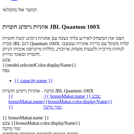
המוצר אזל מהמלאי
אוזניות גיימינג חוטיות JBL Quantum 100X
הפכו את המשחק לאירוע בלתי נשכח עם אוזניות גיימינג קשת חוטיות
מבית JBL דגם Quantum 100X. קלות משקל עם כריות אוזניות שעוצבו
לנוחות מירבית ולשעות משחק ארוכות, כוללות מיקרופון איכותי הניתן
להסרה וסאונד מדויק.
צבע:
{{model.selectedColor.displayName}}
נפח:
{{ capacity.name }}
מתנה - אוזניות גיימינג חוטיות JBL Quantum 100X
צבע:
{{ bonusMakat.name }}
{{
bonusMakat.name
{{bonusMakat.color.displayName}}
שווי מתנה:
}}
{{ bonusMakat.name }}
צבע {{bonusMakat.color.displayName}}
שווי מתנה
בחירת הטבות לרוכשים ואביזרים משלימים