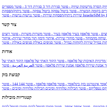
ווק
הסרה מרשימת שיווק - פוטר
סגירת דור 3
סגירת דור 3 - פוטר
מספרים
ים בקומה הכשרה - פוטר
ביטול עסקה
ביטול עסקה - פוטר
ניתוק/הפסקת
IsraelieSIM by
נגישות - פוטר
שירות
ניתוק/הפסקת שירות - פוטר
נגישות
צור קשר
צים - פוטר
פלאפון בעיר
פלאפון בעיר - פוטר
משרות
משרות - פוטר
רוצים
 שיחה מהמוקד - פוטר
מוקדי שירות- איתור וזימון תור
מוקדי שירות- איתור
ות במייל
שירות לקוחות במייל - פוטר
סניפים באילת
סניפים באילת - פוטר
אודות
מדיניות האיכות של פלאפון - פוטר
הקוד האתי של פלאפון
הקוד האתי של
טר
אמנת שירות פלאפון
אמנת שירות פלאפון - פוטר
العربية
العربية - פוטר
קבוצת בזק
אומי
אינטרנט בזק בינלאומי - פוטר
פלאפון
פלאפון - פוטר
144
יקס
נטפליקס - פוטר
חבילות טלוויזיה וסיבים
חבילות טלוויזיה וסיבים - פוטר
קטגוריות מובילות
ם
מבצעים - פוטר
אייפד
אייפד - פוטר
מוצרי חשמל לבית
מוצרי חשמל לבית