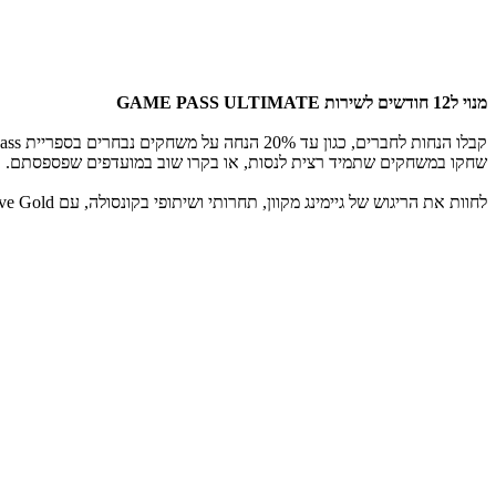
מנוי ל12 חודשים לשירות GAME PASS ULTIMATE
קבלו הנחות לחברים, כגון עד 20% הנחה על משחקים נבחרים בספריית Xbox Game Pass עבור הקונסולה, וכן עד 10% הנחה על הרחבות משחק קשורות.
שחקו במשחקים שתמיד רצית לנסות, או בקרו שוב במועדפים שפספסתם.
לחוות את הריגוש של גיימינג מקוון, תחרותי ושיתופי בקונסולה, עם Xbox Live Gold. הצטרפו לקהילת Xbox ברשת ריבוי השחקנים המתקדמת ביותר, עם שרתים ייעודיים שממטבים את הביצועים, המהירות והאמינות.