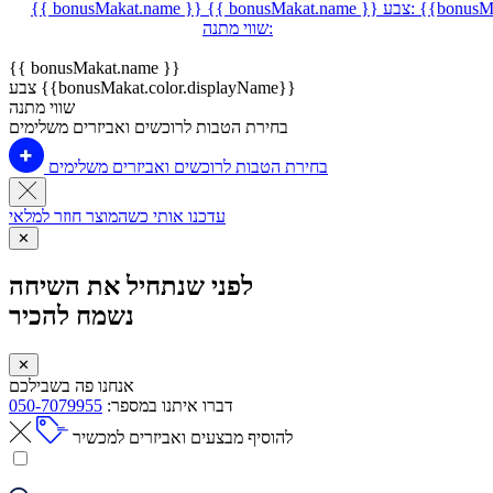
{{bonusMa
צבע:
{{ bonusMakat.name }}
{{ bonusMakat.name }}
שווי מתנה:
{{ bonusMakat.name }}
צבע {{bonusMakat.color.displayName}}
שווי מתנה
בחירת הטבות לרוכשים ואביזרים משלימים
בחירת הטבות לרוכשים ואביזרים משלימים
עדכנו אותי כשהמוצר חוזר למלאי
✕
לפני שנתחיל את השיחה
נשמח להכיר
✕
אנחנו פה בשבילכם
דברו איתנו במספר:
050-7079955
להוסיף מבצעים ואביזרים למכשיר