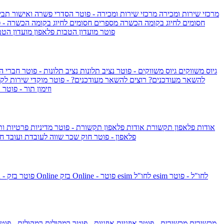
מרכזי שירות ומכירה
מרכזי שירות ומכירה - פוטר
הסדרי פשרה ואישור תביע
חסומים לחיוג בקומה הכשרה
מספרים חסומים לחיוג בקומה הכשרה - 
IsraelieSIM by Pelephone - פוטר
מועדון הטבות פלאפון
מועדון הטב
גיוס משווקים
גיוס משווקים - פוטר
נציב תלונות
נציב תלונות - פוטר
חברי ה
להשאר מעודכנים?
רוצים להשאר מעודכנים? - פוטר
מוקדי שירות לק
וזימון תור - פוטר
ר
אודות פלאפון תקשורת
אודות פלאפון תקשורת - פוטר
מדיניות פרטיות ו
פלאפון - פוטר
חוק שכר שווה לעובדת ועובד
חו
esim לחו"ל - פוטר
esim לחו"ל
בזק Online - פוטר
בזק Online
yes+FIBER - פוטר
מכשירים
מכשירים - פוטר
אוזניות
אוזניות - פוטר
רמקולים
רמקולים - פוט