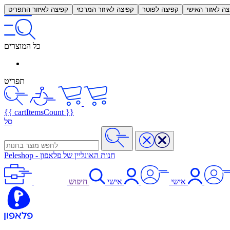
צה לאזור האישי
קפיצה לפוטר
קפיצה לאיזור המרכזי
קפיצה לאיזור התפריט
כל המוצרים
תפריט
{{ cartItemsCount }}
סל
חנות האונליין של פלאפון
-
Peleshop
אישי
אישי
חיפוש