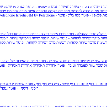
ות ייצוגיות
הסדרי פשרה ואישור תביעות ייצוגיות - פוטר
הסרה מרשימת שי
פוטר
אמות מידה לחסימת מספרים בקומה הכשרה
אמות מידה לחסימת מספר
ות פלאפון - פוטר
בלוג
בלוג - פוטר
 Pelephone
הנהלה
חברי ההנהלה - פוטר
דברו איתנו בכל הערוצים
דברו איתנו בכל הערו
וחות
מוקדי שירות לקוחות - פוטר
שירות הזמנת שיחה מהמוקד
שירות הזמנת
שימת מרכזי שירות לקוחות
רשימת מרכזי שירות לקוחות - פוטר
שירות לקוח
תנאי שימוש
מדיניות פרטיות ותנאי שימוש - פוטר
מדיניות האיכות של פלאפון
ק שכר שווה לעובדת ועובד - פוטר
אחריות תאגידית
אחריות תאגידית - פו
yes+FIBER
yes - פוטר
yes
144 - פוטר
בזק
בזק - פוטר
אינטרנט בזק בינל
דיסני+
דיסני+ - פוטר
נטפל
ר
טאבלטים
טאבלטים - פוטר
שעונים חכמים
שעונים חכמים - פוטר
מבצעי