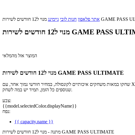
 לשירות GAME PASS ULTIMATE
אתר פלאפון
חנות לובי
גיימינג
חודשים לשירות GAME PASS ULTIMATE
המוצר אזל מהמלאי
מנוי ל12 חודשים לשירות GAME PASS ULTIMATE
שחקו במאות משחקים איכותיים לקונסולה, במחיר חודשי נמוך אחד, עם Xbox Game Pass לקונסולה ולPC. הורידו שחקו משחקים עוד באותו יום בו הם יוצאים לאור. עם מגוון עצום של משחקים מכל ז'אנר, כותרים חדשים
שנוספים כל הזמן, תמיד יש במה לשחק.
צבע:
{{model.selectedColor.displayName}}
נפח:
{{ capacity.name }}
מתנה - מנוי ל12 חודשים לשירות GAME PASS ULTIMATE