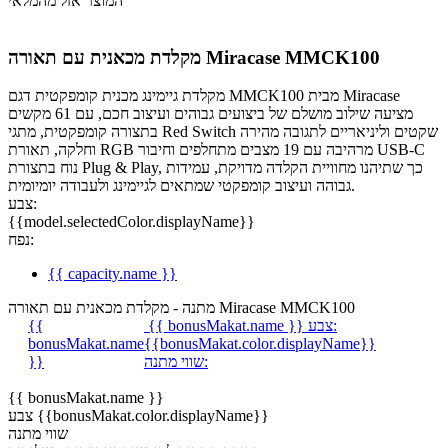
המוצר אזל מהמלאי
מקלדת מכאנית עם תאורה Miracase MMCK100
מקלדת גיימינג מכנית קומפקטית דגם MMCK100 מבית Miracase
מציעה שילוב מושלם של ביצועים גבוהים ועיצוב חכם, עם 61 מקשים
בתצורה קומפקטית, מתגי Red Switch שקטים וליניאריים לתגובה מהירה
וחלקה, תאורת RGB מרהיבה עם 19 מצבים מתחלפים וחיבור USB-C
נוח בתצורת Plug & Play, כך שתיהנו מחוויית הקלדה מדויקת, עמידות
גבוהה ועיצוב קומפקטי שמתאים לגיימינג ולעבודה יומיומית.
צבע:
{{model.selectedColor.displayName}}
נפח:
{{ capacity.name }}
מתנה - מקלדת מכאנית עם תאורה Miracase MMCK100
צבע:
{{ bonusMakat.name }}
{{
bonusMakat.name
{{bonusMakat.color.displayName}}
שווי מתנה:
}}
{{ bonusMakat.name }}
צבע {{bonusMakat.color.displayName}}
שווי מתנה