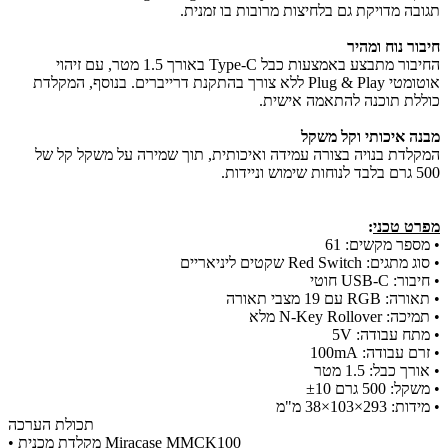
תגובה מדויקת גם בלחיצות מרובות בו זמנית.
חיבור נוח ומהיר
החיבור מתבצע באמצעות כבל Type-C באורך 1.5 מטר, עם זיהוי
אוטומטי Plug & Play ללא צורך בהתקנת דרייברים. בנוסף, המקלדת
כוללת תוכנה להתאמה אישית.
מבנה איכותי וקל משקל
המקלדת בנויה בצורה עמידה ואיכותית, תוך שמירה על משקל קל של
500 גרם בלבד לנוחות שימוש וניידות.
מפרט טכני
:
• מספר מקשים: 61
• סוג מתגים: Red Switch שקטים ליניאריים
• חיבור: USB-C חוטי
• תאורה: RGB עם 19 מצבי תאורה
• תמיכה: N-Key Rollover מלא
• מתח עבודה: 5V
• זרם עבודה: 100mA
• אורך כבל: 1.5 מטר
• משקל: 500 גרם ±10
• מידות: 293×103×38 מ"מ
תכולת הערכה
• מקלדת מכנית Miracase MMCK100