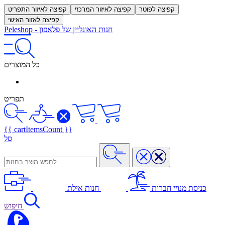
קפיצה לפוטר
קפיצה לאיזור המרכזי
קפיצה לאיזור התפריט
קפיצה לאזור האישי
חנות האונליין של פלאפון
-
Peleshop
כל המוצרים
תפריט
{{ cartItemsCount }}
סל
כניסת מנויי חברות
חנות אילת
חיפוש