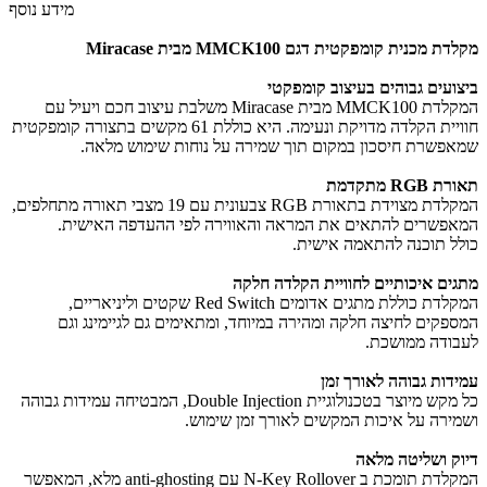
מידע נוסף
מקלדת מכנית קומפקטית דגם MMCK100 מבית Miracase
ביצועים גבוהים בעיצוב קומפקטי
המקלדת MMCK100 מבית Miracase משלבת עיצוב חכם ויעיל עם
חוויית הקלדה מדויקת ונעימה. היא כוללת 61 מקשים בתצורה קומפקטית
שמאפשרת חיסכון במקום תוך שמירה על נוחות שימוש מלאה.
תאורת RGB מתקדמת
המקלדת מצוידת בתאורת RGB צבעונית עם 19 מצבי תאורה מתחלפים,
המאפשרים להתאים את המראה והאווירה לפי ההעדפה האישית.
כולל תוכנה להתאמה אישית.
מתגים איכותיים לחוויית הקלדה חלקה
המקלדת כוללת מתגים אדומים Red Switch שקטים וליניאריים,
המספקים לחיצה חלקה ומהירה במיוחד, ומתאימים גם לגיימינג וגם
לעבודה ממושכת.
עמידות גבוהה לאורך זמן
כל מקש מיוצר בטכנולוגיית Double Injection, המבטיחה עמידות גבוהה
ושמירה על איכות המקשים לאורך זמן שימוש.
דיוק ושליטה מלאה
המקלדת תומכת ב N-Key Rollover עם anti-ghosting מלא, המאפשר