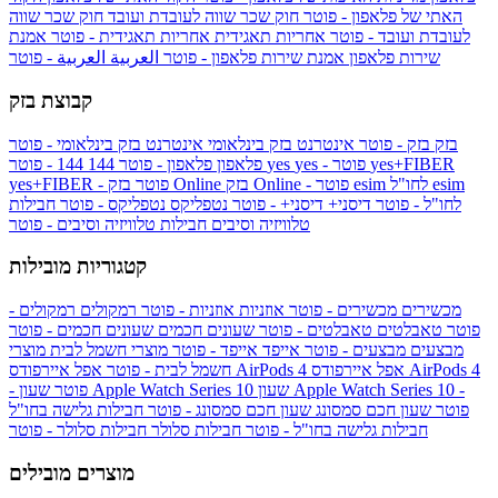
האתי של פלאפון - פוטר
חוק שכר שווה לעובדת ועובד
חוק שכר שווה
לעובדת ועובד - פוטר
אחריות תאגידית
אחריות תאגידית - פוטר
אמנת
שירות פלאפון
אמנת שירות פלאפון - פוטר
العربية
العربية - פוטר
קבוצת בזק
בזק
בזק - פוטר
אינטרנט בזק בינלאומי
אינטרנט בזק בינלאומי - פוטר
yes+FIBER
yes - פוטר
yes
144 - פוטר
פלאפון
פלאפון - פוטר
144
esim
esim לחו"ל
בזק Online - פוטר
בזק Online
yes+FIBER - פוטר
לחו"ל - פוטר
דיסני+
דיסני+ - פוטר
נטפליקס
נטפליקס - פוטר
חבילות
טלוויזיה וסיבים
חבילות טלוויזיה וסיבים - פוטר
קטגוריות מובילות
מכשירים
מכשירים - פוטר
אוזניות
אוזניות - פוטר
רמקולים
רמקולים -
פוטר
טאבלטים
טאבלטים - פוטר
שעונים חכמים
שעונים חכמים - פוטר
מבצעים
מבצעים - פוטר
אייפד
אייפד - פוטר
מוצרי חשמל לבית
מוצרי
אפל איירפודס AirPods 4
אפל איירפודס AirPods 4
חשמל לבית - פוטר
שעון Apple Watch Series 10 -
שעון Apple Watch Series 10
- פוטר
פוטר
שעון חכם סמסונג
שעון חכם סמסונג - פוטר
חבילות גלישה בחו"ל
חבילות גלישה בחו"ל - פוטר
חבילות סלולר
חבילות סלולר - פוטר
מוצרים מובילים