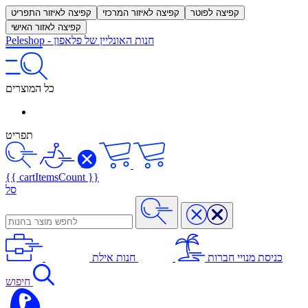
קפיצה לפוטר
קפיצה לאיזור המרכזי
קפיצה לאיזור התפריט
קפיצה לאזור האישי
חנות האונליין של פלאפון
-
Peleshop
כל המוצרים
תפריט
{{ cartItemsCount }}
סל
כניסת מנויי חברות
חנות אילת
חיפוש