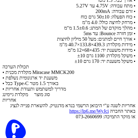
• אורך כבל: 1.5 מטר
• מתח עבודה: 4.75V עד 5.27V
• זרם עבודה: 200mA
• כוח הפעלה: 50±10 גרם כוח
• מרחק לחיצה כולל: 4.0 מ"מ
• מהלך מוקדם של המתג: 1.5±0.6 מ"מ
• זמן חזרה Bounce: עד 5ms
• אורך חיים למתגים: מעל 50 מיליון לחיצות
• מידות מקלדת: 439.3×133.8×40.7 מ"מ
• מידות משענת יד: 435×68×12 מ"מ
• משקל מקלדת: 1100 גרם ±10
• משקל משענת יד: 170 גרם ±10
תכולת הערכה
• מקלדת מכנית Miracase MMCK200
• משענת יד ארגונומית נשלפת
• כבל Type-C באורך 1.5 מטר
• מדריך למשתמש ותעודת אחריות
סוג מוצר
מקלדת גיימינג
אחריות
אחריות לשנה ע"י היבואן הרשמי בנדא מדנטיק. להשארת פנייה לנציג
באתר החברה
https://lp6.me/WyJci
או מוקד התמיכה: 073-2660699