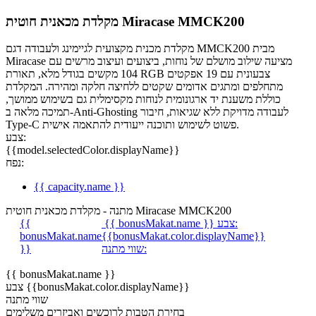
מקלדת מכאנית חוטית Miracase MMCK200
מקלדת מכנית מקצועית לגיימינג ולעבודה דגם MMCK200 מבית
Miracase מציעה שילוב מושלם של נוחות, ביצועים ועיצוב מרשים עם
104 מקשים בגודל מלא, תאורת RGB צבעונית עם 19 אפקטים
מתחלפים ומתגים אדומים שקטים ללחיצה חלקה ומהירה. המקלדת
כוללת משענת יד ארגונומית לנוחות מקסימלית גם בשימוש ממושך,
תמיכה מלאה ב-Anti-Ghosting לעבודה מדויקת ללא שגיאות, חיבור
Type-C פשוט לשימוש ותוכנה ייעודית להתאמה אישית.
צבע:
{{model.selectedColor.displayName}}
נפח:
{{ capacity.name }}
מתנה - מקלדת מכאנית חוטית Miracase MMCK200
צבע:
{{ bonusMakat.name }}
{{
bonusMakat.name
{{bonusMakat.color.displayName}}
שווי מתנה:
}}
{{ bonusMakat.name }}
צבע {{bonusMakat.color.displayName}}
שווי מתנה
בחירת הטבות לרוכשים ואביזרים משלימים