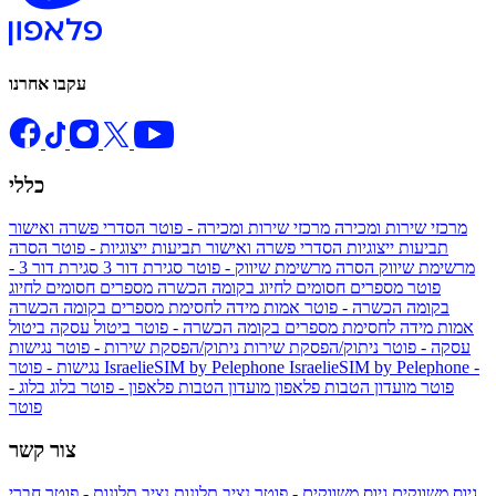
עקבו אחרנו
כללי
מרכזי שירות ומכירה
מרכזי שירות ומכירה - פוטר
הסדרי פשרה ואישור
תביעות ייצוגיות
הסדרי פשרה ואישור תביעות ייצוגיות - פוטר
הסרה
מרשימת שיווק
הסרה מרשימת שיווק - פוטר
סגירת דור 3
סגירת דור 3 -
פוטר
מספרים חסומים לחיוג בקומה הכשרה
מספרים חסומים לחיוג
בקומה הכשרה - פוטר
אמות מידה לחסימת מספרים בקומה הכשרה
אמות מידה לחסימת מספרים בקומה הכשרה - פוטר
ביטול עסקה
ביטול
עסקה - פוטר
ניתוק/הפסקת שירות
ניתוק/הפסקת שירות - פוטר
נגישות
IsraelieSIM by Pelephone -
IsraelieSIM by Pelephone
נגישות - פוטר
פוטר
מועדון הטבות פלאפון
מועדון הטבות פלאפון - פוטר
בלוג
בלוג -
פוטר
צור קשר
גיוס משווקים
גיוס משווקים - פוטר
נציב תלונות
נציב תלונות - פוטר
חברי