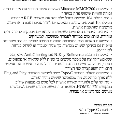
• המקלדת Miracase MMCK200 משלבת עיצוב מודרני עם איכות בנייה
גבוהה וחוויית שימוש נוחה במיוחד.
• היא כוללת 104 מקשים בגודל מלא יחד עם תאורת RGB מרהיבה
הכוללת 19 אפקטים שונים, המאפשרים ליצור סביבת עבודה או גיימינג
מרשימה ומותאמת אישית.
• המתגים המכניים האדומים השקטים והליניאריים מספקים לחיצה חלקה
ומהירה, ומתאימים במיוחד לעבודה ממושכת ולמשחקים.
• המשענת הארגונומית המצורפת מספקת תמיכה לפרקי כף היד ומפחיתה
עייפות גם במהלך שימוש ממושך, כך שניתן לעבוד או לשחק בנוחות
לאורך זמן.
• המקלדת תומכת ב-N-Key Rollover עם Anti-Ghosting מלא, מה
שמאפשר לחיצה על מספר מקשים בו זמנית ללא שגיאות או פספוסים.
בנוסף, ניתן להשתמש בתוכנה הייעודית כדי להתאים אישית את אפקטי
התאורה והפונקציות לפי הצורך.
• המקלדת פועלת בחיבור Type-C ישיר למחשב בתצורת Plug and Play
ללא צורך בהתקנה, מה שמאפשר שימוש מהיר ופשוט.
• ניתן להקליט ולהגדיר תאורה אישית לכל מקש באמצעות שילוב
המקשים FN ו-HOME, ולשמור עד חמישה מצבים שונים לשימושים
מגוונים כמו גיימינג או עבודה.
מפרט טכני
:
• חיבור: Type-C חוטי