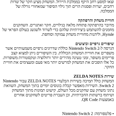
וצאו למסע רחב היקף בממלכת היירול. המשחק מציע חקר של שדות
רחבים, יערות ופסגות הרים תוך גילוי הסיפור שמאחורי גורלה של
הממלכה.
חוויית משחק והרפתקה
מדובר בהרפתקה פתוחה מלאה בגילויים, חקר ואתגרים. השחקנים
מוזמנים להשתמש ביצירתיות שלהם כדי לשרוד ולשגשג בעולם הפראי של
Hyrule, וליהנות מחוויית משחק עמוקה וסוחפת.
שיפורים גרפיים וביצועים
הגרסה ל-Nintendo Switch 2 כוללת שדרוגים גרפיים משמעותיים אשר
משפרים את חוויית המשחק הכוללת. בין השיפורים ניתן למצוא קצב
פריימים משופר, זמני טעינה מהירים יותר ורזולוציה וטקסטורות משופרות.
כל אלו הופכים את המשחק למרשים יותר מאי פעם ומעצימים את חוויית
החקר.
שירות ZELDA NOTES
המשחק כולל תמיכה בשירות הבלעדי ZELDA NOTES עבור Nintendo
Switch 2. השירות מאפשר קבלת בונוסים יומיים בתוך המשחק, השוואת
נתוני משחק עם שחקנים מכל העולם, קישוט תמונות מתוך המשחק
ושיתוף ברשתות החברתיות, וכן העברת פריטים לשחקנים אחרים
באמצעות QR Code.
• פלטפורמה: Nintendo Switch 2