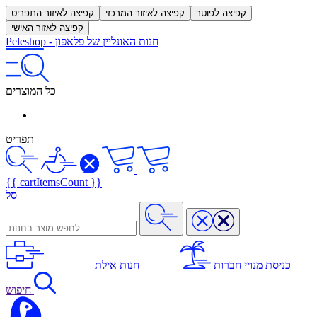
קפיצה לפוטר
קפיצה לאיזור המרכזי
קפיצה לאיזור התפריט
קפיצה לאזור האישי
חנות האונליין של פלאפון
-
Peleshop
כל המוצרים
תפריט
{{ cartItemsCount }}
סל
כניסת מנויי חברות
חנות אילת
חיפוש