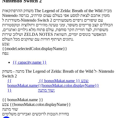
Nintendo Switch 2
משחק ההרפתקאות The Legend of Zelda: Breath of the Wild מבית
Nintendo מזמין אתכם לצאת למסע אפי בעולם עצום ומרהיב, בגרסה
משודרגת ל-Nintendo Switch 2 עם שיפורים גרפיים משמעותיים
הכוללים קצב פריימים משופר, זמני טעינה מהירים ורזולוציה וטקסטורות
משופרות, לצד חוויית חקר סוחפת, עולם פתוח מלא גילויים ואתגרים,
ושילוב שירות ZELDA NOTES המאפשר בונוסים יומיים, השוואת
נתונים ושיתוף חוויות עם שחקנים מכל העולם.
צבע:
{{model.selectedColor.displayName}}
נפח:
{{ capacity.name }}
מתנה - משחק The Legend of Zelda: Breath of the Wild ל- Nintendo
Switch 2
צבע:
{{ bonusMakat.name }}
{{
bonusMakat.name
{{bonusMakat.color.displayName}}
שווי מתנה:
}}
{{ bonusMakat.name }}
צבע {{bonusMakat.color.displayName}}
שווי מתנה
בחירת הטבות לרוכשים ואביזרים משלימים