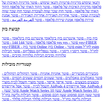
ותנאי שימוש
מדיניות פרטיות ותנאי שימוש - פוטר
מדיניות האיכות של
פלאפון
מדיניות האיכות של פלאפון - פוטר
הקוד האתי של פלאפון
הקוד
האתי של פלאפון - פוטר
חוק שכר שווה לעובדת ועובד
חוק שכר שווה
לעובדת ועובד - פוטר
אחריות תאגידית
אחריות תאגידית - פוטר
אמנת
שירות פלאפון
אמנת שירות פלאפון - פוטר
العربية
العربية - פוטר
קבוצת בזק
בזק
בזק - פוטר
אינטרנט בזק בינלאומי
אינטרנט בזק בינלאומי - פוטר
yes+FIBER
yes - פוטר
yes
144 - פוטר
פלאפון
פלאפון - פוטר
144
esim
esim לחו"ל
בזק Online - פוטר
בזק Online
yes+FIBER - פוטר
לחו"ל - פוטר
דיסני+
דיסני+ - פוטר
נטפליקס
נטפליקס - פוטר
חבילות
טלוויזיה וסיבים
חבילות טלוויזיה וסיבים - פוטר
קטגוריות מובילות
מכשירים
מכשירים - פוטר
אוזניות
אוזניות - פוטר
רמקולים
רמקולים -
פוטר
טאבלטים
טאבלטים - פוטר
שעונים חכמים
שעונים חכמים - פוטר
מבצעים
מבצעים - פוטר
אייפד
אייפד - פוטר
מוצרי חשמל לבית
מוצרי
אפל איירפודס AirPods 4
אפל איירפודס AirPods 4
חשמל לבית - פוטר
שעון Apple Watch Series 10 -
שעון Apple Watch Series 10
- פוטר
פוטר
שעון חכם סמסונג
שעון חכם סמסונג - פוטר
חבילות גלישה בחו"ל
חבילות גלישה בחו"ל - פוטר
חבילות סלולר
חבילות סלולר - פוטר