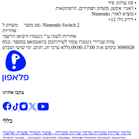
• סוג עותק: פיזי
• ז'אנר: אקשן, משחק תפקידים, הרפתקאות
• מוציא לאור: Nintendo
• דירוג גיל: 12+
משחק ל- Nintendo Switch 2
סוג מוצר
אחריות
אחריות לשנה ע"י נינטנדו היבואן הרשמי
צוות שגרירי נינטנדו עומד לשירותכם בוואטסאפ במספר 052-
3696928 בימים א-ה 09:00-17:00 (ללא ערבי חג, חגים, ימי שישי ושבת)
עקבו אחרנו
כללי
מרכזי שירות ומכירה
מרכזי שירות ומכירה - פוטר
הסדרי פשרה ואישור
תביעות ייצוגיות
הסדרי פשרה ואישור תביעות ייצוגיות - פוטר
הסרה