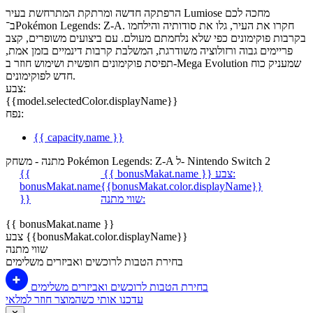
הרפתקה חדשה ומרתקת המתרחשת בעיר Lumiose מחכה לכם
ב־Pokémon Legends: Z-A. חקרו את העיר, גלו את סודותיה והילחמו
בקרבות פוקימונים כפי שלא נלחמתם מעולם. עם ביצועים משופרים, קצב
פריימים גבוה ורזולוציה משודרגת, המשלבת קרבות דינמיים בזמן אמת,
תפיסת פוקימונים חופשית ושימוש חוזר ב-Mega Evolution שמעניק כוח
חדש לפוקימונים.
צבע:
{{model.selectedColor.displayName}}
נפח:
{{ capacity.name }}
מתנה - משחק Pokémon Legends: Z-A ל- Nintendo Switch 2
צבע:
{{ bonusMakat.name }}
{{
bonusMakat.name
{{bonusMakat.color.displayName}}
שווי מתנה:
}}
{{ bonusMakat.name }}
צבע {{bonusMakat.color.displayName}}
שווי מתנה
בחירת הטבות לרוכשים ואביזרים משלימים
בחירת הטבות לרוכשים ואביזרים משלימים
עדכנו אותי כשהמוצר חוזר למלאי