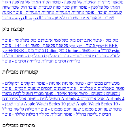
פלאפון
מדיניות האיכות של פלאפון - פוטר
הקוד האתי של פלאפון
הקוד
האתי של פלאפון - פוטר
חוק שכר שווה לעובדת ועובד
חוק שכר שווה
לעובדת ועובד - פוטר
אחריות תאגידית
אחריות תאגידית - פוטר
אמנת
שירות פלאפון
אמנת שירות פלאפון - פוטר
العربية
العربية - פוטר
קבוצת בזק
בזק
בזק - פוטר
אינטרנט בזק בינלאומי
אינטרנט בזק בינלאומי - פוטר
yes+FIBER
yes - פוטר
yes
144 - פוטר
פלאפון
פלאפון - פוטר
144
esim
esim לחו"ל
בזק Online - פוטר
בזק Online
yes+FIBER - פוטר
לחו"ל - פוטר
דיסני+
דיסני+ - פוטר
נטפליקס
נטפליקס - פוטר
חבילות
טלוויזיה וסיבים
חבילות טלוויזיה וסיבים - פוטר
קטגוריות מובילות
מכשירים
מכשירים - פוטר
אוזניות
אוזניות - פוטר
רמקולים
רמקולים -
פוטר
טאבלטים
טאבלטים - פוטר
שעונים חכמים
שעונים חכמים - פוטר
מבצעים
מבצעים - פוטר
אייפד
אייפד - פוטר
מוצרי חשמל לבית
מוצרי
אפל איירפודס AirPods 4
אפל איירפודס AirPods 4
חשמל לבית - פוטר
שעון Apple Watch Series 10 -
שעון Apple Watch Series 10
- פוטר
פוטר
שעון חכם סמסונג
שעון חכם סמסונג - פוטר
חבילות גלישה בחו"ל
חבילות גלישה בחו"ל - פוטר
חבילות סלולר
חבילות סלולר - פוטר
מוצרים מובילים