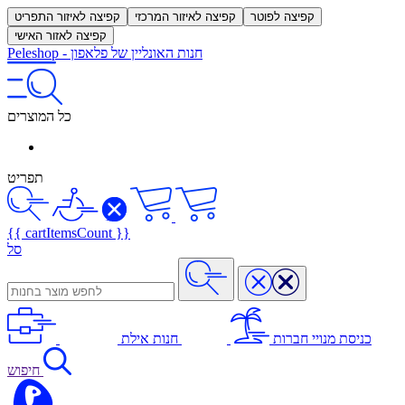
קפיצה לפוטר
קפיצה לאיזור המרכזי
קפיצה לאיזור התפריט
קפיצה לאזור האישי
חנות האונליין של פלאפון
-
Peleshop
כל המוצרים
תפריט
{{ cartItemsCount }}
סל
כניסת מנויי חברות
חנות אילת
חיפוש