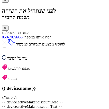
✕
לפני שנתחיל את השיחה
נשמח להכיר
✕
אנחנו פה בשבילכם
דברו איתנו במספר:
050-7079955
להוסיף מבצעים ואביזרים למכשיר
עוד על המוצר
מבצע לרוכשים
מבצע
{{ device.name }}
ללא מע"מ
{{ device.activeMakat.discountDesc }}
{{ device.activeMakat.discountText }}