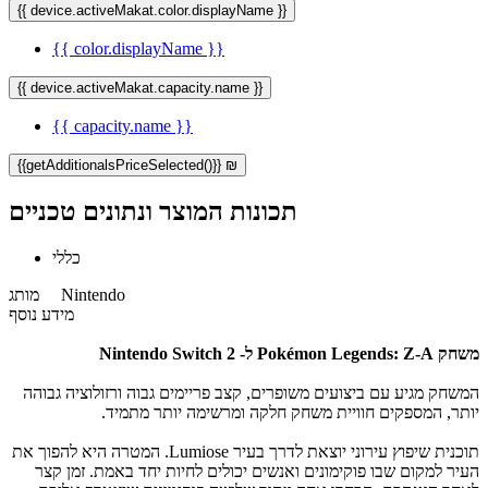
{{ device.activeMakat.color.displayName }}
{{ color.displayName }}
{{ device.activeMakat.capacity.name }}
{{ capacity.name }}
{{getAdditionalsPriceSelected()}} ₪
תכונות המוצר ונתונים טכניים
כללי
Nintendo
מותג
מידע נוסף
משחק Pokémon Legends: Z-A ל- Nintendo Switch 2
המשחק מגיע עם ביצועים משופרים, קצב פריימים גבוה ורזולוציה גבוהה
יותר, המספקים חוויית משחק חלקה ומרשימה יותר מתמיד.
תוכנית שיפוץ עירוני יוצאת לדרך בעיר Lumiose. המטרה היא להפוך את
העיר למקום שבו פוקימונים ואנשים יכולים לחיות יחד באמת. זמן קצר