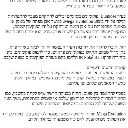
לאחר הגעתכם, תבחרו אחד מתוך שלושה פוקימונים שיצטרף אליכם
במסע, צ'יקוריטה, טפיג או טוטודייל.
בעיר Lumiose, פוקימונים מסוימים יכולים להתקדם מעבר להתפתחות
רגילה על ידי ביצוע Mega Evolution. כאשר אבן מפתח של מאמן או
מאמנת מסתנכרנת עם אבן המגה המוחזקת על ידי הפוקימון שלהם,
הפוקימון יעשה יותר מאשר רק לשנות צורה וגודל, הוא יפתח רמה חדשה
של כוח שתעזור להפוך את הקרב.
יחד, תוכלו לחקור את רחובות העיר העצומה הזו או לבקר באזורי פרא,
בתי גידול שבהם תתקלו בפוקימונים פראיים. כדי לתפוס פוקימונים, כוונו
בזהירות וזרקו Poké Ball או הלחמו בהם בעזרת הפוקימונים בצוות שלכם.
קרבות חדשים ודינמיים
בפעם הראשונה אי פעם, מאמנים והפוקימונים שלהם יסתובבו בזירה
ויפעלו בזמן אמת במהלך קרבות פוקימונים. השתמשו במהלך הקרב
כאשר המאמנים שלהם יצו עליהם.
בנוסף להתאמה בין סוגים, תהיה מכניקה חדשה שיש לקחת בחשבון, כמו
התזמון המדויק להחלפת הפוקימון שלכם או שימוש במתקפות, משך הזמן
השונה שלוקח לכל מתקפה וכמה שטח המתקפה תשפיע.
Mega Evolution חוזרת ומוסיפה עומק ועוצמה לקרבות, עם יכולת לשדרג
את הפוקימונים ולהעניק להם כוח משמעותי במהלך הקרב.