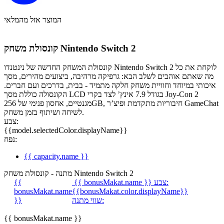
המוצר אזל מהמלאי
קונסולת משחק Nintendo Switch 2
קונסולת המשחק החדשה של נינטנדו Nintendo Switch 2 לוקחת את כל
מה שאתם אוהבים לשלב הבא: גרפיקה מרהיבה, ביצועים מהירים, מסך
איכותי במיוחד וחוויית משחק חלקה מתמיד - בבית, בדרכים ועם חברים.
הקונסולה כוללת מסך LCD בגודל 7.9 אינץ’ לצד בקרי Joy-Con 2
מגנטיים, אחסון פנימי של 256GB, חיבוריות מתקדמת ופיצ’ר GameChat
לשיחה ושיתוף בזמן משחק.
צבע:
{{model.selectedColor.displayName}}
נפח:
{{ capacity.name }}
מתנה - קונסולת משחק Nintendo Switch 2
צבע:
{{ bonusMakat.name }}
{{
bonusMakat.name
{{bonusMakat.color.displayName}}
שווי מתנה:
}}
{{ bonusMakat.name }}