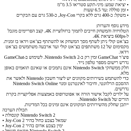
• יציאת שמע: מיני-תקע סטריאו 3.5 מ"מ
• זמן סוללה :עד 6.5 שעות
• משקל: כ-400 גרם ללא בקרי Joy-Con, כ-530 גרם עם הבקרים
מידע נוסף והערות:
הטלוויזיה והמשחק חייבים לתמוך ברזולוציית 4K, קצב הפריימים מוגבל
ל-60fps ביציאת 4K.
בצ’אט קולי ניתן לשתף מסך המשחק או להשתתף בצ’אט וידאו בו זמנית.
מקסימום של 12 משתתפים בצ’אט קולי ועד ארבעה משתמשים בצ’אט
וידאו.
פיצ’ר GameChat זמין רק ב-Nintendo Switch 2. לשימוש ב-GameChat
נדרש רישום מספר טלפון נייד.
חלק ממשחקי Nintendo Switch אינם נתמכים או שאינם תואמים באופן
מלא.
כדי להשתמש בשירותים מקוונים יש ליצור חשבון Nintendo ולאשר את
ההסכם הרלוונטי, וחיבור לאינטרנט ומנוי Nintendo Switch Online
נדרשים.
על ילדים לקבל אישור הורה או אפוטרופוס באמצעות אפליקציית בקרת
הורים של Nintendo Switch.
ייתכן שחלק מהשירותים המקוונים אינם זמינים בכל המדינות.
תכולת הערכה
• קונסולת Nintendo Switch 2
• Joy-Con 2 שמאל בצבע כחול בהיר
• Joy-Con 2 ימין בצבע אדום בהיר
• מתאם חשמל Nintendo Switch 2