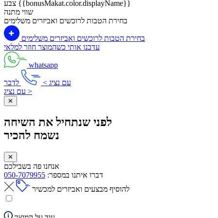
צבע {{bonusMakat.color.displayName}}
שווי מתנה
בחירת הטבות לרוכשים ואביזרים משלימים
בחירת הטבות לרוכשים ואביזרים משלימים
עדכנו אותי כשהמוצר חוזר למלאי
whatsapp
עם נציג >
לדבר
עם נציג >
✕
לפני שנתחיל את השיחה
נשמח להכיר
✕
אנחנו פה בשבילכם
דברו איתנו במספר:
050-7079955
להוסיף מבצעים ואביזרים למכשיר
עוד על המוצר