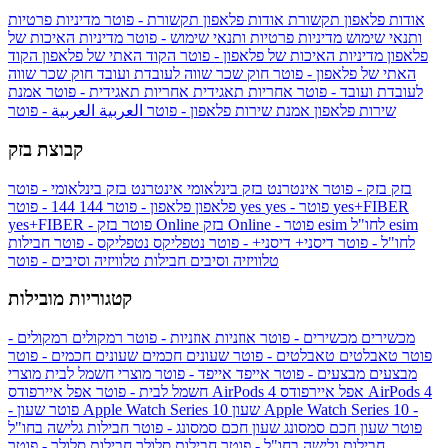
אודות פלאפון תקשורת
אודות פלאפון תקשורת - פוטר
מדיניות פרטיות
ותנאי שימוש
מדיניות פרטיות ותנאי שימוש - פוטר
מדיניות האיכות של
פלאפון
מדיניות האיכות של פלאפון - פוטר
הקוד האתי של פלאפון
הקוד
האתי של פלאפון - פוטר
חוק שכר שווה לעובדת ועובד
חוק שכר שווה
לעובדת ועובד - פוטר
אחריות תאגידית
אחריות תאגידית - פוטר
אמנת
שירות פלאפון
אמנת שירות פלאפון - פוטר
العربية
العربية - פוטר
קבוצת בזק
בזק
בזק - פוטר
אינטרנט בזק בינלאומי
אינטרנט בזק בינלאומי - פוטר
yes+FIBER
yes - פוטר
yes
144 - פוטר
פלאפון
פלאפון - פוטר
144
esim
esim לחו"ל
בזק Online - פוטר
בזק Online
yes+FIBER - פוטר
לחו"ל - פוטר
דיסני+
דיסני+ - פוטר
נטפליקס
נטפליקס - פוטר
חבילות
טלוויזיה וסיבים
חבילות טלוויזיה וסיבים - פוטר
קטגוריות מובילות
מכשירים
מכשירים - פוטר
אוזניות
אוזניות - פוטר
רמקולים
רמקולים -
פוטר
טאבלטים
טאבלטים - פוטר
שעונים חכמים
שעונים חכמים - פוטר
מבצעים
מבצעים - פוטר
אייפד
אייפד - פוטר
מוצרי חשמל לבית
מוצרי
אפל איירפודס AirPods 4
אפל איירפודס AirPods 4
חשמל לבית - פוטר
שעון Apple Watch Series 10 -
שעון Apple Watch Series 10
- פוטר
פוטר
שעון חכם סמסונג
שעון חכם סמסונג - פוטר
חבילות גלישה בחו"ל
חבילות גלישה בחו"ל - פוטר
חבילות סלולר
חבילות סלולר - פוטר