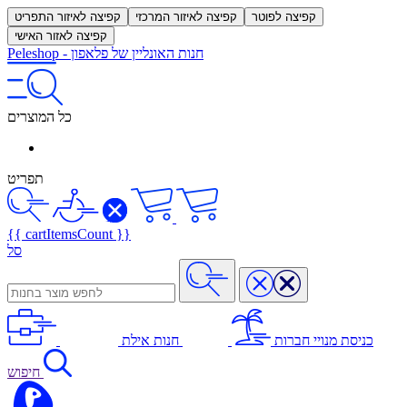
קפיצה לפוטר
קפיצה לאיזור המרכזי
קפיצה לאיזור התפריט
קפיצה לאזור האישי
חנות האונליין של פלאפון
-
Peleshop
כל המוצרים
תפריט
{{ cartItemsCount }}
סל
כניסת מנויי חברות
חנות אילת
חיפוש