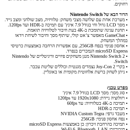
רחוקים.
הדור הבא של Nintendo Switch
• מערכת אחת עם שלושה מצבי משחק: טלוויזיה, מצב שולחני ומצב נייד.
• מסך LCD גדול וחי בגודל 7.9 אינץ’ עם תמיכה ב-HDR ועד 120fps.
• תחנת עגינה שתומכת ב-4K בעת חיבור לטלוויזיה תואמת.
• GameChat מאפשר צ’אט קולי, שיתוף מסך וחיבור לשיחת וידאו
במהלך המשחק.
• אחסון פנימי בנפח 256GB, עם אפשרות הרחבה באמצעות כרטיסי
microSD Express הנמכרים בנפרד.
• Nintendo Switch 2 מנגן משחקים פיזיים ודיגיטליים של Nintendo
Switch.
• בקרי Joy-Con 2 נצמדים מגנטית וכוללים שליטת עכבר.
• ניתן לשחק ברשת אלחוטית מקומית או באונליין.
מפרט טכני
:
• סוג מסך: מסך LCD בגודל 7.9 אינץ’
• רזולוציה ניידת: 1920x1080 עד 120fps
• תמיכה ב-4K בטלוויזיה: עד 60fps
• תמיכה ב-HDR
• מעבד גרפי: NVIDIA Custom Tegra
• נפח אחסון פנימי: 256GB
• תמיכה בהרחבת זיכרון: כן באמצעות microSD Express
• חיבוריות: Wi-Fi 6, Bluetooth, LAN