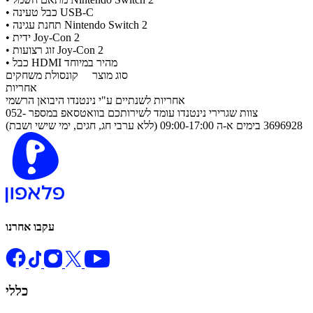
• כבל טעינה USB-C
• תחנת עגינה Nintendo Switch 2
• ידית Joy-Con 2
• זוג רצועות Joy-Con 2
• כבל HDMI מהיר במיוחד
סוג מוצר
קונסולת משחקים
אחריות
אחריות לשנתיים ע"י נינטנדו היבואן הרשמי
​צוות שגרירי נינטנדו עומד לשירותכם בוואטסאפ במספר 052-
3696928 בימים א-ה 09:00-17:00 (ללא ערבי חג, חגים, ימי שישי ושבת)
עקבו אחרנו
כללי