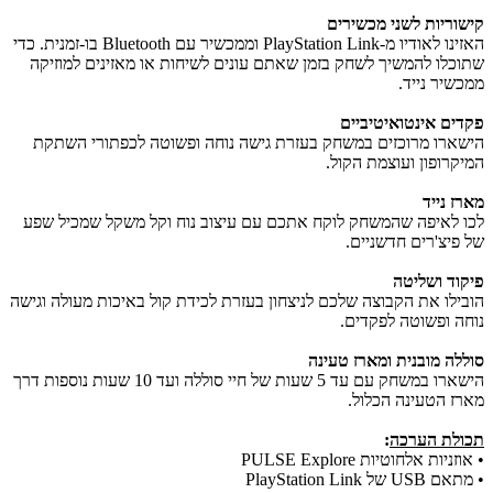
קישוריות לשני מכשירים
האזינו לאודיו מ-PlayStation Link וממכשיר עם Bluetooth בו-זמנית. כדי
שתוכלו להמשיך לשחק בזמן שאתם עונים לשיחות או מאזינים למוזיקה
ממכשיר נייד.
פקדים אינטואיטיביים
הישארו מרוכזים במשחק בעזרת גישה נוחה ופשוטה לכפתורי השתקת
המיקרופון ועוצמת הקול.
מארז נייד
לכו לאיפה שהמשחק לוקח אתכם עם עיצוב נוח וקל משקל שמכיל שפע
של פיצ'רים חדשניים.
פיקוד ושליטה
הובילו את הקבוצה שלכם לניצחון בעזרת לכידת קול באיכות מעולה וגישה
נוחה ופשוטה לפקדים.
סוללה מובנית ומארז טעינה
הישארו במשחק עם עד 5 שעות של חיי סוללה ועד 10 שעות נוספות דרך
מארז הטעינה הכלול.
תכולת הערכה
:
• אוזניות אלחוטיות PULSE Explore
• מתאם USB של PlayStation Link