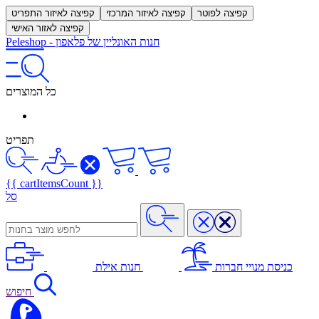
קפיצה לפוטר
קפיצה לאיזור המרכזי
קפיצה לאיזור התפריט
קפיצה לאזור האישי
חנות האונליין של פלאפון
-
Peleshop
כל המוצרים
תפריט
{{ cartItemsCount }}
סל
כניסת מנויי חברות
חנות אילת
חיפוש