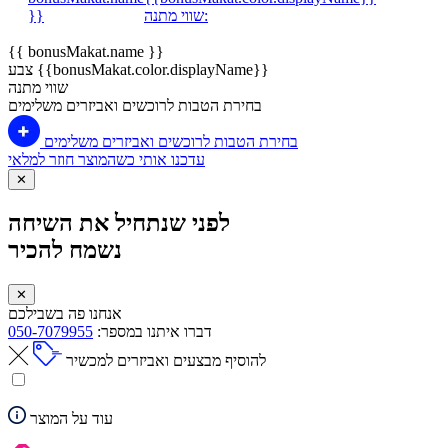
שווי מתנה:
}}
{{ bonusMakat.name }}
צבע {{bonusMakat.color.displayName}}
שווי מתנה
בחירת הטבות לרוכשים ואביזרים משלימים
בחירת הטבות לרוכשים ואביזרים משלימים
עדכנו אותי כשהמוצר חוזר למלאי
✕
לפני שנתחיל את השיחה
נשמח להכיר
✕
אנחנו פה בשבילכם
דברו איתנו במספר:
050-7079955
להוסיף מבצעים ואביזרים למכשיר
עוד על המוצר