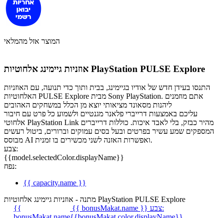
המוצר אזל מהמלאי
אוזניות גיימינג אלחוטיות PlayStation PULSE Explore
התנסו בעידן חדש של אודיו בגיימינג, בבית ותוך כדי תנועה, עם האוזניות
האלחוטיות PULSE Explore מבית Sony PlayStation. אתם מוזמנים
ליהנות מסאונד מציאותי יוצא מן הכלל במשחקים האהובים
עליכם באמצעות דרייברי פלאנר מגנטיים ולשמוע כל פרט עם חיבור
אלחוטי PlayStation Link מהיר כבזק, בלי לאבד איכות. כוללות דרייברים
המספקים שמע עשיר בפרטים ובעל בסים עמוקים וברורים, ביטול רעשים
מבוסס AI ואפשרות האזנה לשני מכשירים בו זמנית.
צבע:
{{model.selectedColor.displayName}}
נפח:
{{ capacity.name }}
מתנה - אוזניות גיימינג אלחוטיות PlayStation PULSE Explore
צבע:
{{ bonusMakat.name }}
{{
bonusMakat.name
{{bonusMakat.color.displayName}}