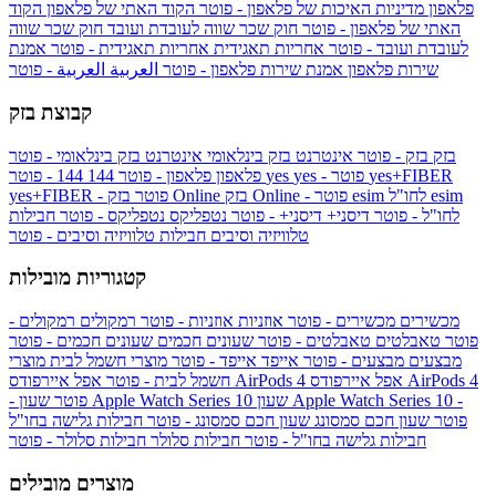
פלאפון
מדיניות האיכות של פלאפון - פוטר
הקוד האתי של פלאפון
הקוד
האתי של פלאפון - פוטר
חוק שכר שווה לעובדת ועובד
חוק שכר שווה
לעובדת ועובד - פוטר
אחריות תאגידית
אחריות תאגידית - פוטר
אמנת
שירות פלאפון
אמנת שירות פלאפון - פוטר
العربية
العربية - פוטר
קבוצת בזק
בזק
בזק - פוטר
אינטרנט בזק בינלאומי
אינטרנט בזק בינלאומי - פוטר
yes+FIBER
yes - פוטר
yes
144 - פוטר
פלאפון
פלאפון - פוטר
144
esim
esim לחו"ל
בזק Online - פוטר
בזק Online
yes+FIBER - פוטר
לחו"ל - פוטר
דיסני+
דיסני+ - פוטר
נטפליקס
נטפליקס - פוטר
חבילות
טלוויזיה וסיבים
חבילות טלוויזיה וסיבים - פוטר
קטגוריות מובילות
מכשירים
מכשירים - פוטר
אוזניות
אוזניות - פוטר
רמקולים
רמקולים -
פוטר
טאבלטים
טאבלטים - פוטר
שעונים חכמים
שעונים חכמים - פוטר
מבצעים
מבצעים - פוטר
אייפד
אייפד - פוטר
מוצרי חשמל לבית
מוצרי
אפל איירפודס AirPods 4
אפל איירפודס AirPods 4
חשמל לבית - פוטר
שעון Apple Watch Series 10 -
שעון Apple Watch Series 10
- פוטר
פוטר
שעון חכם סמסונג
שעון חכם סמסונג - פוטר
חבילות גלישה בחו"ל
חבילות גלישה בחו"ל - פוטר
חבילות סלולר
חבילות סלולר - פוטר
מוצרים מובילים