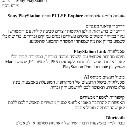
Sony PlayStation
מותג
מידע נוסף
אוזניות גיימינג אלחוטיות PULSE Explore מבית Sony PlayStation
דרייברי פלאנר מגנטיים
דרייברים בהשראת אולפן הקלטות יוצרים סביבה קולית עם דיסטורשן
נמוך במיוחד ומפיקים פרטים עשירים ובסים עמוקים וברורים, כדי שתוכלו
לשמוע בדיוק את מה שמפתחי המשחק התכוונו שתשמעו.
טכנולוגיית PlayStation Link
תיהנו מחיבור אלחוטי עם השהיה נמוכה במיוחד, במהירות הבזק ובלי
לאבד איכות. אפשר להתחבר לקונסולת PS5, למחשב PC, למחשב Mac
ול-PlayStation Portal remote player.
ביטול רעשים מבוסס AI
טכנולוגיית ביטול הרעשים של המיקרופון, המופעלת באמצעות בינה
מלאכותית, תאפשר לכם להישמע חזק וברור.
קישוריות למספר מכשירים
האפשרות להתחבר באופן אלחוטי למגוון מכשירים תאפשר לכם ללכת
לאן שההרפתקה תוביל אתכם.
Bluetooth
עברו לנייד באמצעות חיבור ישיר של האוזניות לטלפון או לטאבלט.