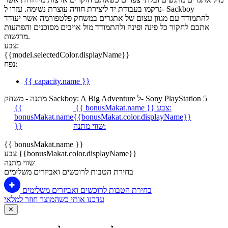
נרקמו בעבודת יד ליצירת חוויה עוצרת נשימה. עזרו ל- Sackboy
להתמודד עם מגוון עצום של אתגרים במשחק פלטפורמה אשר יעודד
אתכם לחקור כל פינה ופינה ולהתמודד מול אויבים מסוכנים והפתעות
מרגשות.
צבע:
{{model.selectedColor.displayName}}
נפח:
{{ capacity.name }}
מתנה - משחק Sackboy: A Big Adventure ל- Sony PlayStation 5
צבע:
{{ bonusMakat.name }}
{{
bonusMakat.name
{{bonusMakat.color.displayName}}
שווי מתנה:
}}
{{ bonusMakat.name }}
צבע {{bonusMakat.color.displayName}}
שווי מתנה
בחירת הטבות לרוכשים ואביזרים משלימים
בחירת הטבות לרוכשים ואביזרים משלימים
עדכנו אותי כשהמוצר חוזר למלאי
✕