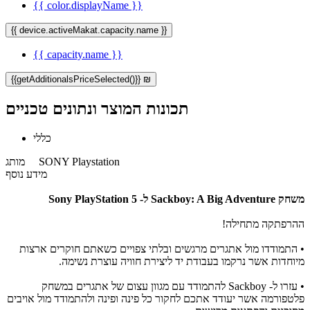
{{ color.displayName }}
{{ device.activeMakat.capacity.name }}
{{ capacity.name }}
{{getAdditionalsPriceSelected()}} ₪
תכונות המוצר ונתונים טכניים
כללי
SONY Playstation
מותג
מידע נוסף
משחק Sackboy: A Big Adventure
ל- Sony PlayStation 5
ההרפתקה מתחילה!
• התמודדו מול אתגרים מרגשים ובלתי צפויים כשאתם חוקרים ארצות
מיוחדות אשר נרקמו בעבודת יד ליצירת חוויה עוצרת נשימה.
• עזרו ל- Sackboy להתמודד עם מגוון עצום של אתגרים במשחק
פלטפורמה אשר יעודד אתכם לחקור כל פינה ופינה ולהתמודד מול אויבים