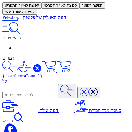
קפיצה לפוטר
קפיצה לאיזור המרכזי
קפיצה לאיזור התפריט
קפיצה לאזור האישי
חנות האונליין של פלאפון
-
Peleshop
כל המוצרים
תפריט
{{ cartItemsCount }}
סל
כניסת מנויי חברות
חנות אילת
חיפוש