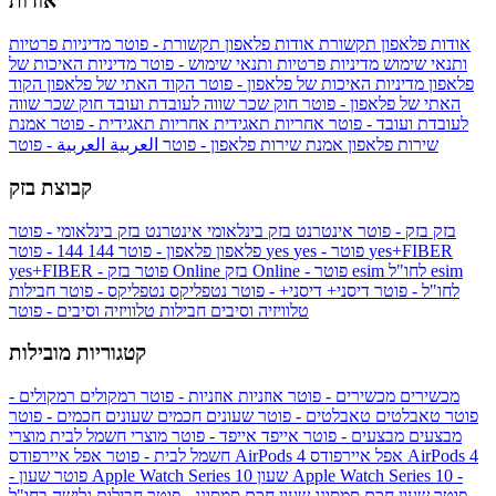
אודות
אודות פלאפון תקשורת
אודות פלאפון תקשורת - פוטר
מדיניות פרטיות
ותנאי שימוש
מדיניות פרטיות ותנאי שימוש - פוטר
מדיניות האיכות של
פלאפון
מדיניות האיכות של פלאפון - פוטר
הקוד האתי של פלאפון
הקוד
האתי של פלאפון - פוטר
חוק שכר שווה לעובדת ועובד
חוק שכר שווה
לעובדת ועובד - פוטר
אחריות תאגידית
אחריות תאגידית - פוטר
אמנת
שירות פלאפון
אמנת שירות פלאפון - פוטר
العربية
العربية - פוטר
קבוצת בזק
בזק
בזק - פוטר
אינטרנט בזק בינלאומי
אינטרנט בזק בינלאומי - פוטר
yes+FIBER
yes - פוטר
yes
144 - פוטר
פלאפון
פלאפון - פוטר
144
esim
esim לחו"ל
בזק Online - פוטר
בזק Online
yes+FIBER - פוטר
לחו"ל - פוטר
דיסני+
דיסני+ - פוטר
נטפליקס
נטפליקס - פוטר
חבילות
טלוויזיה וסיבים
חבילות טלוויזיה וסיבים - פוטר
קטגוריות מובילות
מכשירים
מכשירים - פוטר
אוזניות
אוזניות - פוטר
רמקולים
רמקולים -
פוטר
טאבלטים
טאבלטים - פוטר
שעונים חכמים
שעונים חכמים - פוטר
מבצעים
מבצעים - פוטר
אייפד
אייפד - פוטר
מוצרי חשמל לבית
מוצרי
אפל איירפודס AirPods 4
אפל איירפודס AirPods 4
חשמל לבית - פוטר
שעון Apple Watch Series 10 -
שעון Apple Watch Series 10
- פוטר
פוטר
שעון חכם סמסונג
שעון חכם סמסונג - פוטר
חבילות גלישה בחו"ל