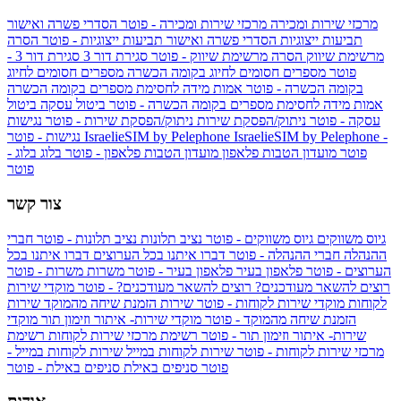
מרכזי שירות ומכירה
מרכזי שירות ומכירה - פוטר
הסדרי פשרה ואישור
תביעות ייצוגיות
הסדרי פשרה ואישור תביעות ייצוגיות - פוטר
הסרה
מרשימת שיווק
הסרה מרשימת שיווק - פוטר
סגירת דור 3
סגירת דור 3 -
פוטר
מספרים חסומים לחיוג בקומה הכשרה
מספרים חסומים לחיוג
בקומה הכשרה - פוטר
אמות מידה לחסימת מספרים בקומה הכשרה
אמות מידה לחסימת מספרים בקומה הכשרה - פוטר
ביטול עסקה
ביטול
עסקה - פוטר
ניתוק/הפסקת שירות
ניתוק/הפסקת שירות - פוטר
נגישות
IsraelieSIM by Pelephone -
IsraelieSIM by Pelephone
נגישות - פוטר
פוטר
מועדון הטבות פלאפון
מועדון הטבות פלאפון - פוטר
בלוג
בלוג -
פוטר
צור קשר
גיוס משווקים
גיוס משווקים - פוטר
נציב תלונות
נציב תלונות - פוטר
חברי
ההנהלה
חברי ההנהלה - פוטר
דברו איתנו בכל הערוצים
דברו איתנו בכל
הערוצים - פוטר
פלאפון בעיר
פלאפון בעיר - פוטר
משרות
משרות - פוטר
רוצים להשאר מעודכנים?
רוצים להשאר מעודכנים? - פוטר
מוקדי שירות
לקוחות
מוקדי שירות לקוחות - פוטר
שירות הזמנת שיחה מהמוקד
שירות
הזמנת שיחה מהמוקד - פוטר
מוקדי שירות- איתור וזימון תור
מוקדי
שירות- איתור וזימון תור - פוטר
רשימת מרכזי שירות לקוחות
רשימת
מרכזי שירות לקוחות - פוטר
שירות לקוחות במייל
שירות לקוחות במייל -
פוטר
סניפים באילת
סניפים באילת - פוטר