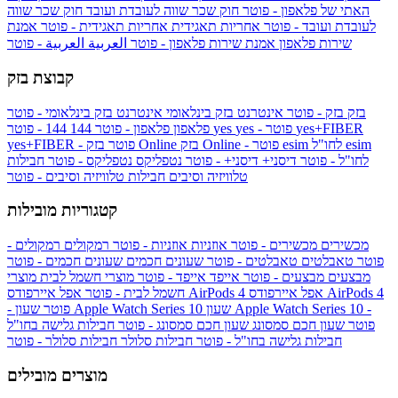
האתי של פלאפון - פוטר
חוק שכר שווה לעובדת ועובד
חוק שכר שווה
לעובדת ועובד - פוטר
אחריות תאגידית
אחריות תאגידית - פוטר
אמנת
שירות פלאפון
אמנת שירות פלאפון - פוטר
العربية
العربية - פוטר
קבוצת בזק
בזק
בזק - פוטר
אינטרנט בזק בינלאומי
אינטרנט בזק בינלאומי - פוטר
yes+FIBER
yes - פוטר
yes
144 - פוטר
פלאפון
פלאפון - פוטר
144
esim
esim לחו"ל
בזק Online - פוטר
בזק Online
yes+FIBER - פוטר
לחו"ל - פוטר
דיסני+
דיסני+ - פוטר
נטפליקס
נטפליקס - פוטר
חבילות
טלוויזיה וסיבים
חבילות טלוויזיה וסיבים - פוטר
קטגוריות מובילות
מכשירים
מכשירים - פוטר
אוזניות
אוזניות - פוטר
רמקולים
רמקולים -
פוטר
טאבלטים
טאבלטים - פוטר
שעונים חכמים
שעונים חכמים - פוטר
מבצעים
מבצעים - פוטר
אייפד
אייפד - פוטר
מוצרי חשמל לבית
מוצרי
אפל איירפודס AirPods 4
אפל איירפודס AirPods 4
חשמל לבית - פוטר
שעון Apple Watch Series 10 -
שעון Apple Watch Series 10
- פוטר
פוטר
שעון חכם סמסונג
שעון חכם סמסונג - פוטר
חבילות גלישה בחו"ל
חבילות גלישה בחו"ל - פוטר
חבילות סלולר
חבילות סלולר - פוטר
מוצרים מובילים