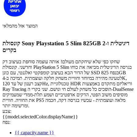
המוצר אזל מהמלאי
קונסולת Sony Playstation 5 Slim 825GB דיגיטלית ו-2
בקרים
שחקו כפי שלא שיחקתם מעולם! אותה עוצמה סוחפת בעיצוב דק
וחדשני. קונסולת PlayStation 5 Slim בגרסה הדיגיטלית מביאה את כוחו
של הדור הבא בעיצוב קומפקטי ואלגנטי, עם כונן SSD בנפח 825GB
לטעינה מהירה במיוחד וחוויית משחק חלקה ועוצמתית. תמיכה ב‑4K,
קצב רענון של עד 120Hz, טכנולוגיית HDR וריאליזם מתקדם באמצעות
Ray Tracing הופכים כל משחק לעולם חי ונושם. שני בקרי ה‑DualSense
מוסיפים משוב הפטי, הדקים אדפטיביים ושמע תלת‑ממדי שמעמיקים
את החוויה. חוויית PS5 מלאה ועוצמתית - עכשיו בגרסה דקה, חכמה
ומרשימה יותר.
צבע:
{{model.selectedColor.displayName}}
נפח:
{{ capacity.name }}