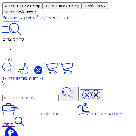
קפיצה לפוטר
קפיצה לאיזור המרכזי
קפיצה לאיזור התפריט
קפיצה לאזור האישי
חנות האונליין של פלאפון
-
Peleshop
כל המוצרים
תפריט
{{ cartItemsCount }}
סל
כניסת מנויי חברות
חנות אילת
חיפוש