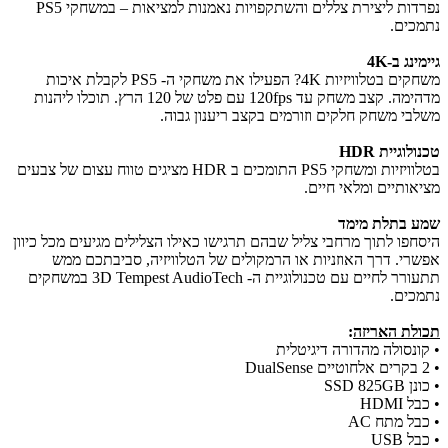
נפרדות ליצירת צללים והשתקפויות נאמנות למציאות – במשחקי PS5
נתמכים.
גיימינג ב-4K
משחקים בטלוויזיות 4K? הפעילו את משחקי ה- PS5 לקבלת איכות
מדהימה. קצב משחק עד 120fps עם פלט של 120 הרץ. תוכלו ליהנות
משלבי משחק חלקים וזורמים בקצב ריענון גבוה.
טכנולוגיית HDR
בטלוויזיות ומשחקי PS5 התומכים ב HDR מציגים טווח עצום של צבעים
מציאותיים ומלאי חיים.
שמע בתלת מימד
היסחפו לתוך מרחבי צליל שבהם תרגישו כאילו הצלילים מגיעים מכל כיוון
אפשרי. דרך האוזניות או הרמקולים של הטלוויזיה, סביבתכם ממש
תתעורר לחיים עם טכנולוגיית ה- 3D Tempest AudioTech במשחקים
נתמכים.
תכולת האריזה
:
• קונסולה מהדורה דיגיטלית
• 2 בקרים אלחוטיים DualSense
• כונן SSD 825GB
• כבל HDMI
• כבל מתח AC
• כבל USB