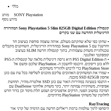
כללי
SONY Playstation
מותג
מידע נוסף
קונסולת Sony Playstation 5 Slim 825GB Digital Edition המהדורה
הדיגיטלית החדשה עם שני בקרים
• שחקו כפי שלא שחקתם מעולם, אותה עוצמה סוחפת בעיצוב חד
וחדשני! עם Sony Playstation 5
במהדורה הדיגיטלית, השחקנים מקבלים
טכנולוגיית משחק עוצמתית, בתוך קונסולה חדשה SLIM בעיצוב
קומפקטי ואלגנטי.
​• ה-PS5 Digital Edition היא גרסה דיגיטלית מלאה של קונסולת ה-PS5
ללא כונן דיסקים. היכנסו לחשבון ה- PlayStation שלכם ומשם אל
PlayStation Store כדי לרכוש ולהוריד משחקים.
• שמרו את המשחקים האהובים עליכם מוכנים לשליפה בכל עת עם כונן
אחסון SSD 825GB מובנה.
• התנסו בטעינה במהירות האור עם כונן SSD אולטרה-מהיר, תחושת
אפיפיות, משחקיות עמוקה יותר, בקר משחק אלחוטי DualSense‎ עם
תמיכה במשוב הפטי, הדקים אדפטיביים ושמע תלת מימד וכן בדור חדש
לחלוטין של משחקי PlayStation מדהימים.
RayTracing
היסחפו לתוך עולמות ברמת ריאליזם חדשה עם הדמיה של קרני אור