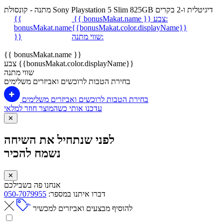
מתנה - קונסולת Sony Playstation 5 Slim 825GB דיגיטלית ו-2 בקרים
צבע:
{{ bonusMakat.name }}
{{
bonusMakat.name
{{bonusMakat.color.displayName}}
שווי מתנה:
}}
{{ bonusMakat.name }}
צבע {{bonusMakat.color.displayName}}
שווי מתנה
בחירת הטבות לרוכשים ואביזרים משלימים
בחירת הטבות לרוכשים ואביזרים משלימים
עדכנו אותי כשהמוצר חוזר למלאי
✕
לפני שנתחיל את השיחה
נשמח להכיר
✕
אנחנו פה בשבילכם
דברו איתנו במספר:
050-7079955
להוסיף מבצעים ואביזרים למכשיר