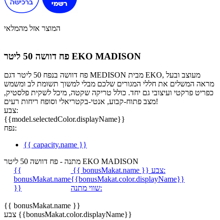
המוצר אזל מהמלאי
פח דוושה 50 ליטר EKO MADISON
פח דוושה בנפח 50 ליטר דגם MEDISON מבית EKO, מעוצב ובעל
מראה המשלים את חללי המגורים שלכם מבלי למשוך תשומת לב ומשמש
כפריט פרקטי ועיצובי גם יחד. כולל טריקה שקטה, מיכל לשקית פלסטיק,
מצב פתוח-קבוע, אנטי-בקטריאלי וסופח ריחות רעים!
צבע:
{{model.selectedColor.displayName}}
נפח:
{{ capacity.name }}
מתנה - פח דוושה 50 ליטר EKO MADISON
צבע:
{{ bonusMakat.name }}
{{
bonusMakat.name
{{bonusMakat.color.displayName}}
שווי מתנה:
}}
{{ bonusMakat.name }}
צבע {{bonusMakat.color.displayName}}