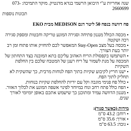
שנה אחריות ע"י היבואן הרשמי בנדא מדנטיק. מוקד התמיכה: 073-
2660699
תכונות נוספות
פח דוושה בנפח 50 ליטר דגם MEDISON מבית EKO​
• מכסה הכולל מנגנון פתיחה וסגירה המונע טריקה וחבטות ומספק סגירה
רכה ושקטה
• מכסה בעל מצב Stay-Open המאפשר לכם להחזיק אותו פתוח זמן רב
יותר בעת הצורך.
• השתמשו בקפסולת הריח האהוב עליכם בתא המובנה בצד התחתון של
המכסה על מנת לשמור על ריח רענן של המטבח שלכם בין החלפת
השקיות
• ישנו חריץ לקיבוע שקיות בתוך הפח לנוחות מרבית, כך שהשקית לא
תחליק לתוך הפח.
• כולל פח פנימי מוגבה וקל עם ידיות להחלפת שקיות בנוחות.
• הפח כולל פתח רחב ונוח במיוחד לפינוי אשפה המונע את לכלוך האזור.
• מנגנון הדוושה עמיד ומתוכנן כך שישמש אתכם באופן יומיומי לאורך
שנים.
מידות (כאשר סגור)
:
• רוחב: 43.2 ס"מ
• אורך: 35.6 ס"מ
• גובה: 63.5 ס"מ