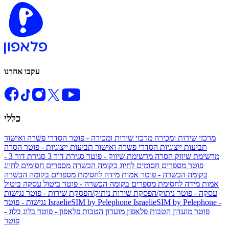
עקבו אחרנו
כללי
מרכזי שירות ומכירה
מרכזי שירות ומכירה - פוטר
הסדרי פשרה ואישור
תביעות ייצוגיות
הסדרי פשרה ואישור תביעות ייצוגיות - פוטר
הסרה
מרשימת שיווק
הסרה מרשימת שיווק - פוטר
סגירת דור 3
סגירת דור 3 -
פוטר
מספרים חסומים לחיוג בקומה הכשרה
מספרים חסומים לחיוג
בקומה הכשרה - פוטר
אמות מידה לחסימת מספרים בקומה הכשרה
אמות מידה לחסימת מספרים בקומה הכשרה - פוטר
ביטול עסקה
ביטול
עסקה - פוטר
ניתוק/הפסקת שירות
ניתוק/הפסקת שירות - פוטר
נגישות
IsraelieSIM by Pelephone -
IsraelieSIM by Pelephone
נגישות - פוטר
פוטר
מועדון הטבות פלאפון
מועדון הטבות פלאפון - פוטר
בלוג
בלוג -
פוטר