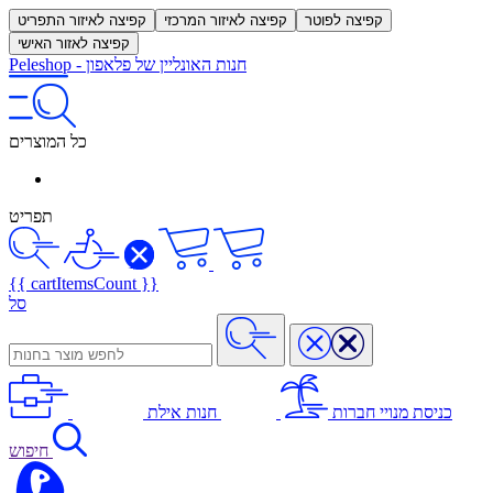
קפיצה לפוטר
קפיצה לאיזור המרכזי
קפיצה לאיזור התפריט
קפיצה לאזור האישי
חנות האונליין של פלאפון
-
Peleshop
כל המוצרים
תפריט
{{ cartItemsCount }}
סל
כניסת מנויי חברות
חנות אילת
חיפוש