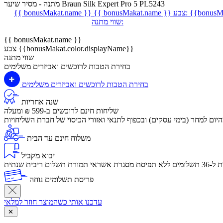
מתנה - מסיר שיער Braun Silk Expert Pro 5 PL5243
{{bonusMa
צבע:
{{ bonusMakat.name }}
{{ bonusMakat.name }}
שווי מתנה:
{{ bonusMakat.name }}
צבע {{bonusMakat.color.displayName}}
שווי מתנה
בחירת הטבות לרוכשים ואביזרים משלימים
בחירת הטבות לרוכשים ואביזרים משלימים
שנה אחריות
שליחות חינם לרוכשים ב-599 ₪ ומעלה
יום למחר (בימי עסקים) ובכפוף לתנאי ואזורי הכיסוי של חברת השליחויות
משלוח חינם עד הבית
יבוא מקביל
לום ריבית שנתית
פריסת תשלומים נוחה
עדכנו אותי כשהמוצר חוזר למלאי
✕