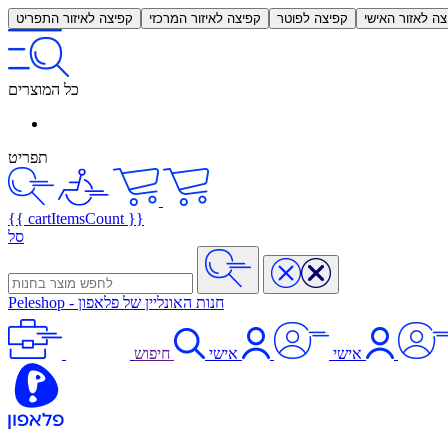
צה לאזור האישי
קפיצה לפוטר
קפיצה לאיזור המרכזי
קפיצה לאיזור התפריט
כל המוצרים
תפריט
{{ cartItemsCount }}
סל
חנות האונליין של פלאפון
-
Peleshop
אישי
אישי
חיפוש