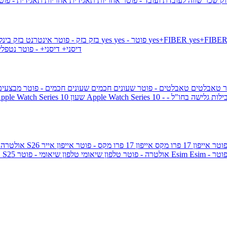
ק שכר שווה לעובדת ועובד - פוטר
אחריות תאגידית
אחריות תאגידית - פו
yes+FIBER
yes - פוטר
yes
144 - פוטר
בזק
בזק - פוטר
אינטרנט בזק בינל
דיסני+
דיסני+ - פוטר
נטפל
ר
טאבלטים
טאבלטים - פוטר
שעונים חכמים
שעונים חכמים - פוטר
מבצעי
ילות גלישה בחו"ל -
שעון ple Watch Series 10
אייפון 17 פרו מקס
אייפון 17 פרו מקס - פוטר
אייפון אייר
גלקסי S26 אולטרה
Esi - פוטר
Esim
טלפון שיאומי - פוטר
גלקסי S25 אולטרה - פוטר
טלפון שיאומי
ג