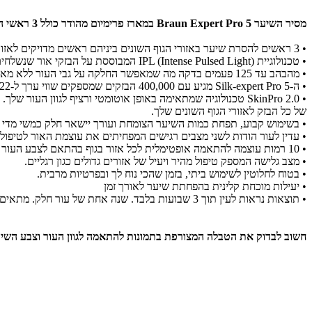
מסיר השיער Braun Expert Pro 5 במארז פרימיום מהודר כולל 3 ראשי הסרה!
• 3 ראשים להסרת שיער באזורי הגוף השונים ביניהם ראשים מדויקים לאזורים קטנים ורגישים יותר כמו הפנים ואזור הביקיני, ראש סטנדרטי לבתי השחי וראש רחב לאזורי גוף גדולים יותר כמו החזה או אזור הרגליים העליון.
• טכנולוגיית IPL (Intense Pulsed Light) המבוססת על הבזקי אור שנשלחים לשורש השיערה ומונעים צמיחה מחודשת של השיער.
•
מהבהב עד 125 פעמים בדקה מה שמאפשר החלקה על גבי העור ללא מאמץ ופחות אזורים שהתפספסו.
•
ה-Silk-expert Pro 5 מגיע עם 400,000 הבזקים שמספקים שווי ערך ל-22 שנות טיפולי גוף מלא.
•
של כל הבזק לאזורי הגוף השונים שלך.
• בשימוש קבוע, תפחת כמות השיער הצומחת ועורך יישאר חלק כמשי מדי יו
•
עדין לעור הודות לשני מצבים רגישים המפחיתים את עוצמת האור לטיפול עד
• 10 רמות עוצמה להתאמה אופטימלית לכל אזור בגוף בהתאם לצבע העור בעזרת חיישן ייחודי בטכנולוגיית SensoAdapt
• מצב גלישה המספק טיפול מהיר ויעיל של אזורים גדולים כגון רגליים.
• בטוח לחלוטין לשימוש ביתי, בזמן שהכי נוח לך ובפרטיות מרבית.
• יעילות מוכחת קלינית בהפחתת שיער לאורך זמן
•
תוצאות נראות לעין תוך 3 שבועות בלבד. שנה אחת של עור חלק. מתאים למגוון רחב של גווני עור מעור בהיר עד כהה בינוני, עם שיער שנע בין בלונד טבעי לחום כהה או שחור.
חשוב לבדוק את הטבלה המצורפת בתמונות להתאמה לגוון העור וצבע השיע