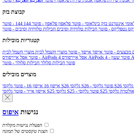
טר
אמנת שירות פלאפון
אמנת שירות פלאפון - פוטר
العربية
العربية - פוטר
קבוצת בזק
אומי
אינטרנט בזק בינלאומי - פוטר
פלאפון
פלאפון - פוטר
144
יקס
נטפליקס - פוטר
חבילות טלוויזיה וסיבים
חבילות טלוויזיה וסיבים - פוטר
קטגוריות מובילות
ם
מבצעים - פוטר
אייפד
אייפד - פוטר
מוצרי חשמל לבית
מוצרי חשמל לבית
Ap
אפל איירפודס AirPods 4 - פוטר
אפל איירפודס AirPods 4
- פוטר
פוטר
חבילות סלולר
חבילות סלולר - פוטר
מוצרים מובילים
גלקסי S26 - פוטר
גלקסי S26
אייפון 16
אייפון 16 - פוטר
לקסי S25 אולטרה
גלקסי S25 - פוטר
גלקסי S25
אייפון אייר - פוטר
נגישות
איפוס
הפעלת נגישות מקלדת
הצגת טקסטים של תמונה