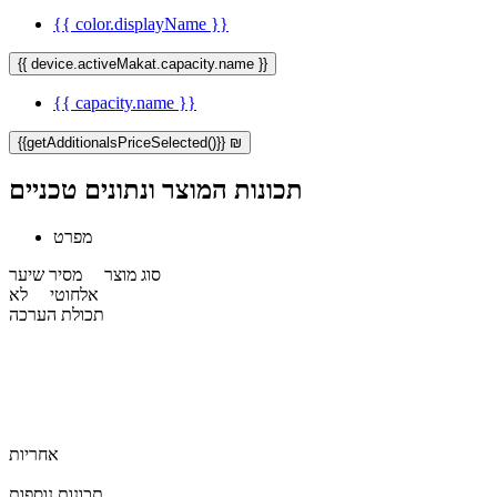
{{ color.displayName }}
{{ device.activeMakat.capacity.name }}
{{ capacity.name }}
{{getAdditionalsPriceSelected()}} ₪
תכונות המוצר ונתונים טכניים
מפרט
סוג מוצר
מסיר שיער
אלחוטי
לא
תכולת הערכה
אחריות
תכונות נוספות