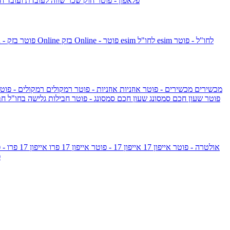
פלאפון - פוטר
חוק שכר שווה לעובדת ועובד
חו
esim לחו"ל - פוטר
esim לחו"ל
בזק Online - פוטר
בזק Online
yes+FIBER - פוטר
מכשירים
מכשירים - פוטר
אוזניות
אוזניות - פוטר
רמקולים
רמקולים - פוט
שעון Apple Watch Series 10 - פוטר
שעון חכם סמסונג
שעון חכם סמסונג - פוטר
חבילות גלישה בחו"ל
חב
גלקסי S26 אולטרה - פוטר
אייפון 17
אייפון 17 - פוטר
אייפון 17 פרו
אייפון 17 פרו - פוטר
m