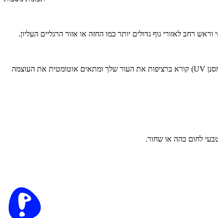
SkinPro 2.0 טכנולוגיה שמתאימה באופן אוטומטי ורציף לגוון העור שלך. גוון העור משתנה על פני הגוף, כך שחיישן SkinPro 2.0 (SensoAdapt) (עם מסנן UV) קורא ברציפות את העור שלך ומתאים אוטומטית את העוצמה