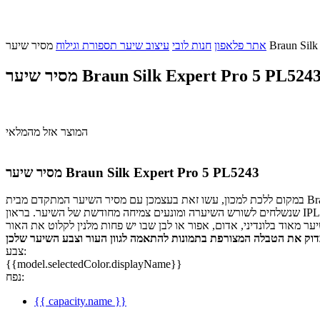
Braun Silk Exp
אתר פלאפון
חנות לובי
עיצוב שיער תספורת וגילוח
סיר שיער Braun Silk Expert Pro 5 PL5243
המוצר אזל מהמלאי
מסיר שיער Braun Silk Expert Pro 5 PL5243
במקום ללכת למכון, עשו זאת בעצמכן עם מסיר השיער המתקדם מבית Braun להסרת שיער בכל הגוף במארז פרימיום הכולל 3 ראשי הסרה גם לאזורים עדינים וקו ביקיני. מסיר בטכנולוגית IPL שמבוססת על הבזקי אור
שנשלחים לשורש השיערה ומונעים צמיחה מחודשת של השיער. בראון IPL מתאים למגוון רחב של גווני עור מגווני עור בהיר עד כהה בינוני, עם שיער שנע בין בלונד טבעי לחום כהה או שחור. טכנולוגיית IPL הכי פחות מתאימה
צבע:
{{model.selectedColor.displayName}}
נפח:
{{ capacity.name }}