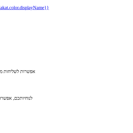
kat.color.displayName}}
​אפשרות לשליחות מה
לנוחיותכם, אפשרות ל-36 תשלומים ללא תפיסת מסגרת אשראי תמורת תש