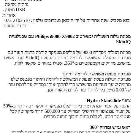
- נרתיק נשיאה
- מטען USB
אחריות
יבוא מקביל. שנה אחריות על ידי היבואן מ.ברוכים טלפון : 073-2102510
תכונות נוספות
מכונת גילוח חשמלית יבש/רטוב​ Philips i9000 X9002 עם טכנולוגיית
SkinIQ
מכונת הגילוח מסדרת 9000 של פיליפס מעניקה קירבה ברמת העור עם
מערכת הפעולה המשולשת להרמה וחיתוך בהפעלת SkinIQ ועם ראשים
גמישים, מדויקים וקומפקטיים ב-360°, אפילו באזורים שקשה לגלח.
מערכת פעולה משולשת להרמה וחיתוך
מערכת הגילוח בעלת הפעולה המשולשת להרמה וחיתוך בפטנט שלנו
מרימה שיער בעדינות מהשורש כדי לחתוך אותו במדויק עד לרמת עור
של 0.00 מ״מ, בלי לחתוך עור לקרבה לאורך זמן.
ציפוי Hydro SkinGlide
ההגנה על העור המתקדמת ביותר שלנו מעניקה החלקה רבה יותר ב-50%
על העור עם ציפוי הידרופילי המחזיק עד 500,000 חרוזי מיקרוטק לכל
סנטימטר רבוע, לקבלת פחות חיכוך ונוחות מרבית.
ראש גמיש ומדויק 360°
הראשים הקומפקטיים קטנים וגמישים, ומתאימים את עצמם לדפוסי