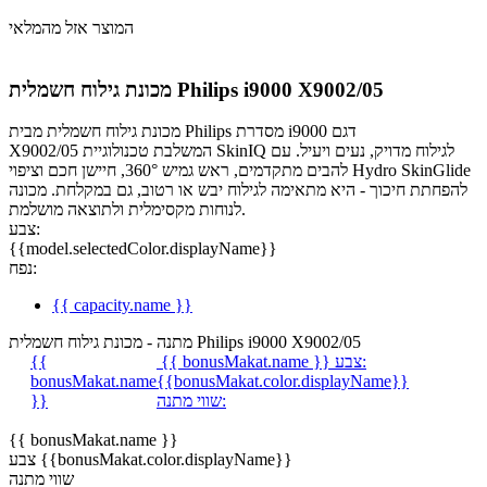
המוצר אזל מהמלאי
מכונת גילוח חשמלית Philips i9000 X9002/05
מכונת גילוח חשמלית מבית Philips מסדרת i9000 דגם
X9002/05 המשלבת טכנולוגיית SkinIQ לגילוח מדויק, נעים ויעיל. עם
להבים מתקדמים, ראש גמיש 360°, חיישן חכם וציפוי Hydro SkinGlide
להפחתת חיכוך - היא מתאימה לגילוח יבש או רטוב, גם במקלחת. מכונה
לנוחות מקסימלית ולתוצאה מושלמת.
צבע:
{{model.selectedColor.displayName}}
נפח:
{{ capacity.name }}
מתנה - מכונת גילוח חשמלית Philips i9000 X9002/05
צבע:
{{ bonusMakat.name }}
{{
bonusMakat.name
{{bonusMakat.color.displayName}}
שווי מתנה:
}}
{{ bonusMakat.name }}
צבע {{bonusMakat.color.displayName}}
שווי מתנה