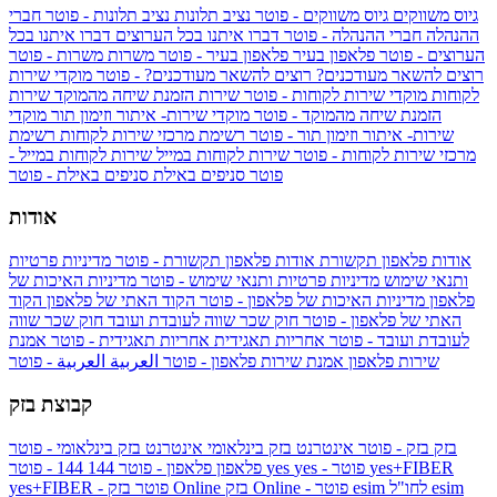
גיוס משווקים
גיוס משווקים - פוטר
נציב תלונות
נציב תלונות - פוטר
חברי
ההנהלה
חברי ההנהלה - פוטר
דברו איתנו בכל הערוצים
דברו איתנו בכל
הערוצים - פוטר
פלאפון בעיר
פלאפון בעיר - פוטר
משרות
משרות - פוטר
רוצים להשאר מעודכנים?
רוצים להשאר מעודכנים? - פוטר
מוקדי שירות
לקוחות
מוקדי שירות לקוחות - פוטר
שירות הזמנת שיחה מהמוקד
שירות
הזמנת שיחה מהמוקד - פוטר
מוקדי שירות- איתור וזימון תור
מוקדי
שירות- איתור וזימון תור - פוטר
רשימת מרכזי שירות לקוחות
רשימת
מרכזי שירות לקוחות - פוטר
שירות לקוחות במייל
שירות לקוחות במייל -
פוטר
סניפים באילת
סניפים באילת - פוטר
אודות
אודות פלאפון תקשורת
אודות פלאפון תקשורת - פוטר
מדיניות פרטיות
ותנאי שימוש
מדיניות פרטיות ותנאי שימוש - פוטר
מדיניות האיכות של
פלאפון
מדיניות האיכות של פלאפון - פוטר
הקוד האתי של פלאפון
הקוד
האתי של פלאפון - פוטר
חוק שכר שווה לעובדת ועובד
חוק שכר שווה
לעובדת ועובד - פוטר
אחריות תאגידית
אחריות תאגידית - פוטר
אמנת
שירות פלאפון
אמנת שירות פלאפון - פוטר
العربية
العربية - פוטר
קבוצת בזק
בזק
בזק - פוטר
אינטרנט בזק בינלאומי
אינטרנט בזק בינלאומי - פוטר
yes+FIBER
yes - פוטר
yes
144 - פוטר
פלאפון
פלאפון - פוטר
144
esim
esim לחו"ל
בזק Online - פוטר
בזק Online
yes+FIBER - פוטר