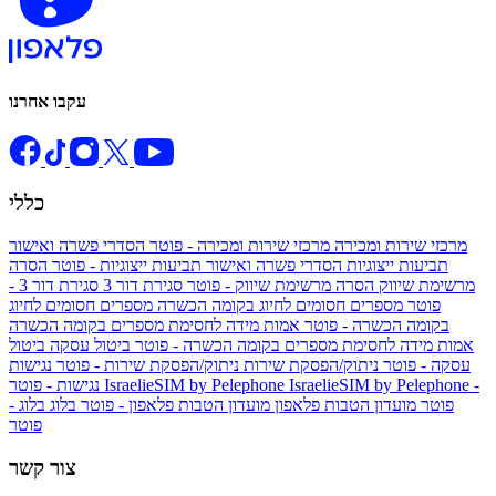
עקבו אחרנו
כללי
מרכזי שירות ומכירה
מרכזי שירות ומכירה - פוטר
הסדרי פשרה ואישור
תביעות ייצוגיות
הסדרי פשרה ואישור תביעות ייצוגיות - פוטר
הסרה
מרשימת שיווק
הסרה מרשימת שיווק - פוטר
סגירת דור 3
סגירת דור 3 -
פוטר
מספרים חסומים לחיוג בקומה הכשרה
מספרים חסומים לחיוג
בקומה הכשרה - פוטר
אמות מידה לחסימת מספרים בקומה הכשרה
אמות מידה לחסימת מספרים בקומה הכשרה - פוטר
ביטול עסקה
ביטול
עסקה - פוטר
ניתוק/הפסקת שירות
ניתוק/הפסקת שירות - פוטר
נגישות
IsraelieSIM by Pelephone -
IsraelieSIM by Pelephone
נגישות - פוטר
פוטר
מועדון הטבות פלאפון
מועדון הטבות פלאפון - פוטר
בלוג
בלוג -
פוטר
צור קשר