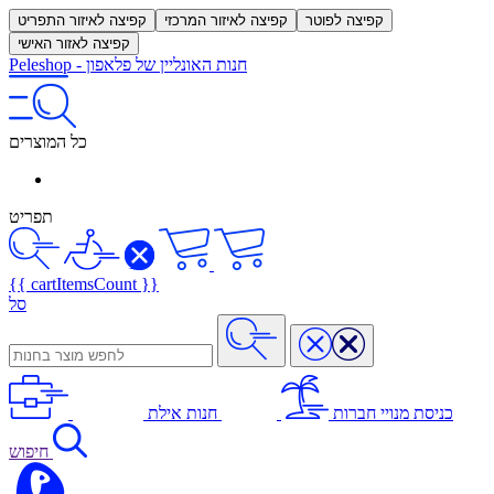
קפיצה לפוטר
קפיצה לאיזור המרכזי
קפיצה לאיזור התפריט
קפיצה לאזור האישי
חנות האונליין של פלאפון
-
Peleshop
כל המוצרים
תפריט
{{ cartItemsCount }}
סל
כניסת מנויי חברות
חנות אילת
חיפוש