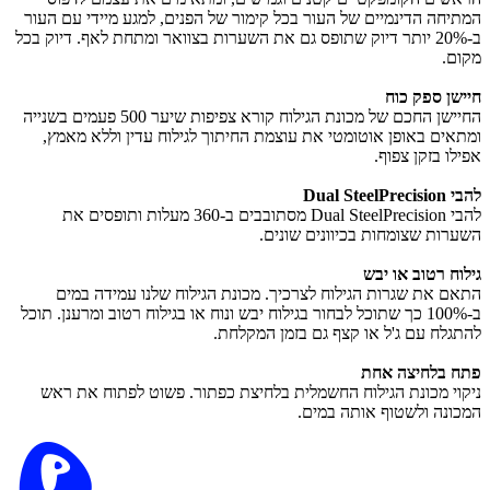
המתיחה הדינמיים של העור בכל קימור של הפנים, למגע מיידי עם העור
ב-20% יותר דיוק שתופס גם את השערות בצוואר ומתחת לאף. דיוק בכל
מקום.
חיישן ספק כוח
החיישן החכם של מכונת הגילוח קורא צפיפות שיער 500 פעמים בשנייה
ומתאים באופן אוטומטי את עוצמת החיתוך לגילוח עדין וללא מאמץ,
אפילו בזקן צפוף.
להבי Dual SteelPrecision
להבי Dual SteelPrecision מסתובבים ב-360 מעלות ותופסים את
השערות שצומחות בכיוונים שונים.
גילוח רטוב או יבש
התאם את שגרות הגילוח לצרכיך. מכונת הגילוח שלנו עמידה במים
ב-100% כך שתוכל לבחור בגילוח יבש ונוח או בגילוח רטוב ומרענן. תוכל
להתגלח עם ג'ל או קצף גם בזמן המקלחת.
פתח בלחיצה אחת
ניקוי מכונת הגילוח החשמלית בלחיצת כפתור. פשוט לפתוח את ראש
המכונה ולשטוף אותה במים.