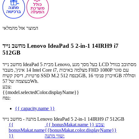
המוצר אזל מהמלאי
מחשב נייד Lenovo IdeaPad 5 2-in-1 14IRH9 i7
512GB
מחשב נייד IdeaPad 5 מבית Lenovo, בעל מסך מגע LCD מסתובב בגודל
14 אינץ', מעבד Intel Core i7, מצלמה באיכות FHD 1080P עם סוגר
פרטיות, דיסק קשיח SSD M.2 בנפח 512GB, זיכרון פנימי 16GB וסוללה
בעוצמה של 57Wh.
צבע:
{{model.selectedColor.displayName}}
נפח:
{{ capacity.name }}
מתנה - מחשב נייד Lenovo IdeaPad 5 2-in-1 14IRH9 i7 512GB
צבע:
{{ bonusMakat.name }}
{{
bonusMakat.name
{{bonusMakat.color.displayName}}
שווי מתנה:
}}