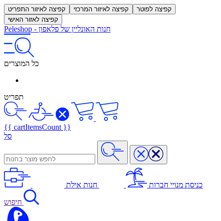
קפיצה לפוטר
קפיצה לאיזור המרכזי
קפיצה לאיזור התפריט
קפיצה לאזור האישי
חנות האונליין של פלאפון
-
Peleshop
כל המוצרים
תפריט
{{ cartItemsCount }}
סל
כניסת מנויי חברות
חנות אילת
חיפוש