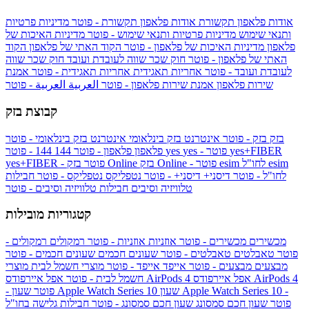
אודות פלאפון תקשורת
אודות פלאפון תקשורת - פוטר
מדיניות פרטיות
ותנאי שימוש
מדיניות פרטיות ותנאי שימוש - פוטר
מדיניות האיכות של
פלאפון
מדיניות האיכות של פלאפון - פוטר
הקוד האתי של פלאפון
הקוד
האתי של פלאפון - פוטר
חוק שכר שווה לעובדת ועובד
חוק שכר שווה
לעובדת ועובד - פוטר
אחריות תאגידית
אחריות תאגידית - פוטר
אמנת
שירות פלאפון
אמנת שירות פלאפון - פוטר
العربية
العربية - פוטר
קבוצת בזק
בזק
בזק - פוטר
אינטרנט בזק בינלאומי
אינטרנט בזק בינלאומי - פוטר
yes+FIBER
yes - פוטר
yes
144 - פוטר
פלאפון
פלאפון - פוטר
144
esim
esim לחו"ל
בזק Online - פוטר
בזק Online
yes+FIBER - פוטר
לחו"ל - פוטר
דיסני+
דיסני+ - פוטר
נטפליקס
נטפליקס - פוטר
חבילות
טלוויזיה וסיבים
חבילות טלוויזיה וסיבים - פוטר
קטגוריות מובילות
מכשירים
מכשירים - פוטר
אוזניות
אוזניות - פוטר
רמקולים
רמקולים -
פוטר
טאבלטים
טאבלטים - פוטר
שעונים חכמים
שעונים חכמים - פוטר
מבצעים
מבצעים - פוטר
אייפד
אייפד - פוטר
מוצרי חשמל לבית
מוצרי
אפל איירפודס AirPods 4
אפל איירפודס AirPods 4
חשמל לבית - פוטר
שעון Apple Watch Series 10 -
שעון Apple Watch Series 10
- פוטר
פוטר
שעון חכם סמסונג
שעון חכם סמסונג - פוטר
חבילות גלישה בחו"ל