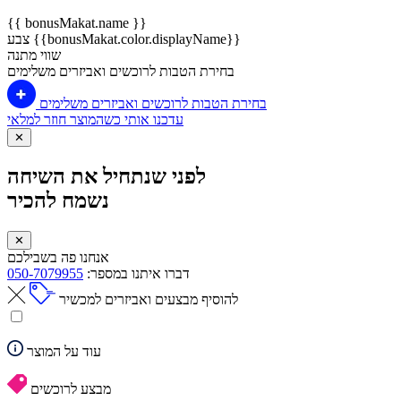
{{ bonusMakat.name }}
צבע {{bonusMakat.color.displayName}}
שווי מתנה
בחירת הטבות לרוכשים ואביזרים משלימים
בחירת הטבות לרוכשים ואביזרים משלימים
עדכנו אותי כשהמוצר חוזר למלאי
✕
לפני שנתחיל את השיחה
נשמח להכיר
✕
אנחנו פה בשבילכם
דברו איתנו במספר:
050-7079955
להוסיף מבצעים ואביזרים למכשיר
עוד על המוצר
מבצע לרוכשים