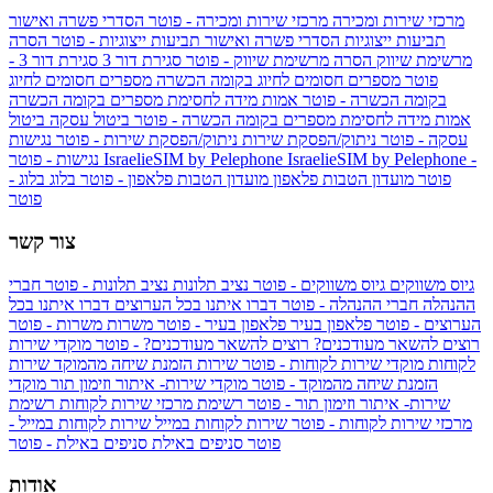
מרכזי שירות ומכירה
מרכזי שירות ומכירה - פוטר
הסדרי פשרה ואישור
תביעות ייצוגיות
הסדרי פשרה ואישור תביעות ייצוגיות - פוטר
הסרה
מרשימת שיווק
הסרה מרשימת שיווק - פוטר
סגירת דור 3
סגירת דור 3 -
פוטר
מספרים חסומים לחיוג בקומה הכשרה
מספרים חסומים לחיוג
בקומה הכשרה - פוטר
אמות מידה לחסימת מספרים בקומה הכשרה
אמות מידה לחסימת מספרים בקומה הכשרה - פוטר
ביטול עסקה
ביטול
עסקה - פוטר
ניתוק/הפסקת שירות
ניתוק/הפסקת שירות - פוטר
נגישות
IsraelieSIM by Pelephone -
IsraelieSIM by Pelephone
נגישות - פוטר
פוטר
מועדון הטבות פלאפון
מועדון הטבות פלאפון - פוטר
בלוג
בלוג -
פוטר
צור קשר
גיוס משווקים
גיוס משווקים - פוטר
נציב תלונות
נציב תלונות - פוטר
חברי
ההנהלה
חברי ההנהלה - פוטר
דברו איתנו בכל הערוצים
דברו איתנו בכל
הערוצים - פוטר
פלאפון בעיר
פלאפון בעיר - פוטר
משרות
משרות - פוטר
רוצים להשאר מעודכנים?
רוצים להשאר מעודכנים? - פוטר
מוקדי שירות
לקוחות
מוקדי שירות לקוחות - פוטר
שירות הזמנת שיחה מהמוקד
שירות
הזמנת שיחה מהמוקד - פוטר
מוקדי שירות- איתור וזימון תור
מוקדי
שירות- איתור וזימון תור - פוטר
רשימת מרכזי שירות לקוחות
רשימת
מרכזי שירות לקוחות - פוטר
שירות לקוחות במייל
שירות לקוחות במייל -
פוטר
סניפים באילת
סניפים באילת - פוטר
אודות