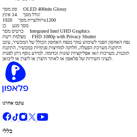
OLED 400nits Glossy
סוג מסך
14 אינץ'
גודל מסך
1920x1200
רזולוציית מסך
מסך מגע
כן
Integrated Intel UHD Graphics
כרטיס מסך
FHD 1080p with Privacy Shutter
מצלמת רשת
נפח האחסון הפנוי לשימוש נמוך מנפח האחסון הכולל של המכשיר, עקב
התקנת מערכת הפעלה, חלוקה למחיצות פנימיות במכשיר, התקנת
תוכנות, מערכות ו/או אפליקציות שונות וכדומה. למידע נוסף ניתן לפנות
לנציגי השירות של פלאפון או לאתר היצרן או ליצרן או ליבואן.
עקבו אחרנו
כללי