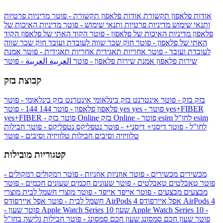
אודות פלאפון תקשורת
אודות פלאפון תקשורת - פוטר
מדיניות פרטיות
ותנאי שימוש
מדיניות פרטיות ותנאי שימוש - פוטר
מדיניות האיכות של
פלאפון
מדיניות האיכות של פלאפון - פוטר
הקוד האתי של פלאפון
הקוד
האתי של פלאפון - פוטר
חוק שכר שווה לעובדת ועובד
חוק שכר שווה
לעובדת ועובד - פוטר
אחריות תאגידית
אחריות תאגידית - פוטר
אמנת
שירות פלאפון
אמנת שירות פלאפון - פוטר
العربية
العربية - פוטר
קבוצת בזק
בזק
בזק - פוטר
אינטרנט בזק בינלאומי
אינטרנט בזק בינלאומי - פוטר
yes+FIBER
yes - פוטר
yes
144 - פוטר
פלאפון
פלאפון - פוטר
144
esim
esim לחו"ל
בזק Online - פוטר
בזק Online
yes+FIBER - פוטר
לחו"ל - פוטר
דיסני+
דיסני+ - פוטר
נטפליקס
נטפליקס - פוטר
חבילות
טלוויזיה וסיבים
חבילות טלוויזיה וסיבים - פוטר
קטגוריות מובילות
מכשירים
מכשירים - פוטר
אוזניות
אוזניות - פוטר
רמקולים
רמקולים -
פוטר
טאבלטים
טאבלטים - פוטר
שעונים חכמים
שעונים חכמים - פוטר
מבצעים
מבצעים - פוטר
אייפד
אייפד - פוטר
מוצרי חשמל לבית
מוצרי
אפל איירפודס AirPods 4
אפל איירפודס AirPods 4
חשמל לבית - פוטר
שעון Apple Watch Series 10 -
שעון Apple Watch Series 10
- פוטר
פוטר
שעון חכם סמסונג
שעון חכם סמסונג - פוטר
חבילות גלישה בחו"ל