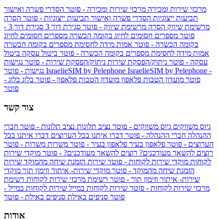
מרכזי שירות ומכירה
מרכזי שירות ומכירה - פוטר
הסדרי פשרה ואישור
תביעות ייצוגיות
הסדרי פשרה ואישור תביעות ייצוגיות - פוטר
הסרה
מרשימת שיווק
הסרה מרשימת שיווק - פוטר
סגירת דור 3
סגירת דור 3 -
פוטר
מספרים חסומים לחיוג בקומה הכשרה
מספרים חסומים לחיוג
בקומה הכשרה - פוטר
אמות מידה לחסימת מספרים בקומה הכשרה
אמות מידה לחסימת מספרים בקומה הכשרה - פוטר
ביטול עסקה
ביטול
עסקה - פוטר
ניתוק/הפסקת שירות
ניתוק/הפסקת שירות - פוטר
נגישות
IsraelieSIM by Pelephone -
IsraelieSIM by Pelephone
נגישות - פוטר
פוטר
מועדון הטבות פלאפון
מועדון הטבות פלאפון - פוטר
בלוג
בלוג -
פוטר
צור קשר
גיוס משווקים
גיוס משווקים - פוטר
נציב תלונות
נציב תלונות - פוטר
חברי
ההנהלה
חברי ההנהלה - פוטר
דברו איתנו בכל הערוצים
דברו איתנו בכל
הערוצים - פוטר
פלאפון בעיר
פלאפון בעיר - פוטר
משרות
משרות - פוטר
רוצים להשאר מעודכנים?
רוצים להשאר מעודכנים? - פוטר
מוקדי שירות
לקוחות
מוקדי שירות לקוחות - פוטר
שירות הזמנת שיחה מהמוקד
שירות
הזמנת שיחה מהמוקד - פוטר
מוקדי שירות- איתור וזימון תור
מוקדי
שירות- איתור וזימון תור - פוטר
רשימת מרכזי שירות לקוחות
רשימת
מרכזי שירות לקוחות - פוטר
שירות לקוחות במייל
שירות לקוחות במייל -
פוטר
סניפים באילת
סניפים באילת - פוטר
אודות