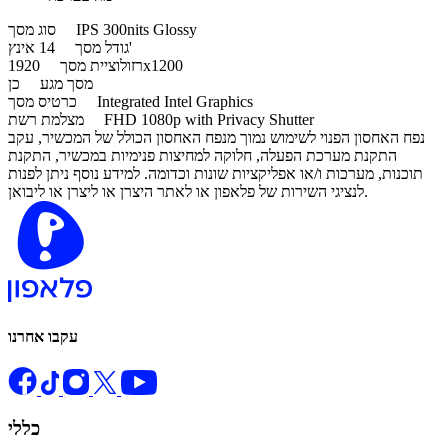
IPS 300nits Glossy
סוג מסך
14 אינץ'
גודל מסך
1920x1200
רזולוציית מסך
מסך מגע
כן
Integrated Intel Graphics
כרטיס מסך
FHD 1080p with Privacy Shutter
מצלמת רשת
נפח האחסון הפנוי לשימוש נמוך מנפח האחסון הכולל של המכשיר, עקב
התקנת מערכת הפעלה, חלוקה למחיצות פנימיות במכשיר, התקנת
תוכנות, מערכות ו/או אפליקציות שונות וכדומה. למידע נוסף ניתן לפנות
לנציגי השירות של פלאפון או לאתר היצרן או ליצרן או ליבואן.
עקבו אחרנו
כללי