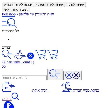
קפיצה לפוטר
קפיצה לאיזור המרכזי
קפיצה לאיזור התפריט
קפיצה לאזור האישי
חנות האונליין של פלאפון
-
Peleshop
כל המוצרים
תפריט
{{ cartItemsCount }}
סל
כניסת מנויי חברות
חנות אילת
חיפוש