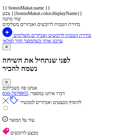
{{ bonusMakat.name }}
צבע {{bonusMakat.color.displayName}}
שווי מתנה
בחירת הטבות לרוכשים ואביזרים משלימים
בחירת הטבות לרוכשים ואביזרים משלימים
עדכנו אותי כשהמוצר חוזר למלאי
✕
לפני שנתחיל את השיחה
נשמח להכיר
✕
אנחנו פה בשבילכם
דברו איתנו במספר:
050-7079955
להוסיף מבצעים ואביזרים למכשיר
עוד על המוצר
מבצע לרוכשים