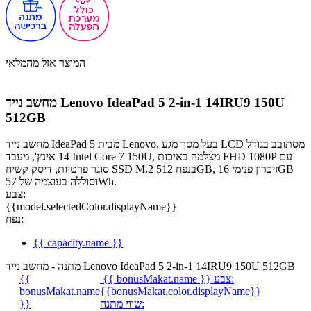
המוצר אזל מהמלאי
מחשב נייד Lenovo IdeaPad 5 2-in-1 14IRU9 150U
512GB
מחשב נייד IdeaPad 5 מבית Lenovo, בעל מסך מגע LCD מסתובב בגודל
14 אינץ', מעבד Intel Core 7 150U, מצלמה באיכות FHD 1080P עם
סוגר פרטיות, דיסק קשיח SSD M.2 בנפח 512GB, זיכרון פנימי 16GB
וסוללה בעוצמה של 57Wh.
צבע:
{{model.selectedColor.displayName}}
נפח:
{{ capacity.name }}
מתנה - מחשב נייד Lenovo IdeaPad 5 2-in-1 14IRU9 150U 512GB
צבע:
{{ bonusMakat.name }}
{{
bonusMakat.name
{{bonusMakat.color.displayName}}
שווי מתנה:
}}