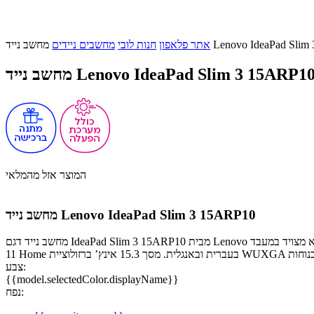
Lenovo IdeaPad Slim 3 15AR
אתר פלאפון
חנות לובי
מחשבים ניידים
חשב נייד Lenovo IdeaPad Slim 3 15ARP10
המוצר אזל מהמלאי
מחשב נייד Lenovo IdeaPad Slim 3 15ARP10
מחשב נייד דגם IdeaPad Slim 3 15ARP10 מבית Lenovo מציע חוויית שימוש נוחה, מהירה ויעילה. הוא מצויד במעבד AMD Ryzen 7 170, זיכרון 16GB ואחסון בנפח 512GB SSD, לצד קישוריות Wi-Fi 7 ומערכת Windows
צבע:
{{model.selectedColor.displayName}}
נפח: