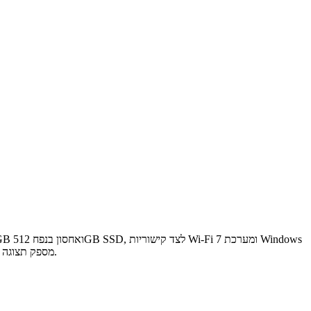
11 Home בעברית ובאנגלית. מסך 15.3 אינץ’ ברזולוציית WUXGA מספק תצוגה רחבה וברורה, המתאימה לעבודה ממושכת, ללמידה, לגלישה ולצפייה בתוכן בנוחות.