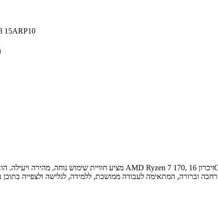
מחשב נייד P10
מ