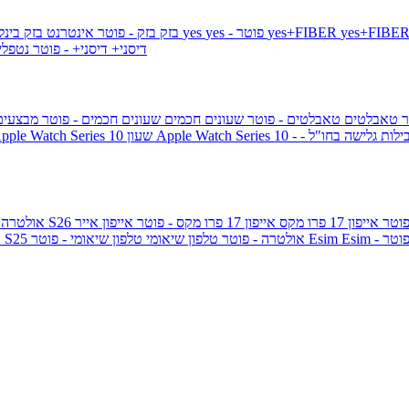
yes+FIBER
yes - פוטר
yes
144 - פוטר
בזק
בזק - פוטר
אינטרנט בזק בינל
דיסני+
דיסני+ - פוטר
נטפל
ר
טאבלטים
טאבלטים - פוטר
שעונים חכמים
שעונים חכמים - פוטר
מבצעי
ילות גלישה בחו"ל -
שעון ple Watch Series 10
אייפון 17 פרו מקס
אייפון 17 פרו מקס - פוטר
אייפון אייר
גלקסי S26 אולטרה
Esi - פוטר
Esim
טלפון שיאומי - פוטר
גלקסי S25 אולטרה - פוטר
טלפון שיאומי
ג