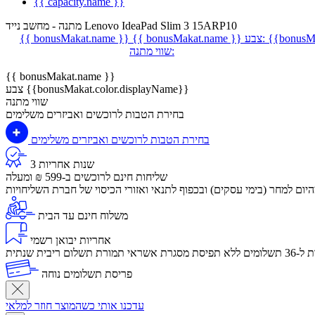
{{ capacity.name }}
מתנה - מחשב נייד Lenovo IdeaPad Slim 3 15ARP10
{{bonusMa
צבע:
{{ bonusMakat.name }}
{{ bonusMakat.name }}
שווי מתנה:
{{ bonusMakat.name }}
צבע {{bonusMakat.color.displayName}}
שווי מתנה
בחירת הטבות לרוכשים ואביזרים משלימים
בחירת הטבות לרוכשים ואביזרים משלימים
3 שנות אחריות
שליחות חינם לרוכשים ב-599 ₪ ומעלה
יום למחר (בימי עסקים) ובכפוף לתנאי ואזורי הכיסוי של חברת השליחויות
משלוח חינם עד הבית
אחריות יבואן רשמי
לום ריבית שנתית
פריסת תשלומים נוחה
עדכנו אותי כשהמוצר חוזר למלאי