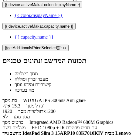
{{ device.activeMakat.color.displayName }}
{{ color.displayName }}
{{ device.activeMakat.capacity.name }}
{{ capacity.name }}
{{getAdditionalsPriceSelected()}} ₪
תכונות המחשב ונתונים טכניים
מסך ומצלמה
מעבד זכרון וסוללה
קישוריות ומידע נוסף
מה בערכה
WUXGA IPS 300nits Anti-glare
סוג מסך
15.3 אינץ'
גודל מסך
1920x1200
רזולוציית מסך
מסך מגע
לא
Integrated AMD Radeon™ 680M Graphics
כרטיס מסך
FHD 1080p + IR עם תריס פרטיות
מצלמת רשת
מחשב נייד IdeaPad Slim 3 15ARP10 83K7010KIV מבית Lenovo