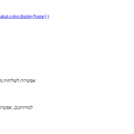
kat.color.displayName}}
​אפשרות לשליחות מה
לנוחיותכם, אפשרות ל-36 תשלומים ללא תפיסת מסגרת אשראי תמורת תש