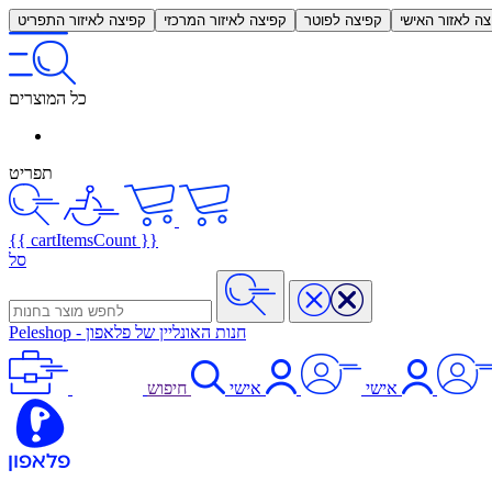
צה לאזור האישי
קפיצה לפוטר
קפיצה לאיזור המרכזי
קפיצה לאיזור התפריט
כל המוצרים
תפריט
{{ cartItemsCount }}
סל
חנות האונליין של פלאפון
-
Peleshop
אישי
אישי
חיפוש