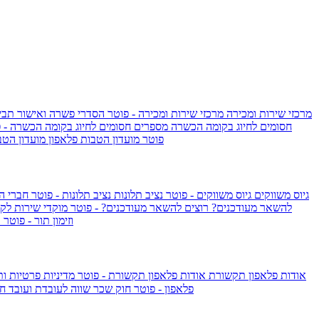
מרכזי שירות ומכירה
מרכזי שירות ומכירה - פוטר
הסדרי פשרה ואישור תביע
חסומים לחיוג בקומה הכשרה
מספרים חסומים לחיוג בקומה הכשרה - 
IsraelieSIM by Pelephone - פוטר
מועדון הטבות פלאפון
מועדון הטב
גיוס משווקים
גיוס משווקים - פוטר
נציב תלונות
נציב תלונות - פוטר
חברי ה
להשאר מעודכנים?
רוצים להשאר מעודכנים? - פוטר
מוקדי שירות לק
וזימון תור - פוטר
ר
אודות פלאפון תקשורת
אודות פלאפון תקשורת - פוטר
מדיניות פרטיות ו
פלאפון - פוטר
חוק שכר שווה לעובדת ועובד
חו