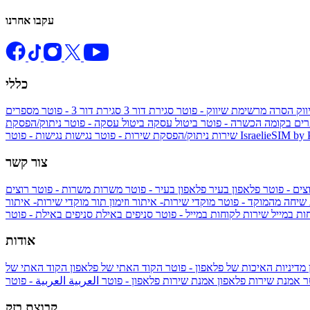
עקבו אחרנו
כללי
ווק
הסרה מרשימת שיווק - פוטר
סגירת דור 3
סגירת דור 3 - פוטר
מספרים
ים בקומה הכשרה - פוטר
ביטול עסקה
ביטול עסקה - פוטר
ניתוק/הפסקת
IsraelieSIM by
נגישות - פוטר
שירות
ניתוק/הפסקת שירות - פוטר
נגישות
צור קשר
צים - פוטר
פלאפון בעיר
פלאפון בעיר - פוטר
משרות
משרות - פוטר
רוצים
 שיחה מהמוקד - פוטר
מוקדי שירות- איתור וזימון תור
מוקדי שירות- איתור
ות במייל
שירות לקוחות במייל - פוטר
סניפים באילת
סניפים באילת - פוטר
אודות
מדיניות האיכות של פלאפון - פוטר
הקוד האתי של פלאפון
הקוד האתי של
טר
אמנת שירות פלאפון
אמנת שירות פלאפון - פוטר
العربية
العربية - פוטר
קבוצת בזק