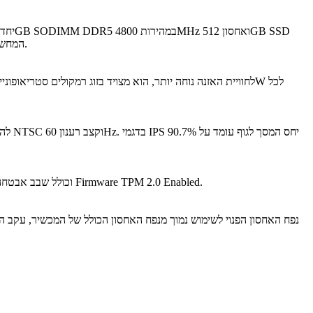
בתצורת M.2 2242 PCIe 4.0x4 NVMe, המחשב מיועד לספק חוויית שימוש מהירה ויעילה לעבודה, לימודים, גלישה, ניהול קבצים ושימושים יומיומיים מגוונים.
בחלק העליון משולבת מצלמת FHD 1080p עם IR ותריס פרטיות מובנה. המחשב תומך בזיהוי פנים באמצעות Windows Hello הודות למצלמת ה-IR, וכולל שבב אבטחה Firmware TPM 2.0 Enabled.
נפח האחסון הפנוי לשימוש נמוך מנפח האחסון הכולל של המכשיר, עקב הת