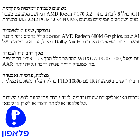
ביצועים לעבודה יומיומית מתקדמת
המחשב מגיע עם מעבד AMD Ryzen 7 170 הכולל 8 ליבות, בתדר 3.2GHz ועד 4.75GHz, לצד זיכרון מטמון של 4MB L2 ו-16MB L3. יחד עם זיכרון 16GB SODIMM DDR5 במהירות 4800MHz ואחסון 512GB SSD
גרפיקה, שמע ומולטימדיה
המחשב כולל כרטיס גרפי מובנה AMD Radeon 680M Graphics, שבב AMD SoC Platform ומערכת שמע High Definition Audio. לחוויית האזנה נוחה יותר, הוא מצויד בזוג רמקולים סטריאופוניים בעוצמה של 2W לכל
מסך רחב ונוח לעבודה
המחשב כולל מסך 15.3 אינץ’ ברזולוציית WUXGA 1920x1200, עם פאנל IPS, בהירות 300nits, ציפוי Anti-glare להפחתת השתקפויות, כיסוי צבע 45% NTSC וקצב רענון 60Hz. בדגמי IPS יחס המסך לגוף עומד על 90.7%
AAR, מה שמעניק חוויית צפייה רחבה ונקייה יותר.
מצלמה, פרטיות ואבטחה
 ו/או אפליקציות שונות וכדומה. למידע נוסף ניתן לפנות לנציגי השירות
של פלאפון או לאתר היצרן או ליצרן או ליבואן.