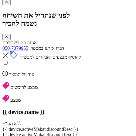
✕
לפני שנתחיל את השיחה
נשמח להכיר
✕
אנחנו פה בשבילכם
דברו איתנו במספר:
050-7079955
להוסיף מבצעים ואביזרים למכשיר
עוד על המוצר
מבצע לרוכשים
מבצע
{{ device.name }}
ללא מע"מ
{{ device.activeMakat.discountDesc }}
{{ device.activeMakat.discountText }}