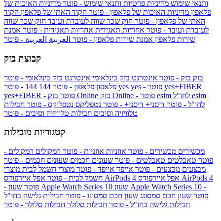
ותנאי שימוש
מדיניות פרטיות ותנאי שימוש - פוטר
מדיניות האיכות של
פלאפון
מדיניות האיכות של פלאפון - פוטר
הקוד האתי של פלאפון
הקוד
האתי של פלאפון - פוטר
חוק שכר שווה לעובדת ועובד
חוק שכר שווה
לעובדת ועובד - פוטר
אחריות תאגידית
אחריות תאגידית - פוטר
אמנת
שירות פלאפון
אמנת שירות פלאפון - פוטר
العربية
العربية - פוטר
קבוצת בזק
בזק
בזק - פוטר
אינטרנט בזק בינלאומי
אינטרנט בזק בינלאומי - פוטר
yes+FIBER
yes - פוטר
yes
144 - פוטר
פלאפון
פלאפון - פוטר
144
esim
esim לחו"ל
בזק Online - פוטר
בזק Online
yes+FIBER - פוטר
לחו"ל - פוטר
דיסני+
דיסני+ - פוטר
נטפליקס
נטפליקס - פוטר
חבילות
טלוויזיה וסיבים
חבילות טלוויזיה וסיבים - פוטר
קטגוריות מובילות
מכשירים
מכשירים - פוטר
אוזניות
אוזניות - פוטר
רמקולים
רמקולים -
פוטר
טאבלטים
טאבלטים - פוטר
שעונים חכמים
שעונים חכמים - פוטר
מבצעים
מבצעים - פוטר
אייפד
אייפד - פוטר
מוצרי חשמל לבית
מוצרי
אפל איירפודס AirPods 4
אפל איירפודס AirPods 4
חשמל לבית - פוטר
שעון Apple Watch Series 10 -
שעון Apple Watch Series 10
- פוטר
פוטר
שעון חכם סמסונג
שעון חכם סמסונג - פוטר
חבילות גלישה בחו"ל
חבילות גלישה בחו"ל - פוטר
חבילות סלולר
חבילות סלולר - פוטר