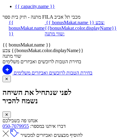
{{ capacity.name }}
מתנה - תיק בית ספר FILA מכבי תל אביב
צבע:
{{ bonusMakat.name }}
{{
bonusMakat.name
{{bonusMakat.color.displayName}}
שווי מתנה:
}}
{{ bonusMakat.name }}
צבע {{bonusMakat.color.displayName}}
שווי מתנה
בחירת הטבות לרוכשים ואביזרים משלימים
בחירת הטבות לרוכשים ואביזרים משלימים
✕
לפני שנתחיל את השיחה
נשמח להכיר
✕
אנחנו פה בשבילכם
דברו איתנו במספר:
050-7079955
להוסיף מבצעים ואביזרים למכשיר