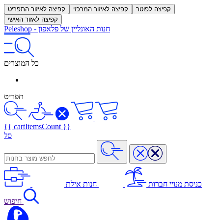
קפיצה לפוטר
קפיצה לאיזור המרכזי
קפיצה לאיזור התפריט
קפיצה לאזור האישי
חנות האונליין של פלאפון
-
Peleshop
כל המוצרים
תפריט
{{ cartItemsCount }}
סל
כניסת מנויי חברות
חנות אילת
חיפוש