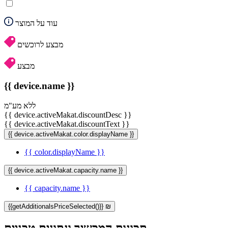
עוד על המוצר
מבצע לרוכשים
מבצע
{{ device.name }}
ללא מע"מ
{{ device.activeMakat.discountDesc }}
{{ device.activeMakat.discountText }}
{{ device.activeMakat.color.displayName }}
{{ color.displayName }}
{{ device.activeMakat.capacity.name }}
{{ capacity.name }}
{{getAdditionalsPriceSelected()}} ₪