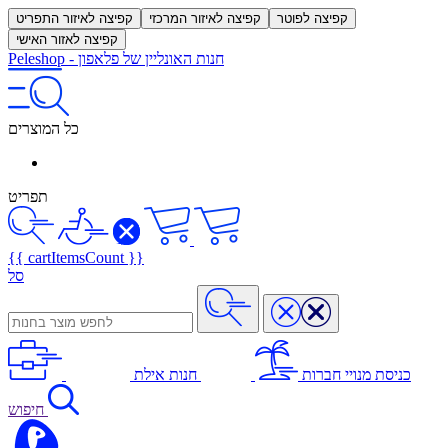
קפיצה לפוטר
קפיצה לאיזור המרכזי
קפיצה לאיזור התפריט
קפיצה לאזור האישי
חנות האונליין של פלאפון
-
Peleshop
כל המוצרים
תפריט
{{ cartItemsCount }}
סל
כניסת מנויי חברות
חנות אילת
חיפוש