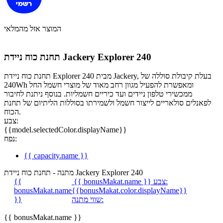
המוצר אזל מהמלאי
תחנת כוח ניידת Jackery Explorer 240
תחנת כוח ניידת Explorer 240 מבית Jackery, בעלת קיבולת סוללה של
240Wh ומאפשרת להפעיל מגוון רחב מאוד של מוצרי חשמל החל
ממכשירי טלפון ניידים ועד כיריים חשמליות. בנוסף ניתנת לחיבור
לפאנלים סולאריים לייצור חשמל ולשמירתו בסוללות הליתיום של תחנת
הכוח.
צבע:
{{model.selectedColor.displayName}}
נפח:
{{ capacity.name }}
מתנה - תחנת כוח ניידת Jackery Explorer 240
צבע:
{{ bonusMakat.name }}
{{
bonusMakat.name
{{bonusMakat.color.displayName}}
שווי מתנה:
}}
{{ bonusMakat.name }}