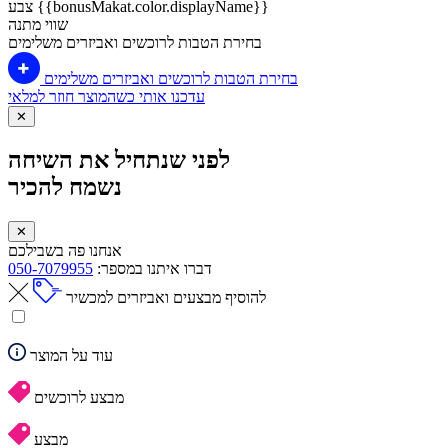
צבע {{bonusMakat.color.displayName}}
שווי מתנה
בחירת הטבות לרוכשים ואביזרים משלימים
בחירת הטבות לרוכשים ואביזרים משלימים
עדכנו אותי כשהמוצר חוזר למלאי
✕
לפני שנתחיל את השיחה
נשמח להכיר
✕
אנחנו פה בשבילכם
דברו איתנו במספר:
050-7079955
להוסיף מבצעים ואביזרים למכשיר
עוד על המוצר
מבצע לרוכשים
מבצע