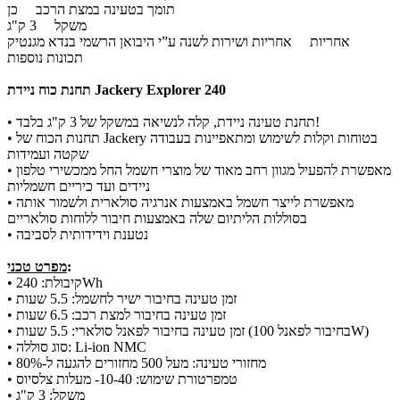
תומך בטעינה במצת הרכב
כן
משקל
3 ק"ג
אחריות ושירות לשנה ע”י היבואן הרשמי בנדא מגנטיק
אחריות
תכונות נוספות
תחנת כוח ניידת Jackery Explorer 240
• תחנת טעינה ניידת, קלה לנשיאה במשקל של 3 ק"ג בלבד!
בטוחות וקלות לשימוש ומתאפיינות בעבודה
• תחנות הכוח של Jackery
שקטה ועמידות
• מאפשרת להפעיל מגוון רחב מאוד של מוצרי חשמל החל ממכשירי טלפון
ניידים ועד כיריים חשמליות
• מאפשרת לייצר חשמל באמצעות אנרגיה סולארית ולשמור אותה
בסוללות הליתיום שלה באמצעות חיבור ללוחות סולאריים
• נטענת וידידותית לסביבה
:
מפרט טכני
• קיבולת: 240Wh
• זמן טעינה בחיבור ישיר לחשמל: 5.5 שעות
• זמן טעינה בחיבור למצת רכב: 6.5 שעות
• זמן טעינה בחיבור לפאנל סולארי: 5.5 שעות (בחיבור לפאנל 100W)
• סוג סוללה: Li-ion NMC
• מחזורי טעינה: מעל 500 מחזורים להגעה ל-80%
• טמפרטורת שימוש: 10-40- מעלות צלסיוס
• משקל: 3 ק"ג