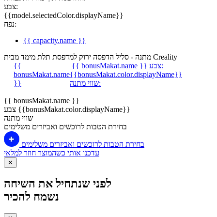
צבע:
{{model.selectedColor.displayName}}
נפח:
{{ capacity.name }}
מתנה - סליל הדפסה ירוק למדפסת תלת מימד מבית Creality
צבע:
{{ bonusMakat.name }}
{{
bonusMakat.name
{{bonusMakat.color.displayName}}
שווי מתנה:
}}
{{ bonusMakat.name }}
צבע {{bonusMakat.color.displayName}}
שווי מתנה
בחירת הטבות לרוכשים ואביזרים משלימים
בחירת הטבות לרוכשים ואביזרים משלימים
עדכנו אותי כשהמוצר חוזר למלאי
✕
לפני שנתחיל את השיחה
נשמח להכיר