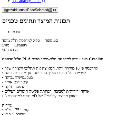
{{ capacity.name }}
{{getAdditionalsPriceSelected()}} ₪
תכונות המוצר ונתונים טכניים
מפרט
סוג מוצר
סליל למדפסת תלת מימד
Creality
מותג
מידע נוסף
סליל הדפסה PLA בצבע ירוק למדפסת תלת-מימד מבית Creality
• להדפסה פי 10 מהירה יותר, המאיצה את תהליכי היצירה שלך
• לשמירה על דיוק בתהליך ההדפסה תוך מהירות גבוהה
• בעל גמישות גבוהה
• קוטר חוט אחיד
• הדפסה חלקה
• אריזה ידידותית לסביבה, הפחתת פליטת חומרים רעילים
• מותאם למדפסות 3D של Creality באופן מדהים
:
מידות
• קוטר: 1.75 מ"מ
• משקל: 1 קילו