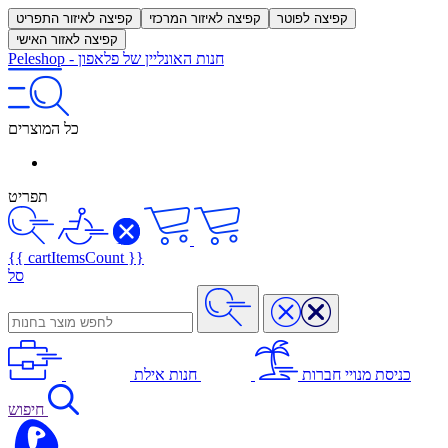
קפיצה לפוטר
קפיצה לאיזור המרכזי
קפיצה לאיזור התפריט
קפיצה לאזור האישי
חנות האונליין של פלאפון
-
Peleshop
כל המוצרים
תפריט
{{ cartItemsCount }}
סל
כניסת מנויי חברות
חנות אילת
חיפוש